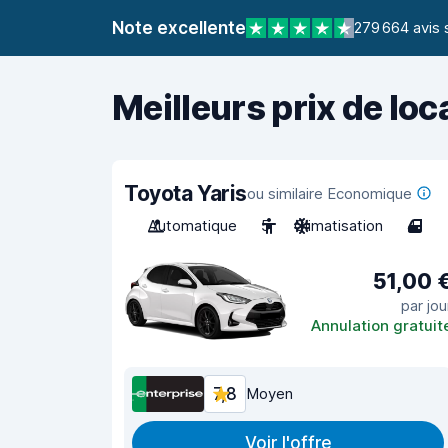
Note excellente
279 664 avis 
Meilleurs prix de loc
Toyota Yaris
ou similaire Economique
Automatique
5
Climatisation
4
51,00 
par jou
Annulation gratuit
7,8
Moyen
Voir l'offre