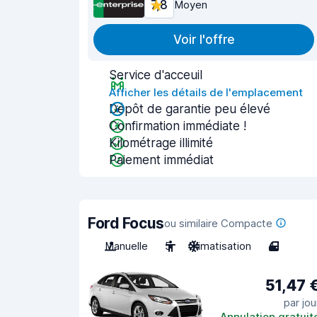
7,8
Moyen
Voir l'offre
Service d'acceuil
Afficher les détails de l'emplacement
Dépôt de garantie peu élevé
Confirmation immédiate !
Kilométrage illimité
Paiement immédiat
Ford Focus
ou similaire Compacte
Manuelle
5
Climatisation
4
51,47 
par jou
Annulation gratuit