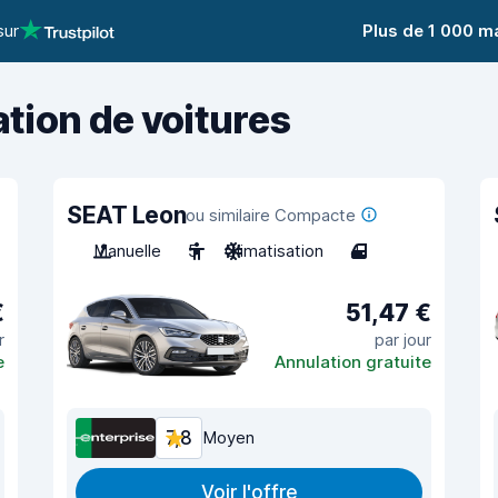
sur
Plus de 1 000 m
ation de voitures
SEAT Leon
ou similaire Compacte
Manuelle
5
Climatisation
4
€
51,47 €
r
par jour
e
Annulation gratuite
7,8
Moyen
Voir l'offre