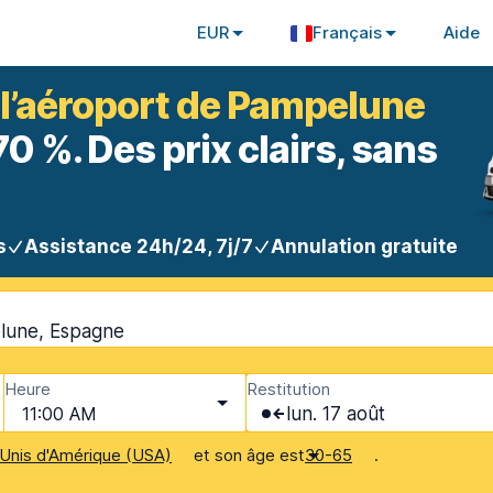
EUR
Français
Aide
à l’aéroport de Pampelune
 %. Des prix clairs, sans
s
Assistance 24h/24, 7j/7
Annulation gratuite
lune, Espagne
Heure
Restitution
11:00 AM
lun. 17 août
et son âge est
.
Unis d'Amérique (USA)
30-65