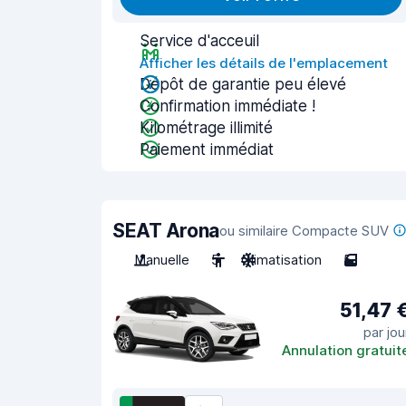
Service d'acceuil
Afficher les détails de l'emplacement
Dépôt de garantie peu élevé
Confirmation immédiate !
Kilométrage illimité
Paiement immédiat
SEAT Arona
ou similaire Compacte SUV
Manuelle
5
Climatisation
5
51,47 
par jou
Annulation gratuit