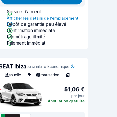
Service d'acceuil
Afficher les détails de l'emplacement
Dépôt de garantie peu élevé
Confirmation immédiate !
Kilométrage illimité
Paiement immédiat
SEAT Ibiza
ou similaire Economique
Manuelle
5
Climatisation
4
51,06 €
par jour
Annulation gratuite