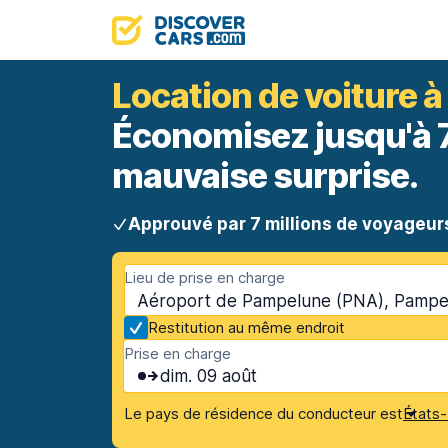
Location de voiture 
Économisez jusqu'à 70
mauvaise surprise.
Approuvé par 7 millions de voyageur
Lieu de prise en charge
Aéroport de Pampelune (PNA), Pampe
Restitution au même endroit
Prise en charge
dim. 09 août
Le pays de résidence du conducteur est
États-