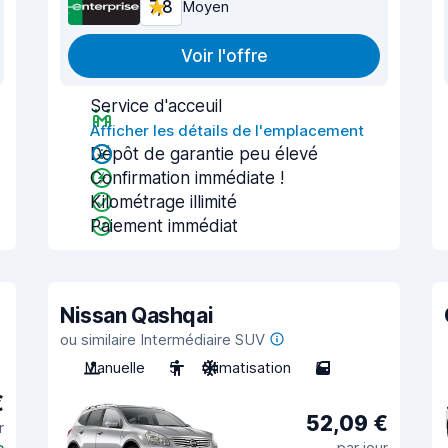
7,8
Moyen
Voir l'offre
Service d'acceuil
Afficher les détails de l'emplacement
Dépôt de garantie peu élevé
Confirmation immédiate !
Kilométrage illimité
Paiement immédiat
Nissan Qashqai
ou similaire Intermédiaire SUV
Manuelle
5
Climatisation
5
€
52,09 €
r
e
par jour