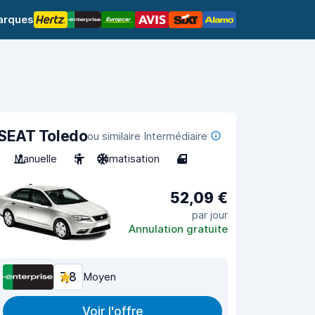
arques
SEAT Toledo
ou similaire Intermédiaire
Manuelle
5
Climatisation
4
52,09 €
par jour
Annulation gratuite
7,8
Moyen
Voir l'offre