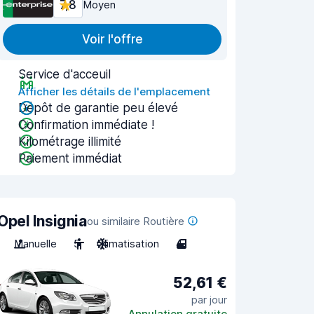
7,8
Moyen
Voir l'offre
Service d'acceuil
Afficher les détails de l'emplacement
Dépôt de garantie peu élevé
Confirmation immédiate !
Kilométrage illimité
Paiement immédiat
Opel Insignia
ou similaire Routière
Manuelle
5
Climatisation
4
52,61 €
par jour
Annulation gratuite