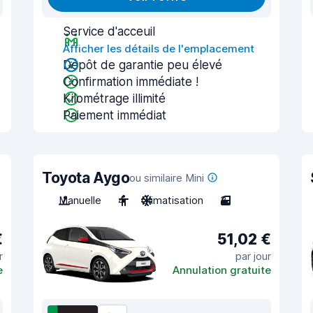
Service d'acceuil
Afficher les détails de l'emplacement
Dépôt de garantie peu élevé
Confirmation immédiate !
Kilométrage illimité
Paiement immédiat
Toyota Aygo
ou similaire Mini
Manuelle
4
Climatisation
3
€
51,02 €
r
par jour
e
Annulation gratuite