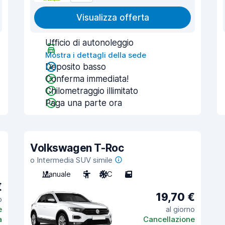
Visualizza offerta
Ufficio di autonoleggio
Mostra i dettagli della sede
Deposito basso
Conferma immediata!
Chilometraggio illimitato
Paga una parte ora
Volkswagen T-Roc
o Intermedia SUV simile
Manuale
5
A/C
5
€
19,70 €
o
e
al giorno
a
Cancellazione