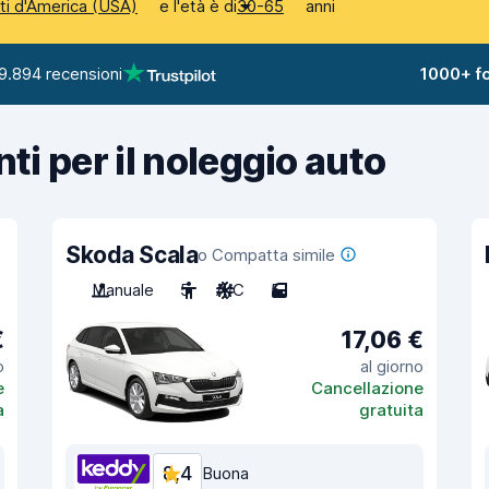
e l'età è di
anni
iti d'America (USA)
30-65
9.894 recensioni
1000+ fo
nti per il noleggio auto
Skoda Scala
o Compatta simile
Manuale
5
A/C
5
€
17,06 €
o
al giorno
e
Cancellazione
a
gratuita
8,4
Buona