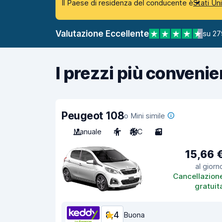
Il Paese di residenza del conducente è
Stati Un
Valutazione Eccellente
su 27
I prezzi più convenie
Peugeot 108
o Mini simile
Manuale
4
A/C
3
15,66 
al giorn
Cancellazion
gratuit
8,4
Buona