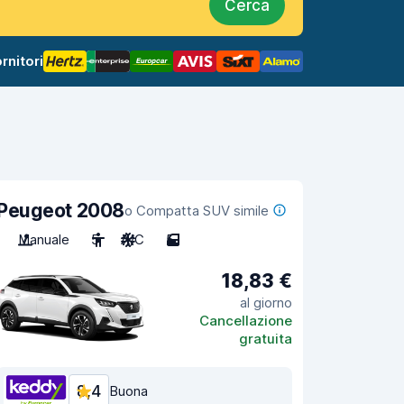
Cerca
rnitori
Peugeot 2008
o Compatta SUV simile
Manuale
5
A/C
5
18,83 €
al giorno
Cancellazione
gratuita
8,4
Buona