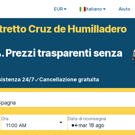
EUR
Italiano
Aiuto
stretto Cruz de Humilladero
. Prezzi trasparenti senza
istenza 24/7
Cancellazione gratuita
 Spagna
Ora
Data di riconsegna
11:00 AM
mar 18 ago