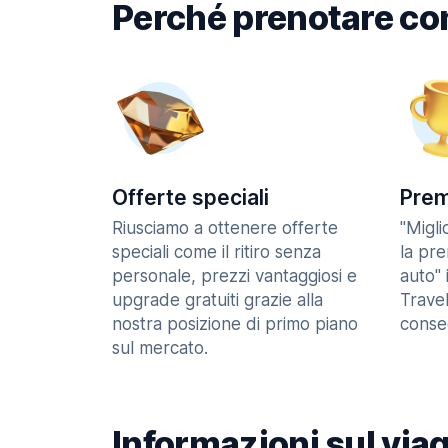
Perché prenotare co
Offerte speciali
Prem
Riusciamo a ottenere offerte
"Migl
speciali come il ritiro senza
la pr
personale, prezzi vantaggiosi e
auto" 
upgrade gratuiti grazie alla
Trave
nostra posizione di primo piano
consec
sul mercato.
Informazioni sul via