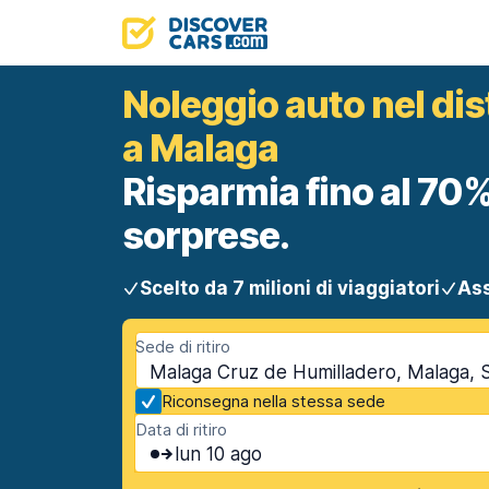
Noleggio auto nel di
a Malaga
Risparmia fino al 70%
sorprese.
Scelto da 7 milioni di viaggiatori
Ass
Sede di ritiro
Malaga Cruz de Humilladero, Malaga,
Riconsegna nella stessa sede
Data di ritiro
lun 10 ago