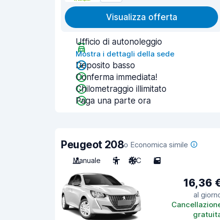
Visualizza offerta
Ufficio di autonoleggio
Mostra i dettagli della sede
Deposito basso
Conferma immediata!
Chilometraggio illimitato
Paga una parte ora
Peugeot 208
o Economica simile
Manuale
5
A/C
5
16,36 
al giorn
Cancellazion
gratuit