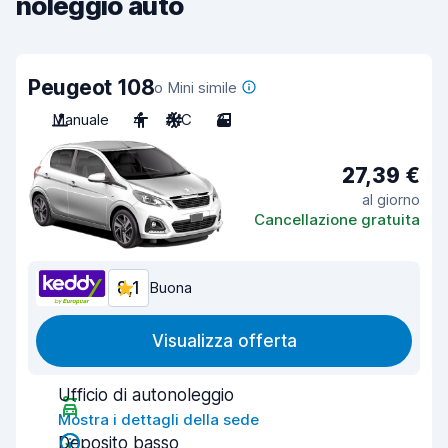
noleggio auto
Peugeot 108
o Mini simile
Manuale
4
A/C
3
27,39 €
al giorno
Cancellazione gratuita
8,1
Buona
Visualizza offerta
Ufficio di autonoleggio
Mostra i dettagli della sede
Deposito basso