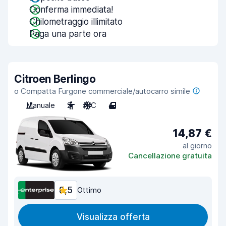
Conferma immediata!
Chilometraggio illimitato
Paga una parte ora
Citroen Berlingo
o Compatta Furgone commerciale/autocarro simile
Manuale
2
A/C
4
14,87 €
al giorno
Cancellazione gratuita
8,5
Ottimo
Visualizza offerta