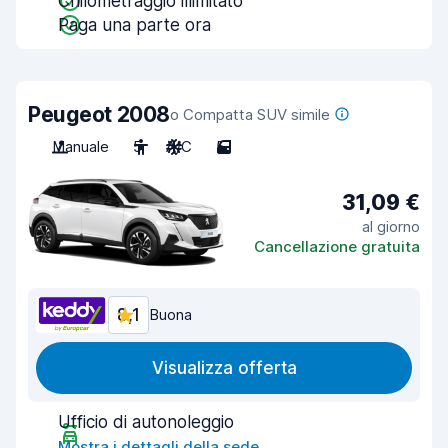
Chilometraggio illimitato
Paga una parte ora
Peugeot 2008
o Compatta SUV simile
Manuale
5
A/C
5
31,09 €
al giorno
Cancellazione gratuita
8,1
Buona
Visualizza offerta
Ufficio di autonoleggio
Mostra i dettagli della sede