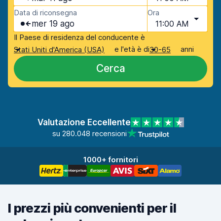
Data di riconsegna
Ora
mer 19 ago
11:00 AM
Il Paese di residenza del conducente è
e l'età è di
anni
Stati Uniti d'America (USA)
30-65
Cerca
Valutazione Eccellente
su 280.048 recensioni
1000+ fornitori
I prezzi più convenienti per il