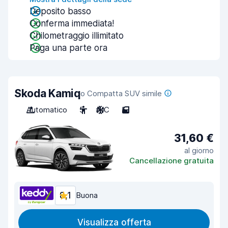
Deposito basso
Conferma immediata!
Chilometraggio illimitato
Paga una parte ora
Skoda Kamiq
o Compatta SUV simile
Automatico
5
A/C
5
31,60 €
al giorno
Cancellazione gratuita
8,1
Buona
Visualizza offerta