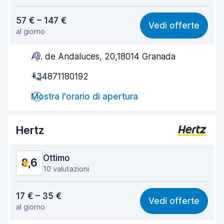
Rapporto qualità-prezzo
8,5
57 € – 147 €
Vedi offerte
al giorno
Facile da trovare
8,7
Av. de Andaluces, 20,18014 Granada
Gentilezza degli agenti
8,9
+34871180192
Rapidità del ritiro
8,6
Mostra l'orario di apertura
Rapidità della riconsegna
8,0
Pulizia del veicolo
9,4
Hertz
Condizioni dell'auto
9,2
Ottimo
8,6
10 valutazioni
Rapporto qualità-prezzo
7,7
17 € – 35 €
Vedi offerte
al giorno
Facile da trovare
9,0