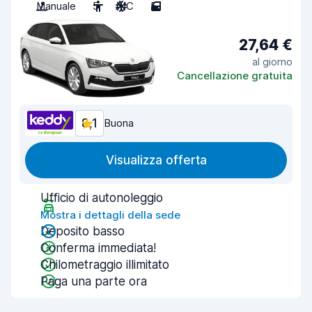
Manuale
5
A/C
5
27,64 €
al giorno
Cancellazione gratuita
8,1
Buona
Visualizza offerta
Ufficio di autonoleggio
Mostra i dettagli della sede
Deposito basso
Conferma immediata!
Chilometraggio illimitato
Paga una parte ora