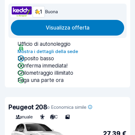
8,1
Buona
Visualizza offerta
Ufficio di autonoleggio
Mostra i dettagli della sede
Deposito basso
Conferma immediata!
Chilometraggio illimitato
Paga una parte ora
Peugeot 208
o Economica simile
Manuale
5
A/C
5
27,39 €