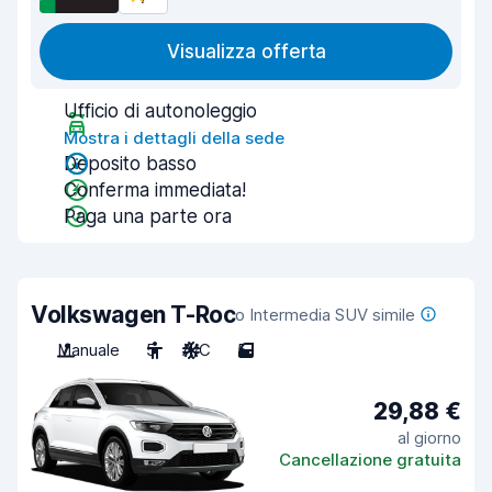
Visualizza offerta
Ufficio di autonoleggio
Mostra i dettagli della sede
Deposito basso
Conferma immediata!
Paga una parte ora
Volkswagen T-Roc
o Intermedia SUV simile
Manuale
5
A/C
5
29,88 €
al giorno
Cancellazione gratuita