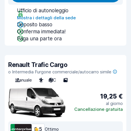
Ufficio di autonoleggio
Mostra i dettagli della sede
Deposito basso
Conferma immediata!
Paga una parte ora
Renault Trafic Cargo
o Intermedia Furgone commerciale/autocarro simile
Manuale
3
A/C
5
19,25 €
al giorno
Cancellazione gratuita
8,5
Ottimo