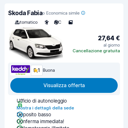
Skoda Fabia
o Economica simile
Automatico
5
A/C
5
27,64 €
al giorno
Cancellazione gratuita
8,1
Buona
Visualizza offerta
Ufficio di autonoleggio
Mostra i dettagli della sede
Deposito basso
Conferma immediata!