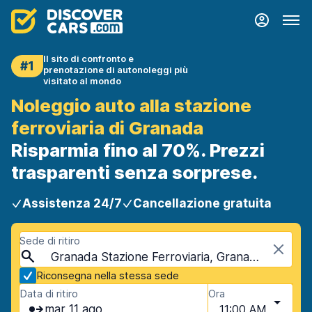
Il sito di confronto e
#1
prenotazione di autonoleggi più
visitato al mondo
Noleggio auto alla stazione
ferroviaria di Granada
Risparmia fino al 70%. Prezzi
trasparenti senza sorprese.
Assistenza 24/7
Cancellazione gratuita
Sede di ritiro
Granada Stazione Ferroviaria, Granada, Spagna
Riconsegna nella stessa sede
Data di ritiro
Ora
mar 11 ago
11:00 AM