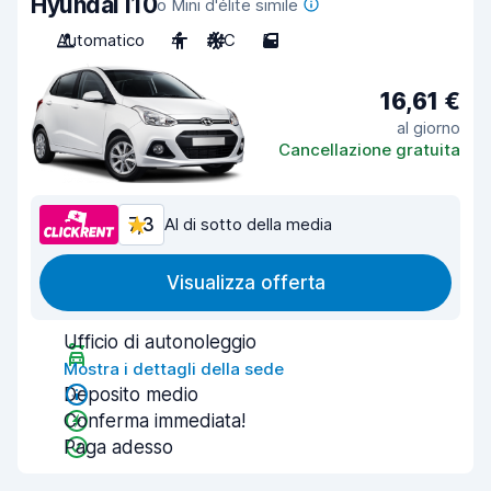
Hyundai i10
o Mini d'élite simile
Automatico
4
A/C
5
16,61 €
al giorno
Cancellazione gratuita
7,3
Al di sotto della media
Visualizza offerta
Ufficio di autonoleggio
Mostra i dettagli della sede
Deposito medio
Conferma immediata!
Paga adesso