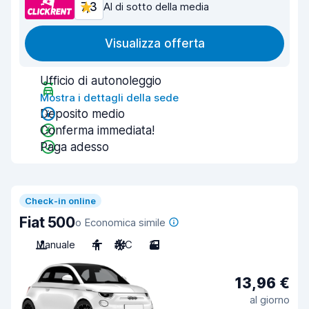
7,3
Al di sotto della media
Visualizza offerta
Ufficio di autonoleggio
Mostra i dettagli della sede
Deposito medio
Conferma immediata!
Paga adesso
Check-in online
Fiat 500
o Economica simile
Manuale
4
A/C
3
13,96 €
al giorno