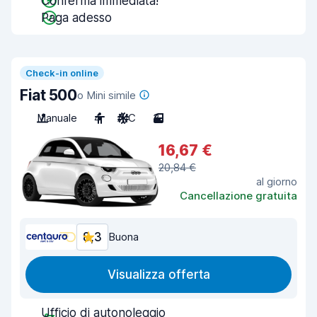
Conferma immediata!
Paga adesso
Check-in online
Fiat 500
o Mini simile
Manuale
4
A/C
3
16,67 €
20,84 €
al giorno
Cancellazione gratuita
8,3
Buona
Visualizza offerta
Ufficio di autonoleggio