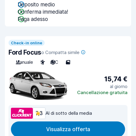
Deposito medio
Conferma immediata!
Paga adesso
Check-in online
Ford Focus
o Compatta simile
Manuale
5
A/C
5
15,74 €
al giorno
Cancellazione gratuita
7,3
Al di sotto della media
Visualizza offerta