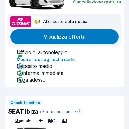
Cancellazione gratuita
7,3
Al di sotto della media
Visualizza offerta
Ufficio di autonoleggio
Mostra i dettagli della sede
Deposito medio
Conferma immediata!
Paga adesso
Check-in online
SEAT Ibiza
o Economica simile
Manuale
5
A/C
5