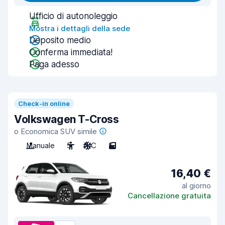
Ufficio di autonoleggio
Mostra i dettagli della sede
Deposito medio
Conferma immediata!
Paga adesso
Check-in online
Volkswagen T-Cross
o Economica SUV simile
Manuale
5
A/C
5
16,40 €
al giorno
Cancellazione gratuita