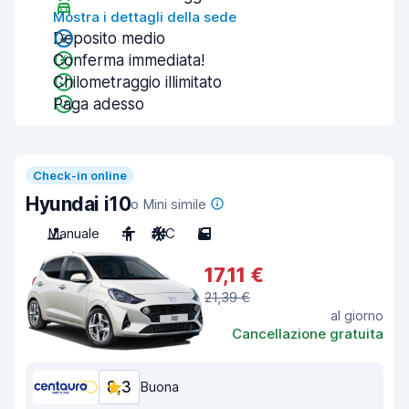
Mostra i dettagli della sede
Deposito medio
Conferma immediata!
Chilometraggio illimitato
Paga adesso
Check-in online
Hyundai i10
o Mini simile
Manuale
4
A/C
5
17,11 €
21,39 €
al giorno
Cancellazione gratuita
8,3
Buona