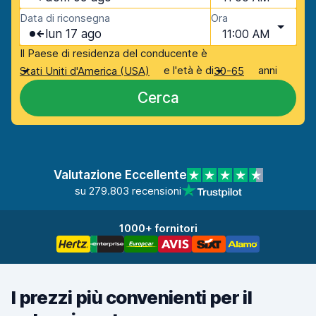
Data di riconsegna
Ora
lun 17 ago
11:00 AM
Il Paese di residenza del conducente è
e l'età è di
anni
Stati Uniti d'America (USA)
30-65
Cerca
Valutazione Eccellente
su 279.803 recensioni
1000+ fornitori
I prezzi più convenienti per il