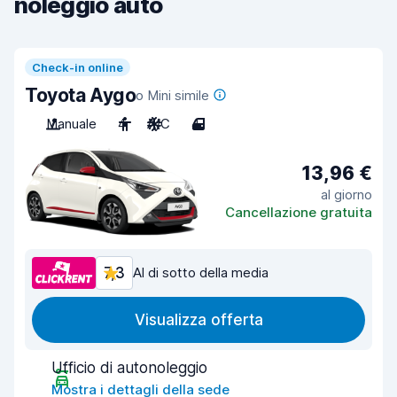
noleggio auto
Check-in online
Toyota Aygo
o Mini simile
Manuale
4
A/C
4
13,96 €
al giorno
Cancellazione gratuita
7,3
Al di sotto della media
Visualizza offerta
Ufficio di autonoleggio
Mostra i dettagli della sede