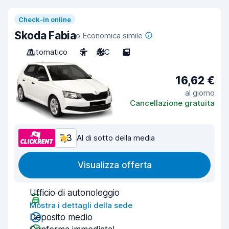
Check-in online
Skoda Fabia
o Economica simile
Automatico
5
A/C
5
16,62 €
al giorno
Cancellazione gratuita
7,3
Al di sotto della media
Visualizza offerta
Ufficio di autonoleggio
Mostra i dettagli della sede
Deposito medio