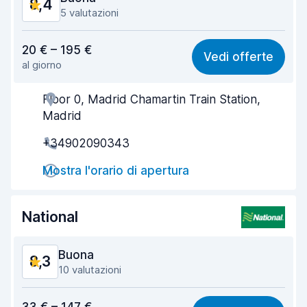
8,4
5 valutazioni
Rapporto qualità-prezzo
8,2
20 € – 195 €
Vedi offerte
al giorno
Facile da trovare
8,3
Floor 0, Madrid Chamartin Train Station,
Gentilezza degli agenti
8,3
Madrid
Rapidità del ritiro
7,9
+34902090343
Rapidità della riconsegna
8,4
Mostra l'orario di apertura
Pulizia del veicolo
8,8
National
Condizioni dell'auto
8,7
Buona
8,3
10 valutazioni
Rapporto qualità-prezzo
8,0