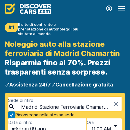
Il sito di confronto e
#1
prenotazione di autonoleggi più
visitato al mondo
Noleggio auto alla stazione
ferroviaria di Madrid Chamartín
Risparmia fino al 70%. Prezzi
trasparenti senza sorprese.
Assistenza 24/7
Cancellazione gratuita
Sede di ritiro
Madrid Stazione Ferroviaria Chamartin, Madrid, Spagna
Riconsegna nella stessa sede
Data di ritiro
Ora
dom 09 ago
11:00 AM