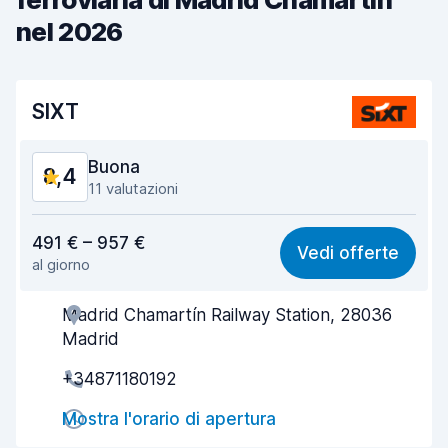
nel 2026
SIXT
Buona
8,4
11 valutazioni
Rapporto qualità-prezzo
8,4
491 € – 957 €
Vedi offerte
al giorno
Facile da trovare
7,8
Madrid Chamartín Railway Station, 28036
Gentilezza degli agenti
8,9
Madrid
Rapidità del ritiro
7,2
+34871180192
Rapidità della riconsegna
7,9
Mostra l'orario di apertura
Pulizia del veicolo
9,4