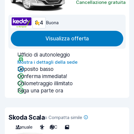
Cancellazione gratuita
8,4
Buona
Visualizza offerta
Ufficio di autonoleggio
Mostra i dettagli della sede
Deposito basso
Conferma immediata!
Chilometraggio illimitato
Paga una parte ora
Skoda Scala
o Compatta simile
Manuale
5
A/C
5