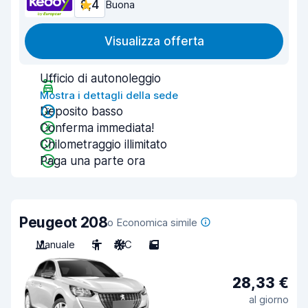
8,4
Buona
Visualizza offerta
Ufficio di autonoleggio
Mostra i dettagli della sede
Deposito basso
Conferma immediata!
Chilometraggio illimitato
Paga una parte ora
Peugeot 208
o Economica simile
Manuale
5
A/C
5
28,33 €
al giorno