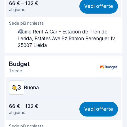
66 € – 132 €
Vedi offerte
al giorno
Facile da trovare
8,5
Sede più richiesta
Gentilezza degli agenti
8,4
Alamo Rent A Car - Estacion de Tren de
Rapidità del ritiro
8,0
Lerida, Estates.Ave.Pz Ramon Berenguer Iv,
25007 Lleida
Rapidità della riconsegna
8,1
Pulizia del veicolo
8,8
Budget
1 sede
Condizioni dell'auto
8,8
8,3
Buona
Rapporto qualità-prezzo
7,9
66 € – 132 €
Vedi offerte
al giorno
Facile da trovare
8,2
Sede più richiesta
Gentilezza degli agenti
8,2