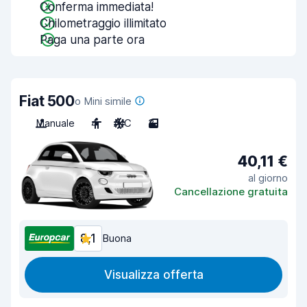
Conferma immediata!
Chilometraggio illimitato
Paga una parte ora
Fiat 500
o Mini simile
Manuale
4
A/C
3
40,11 €
al giorno
Cancellazione gratuita
8,1
Buona
Visualizza offerta