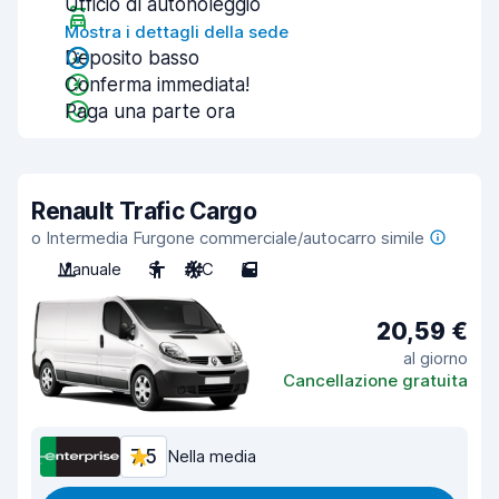
Ufficio di autonoleggio
Mostra i dettagli della sede
Deposito basso
Conferma immediata!
Paga una parte ora
Renault Trafic Cargo
o Intermedia Furgone commerciale/autocarro simile
Manuale
3
A/C
5
20,59 €
al giorno
Cancellazione gratuita
7,5
Nella media