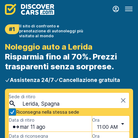
Il sito di confronto e
#1
prenotazione di autonoleggi più
visitato al mondo
Noleggio auto a Lerida
Risparmia fino al 70%. Prezzi
trasparenti senza sorprese.
Assistenza 24/7
Cancellazione gratuita
Sede di ritiro
Lerida, Spagna
Riconsegna nella stessa sede
Data di ritiro
Ora
mar 11 ago
11:00 AM
Data di riconsegna
Ora