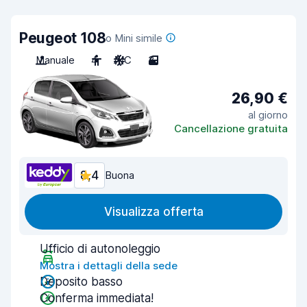
Peugeot 108
o Mini simile
Manuale
4
A/C
3
26,90 €
al giorno
Cancellazione gratuita
8,4
Buona
Visualizza offerta
Ufficio di autonoleggio
Mostra i dettagli della sede
Deposito basso
Conferma immediata!