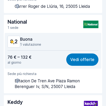
Carrer Roger de Llúria, 16, 25005 Lleida
Rapidità del ritiro
8,0
Rapidità della riconsegna
8,2
National
1 sede
Pulizia del veicolo
8,7
Buona
8,2
Condizioni dell'auto
9,0
1 valutazione
Rapporto qualità-prezzo
8,1
76 € – 132 €
Vedi offerte
al giorno
Facile da trovare
8,2
Sede più richiesta
Gentilezza degli agenti
8,2
Estacion De Tren Ave Plaza Ramon
Rapidità del ritiro
8,0
Berenguer Iv, S/N, 25007 Lleida
Rapidità della riconsegna
8,2
Keddy
Pulizia del veicolo
8,4