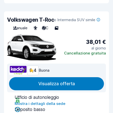
Volkswagen T-Roc
o Intermedia SUV simile
Manuale
5
A/C
5
38,01 €
al giorno
Cancellazione gratuita
8,4
Buona
Visualizza offerta
Ufficio di autonoleggio
Mostra i dettagli della sede
Deposito basso