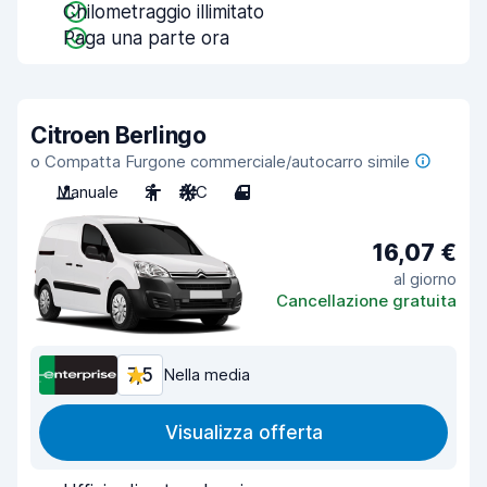
Chilometraggio illimitato
Paga una parte ora
Citroen Berlingo
o Compatta Furgone commerciale/autocarro simile
Manuale
2
A/C
4
16,07 €
al giorno
Cancellazione gratuita
7,5
Nella media
Visualizza offerta