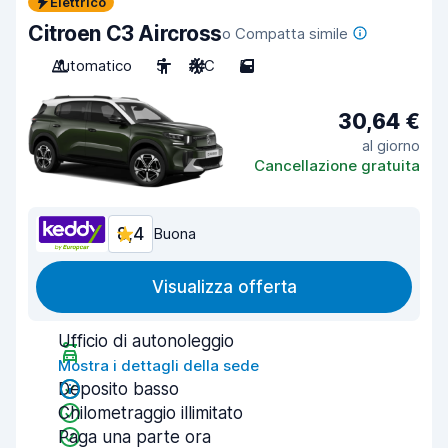
Elettrico
Citroen C3 Aircross
o Compatta simile
Automatico
5
A/C
5
30,64 €
al giorno
Cancellazione gratuita
8,4
Buona
Visualizza offerta
Ufficio di autonoleggio
Mostra i dettagli della sede
Deposito basso
Chilometraggio illimitato
Paga una parte ora