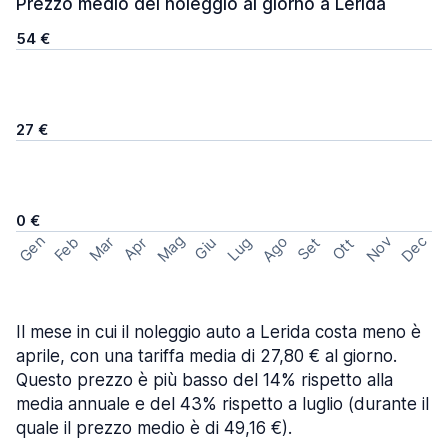
Prezzo medio del noleggio al giorno a Lerida
54 €
27 €
0 €
Mag
Gen
Ago
Nov
Dec
Feb
Mar
Lug
Apr
Set
Giu
Ott
Il mese in cui il noleggio auto a Lerida costa meno è
aprile, con una tariffa media di 27,80 € al giorno.
Questo prezzo è più basso del 14% rispetto alla
media annuale e del 43% rispetto a luglio (durante il
quale il prezzo medio è di 49,16 €).