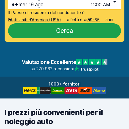
mer 19 ago
11:00 AM
Il Paese di residenza del conducente è
e l'età è di
anni
Stati Uniti d'America (USA)
30-65
Cerca
Valutazione Eccellente
su 279.962 recensioni
1000+ fornitori
I prezzi più convenienti per il
noleggio auto