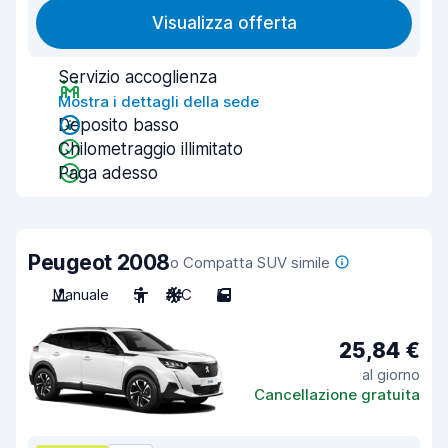
Visualizza offerta
Servizio accoglienza
Mostra i dettagli della sede
Deposito basso
Chilometraggio illimitato
Paga adesso
Peugeot 2008
o Compatta SUV simile
Manuale
5
A/C
5
25,84 €
al giorno
Cancellazione gratuita