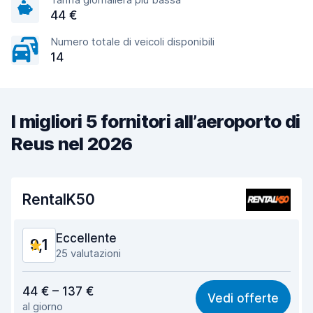
44 €
Numero totale di veicoli disponibili
14
I migliori 5 fornitori all’aeroporto di
Reus nel 2026
RentalK50
Eccellente
9,1
25 valutazioni
Rapporto qualità-prezzo
8,6
44 € – 137 €
Vedi offerte
al giorno
Facile da trovare
9,1