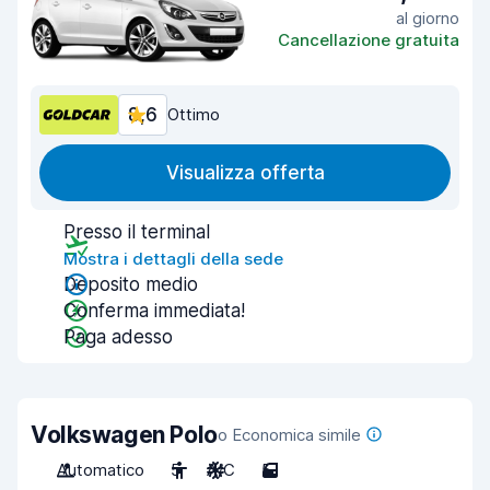
al giorno
Cancellazione gratuita
8,6
Ottimo
Visualizza offerta
Presso il terminal
Mostra i dettagli della sede
Deposito medio
Conferma immediata!
Paga adesso
Volkswagen Polo
o Economica simile
Automatico
5
A/C
5