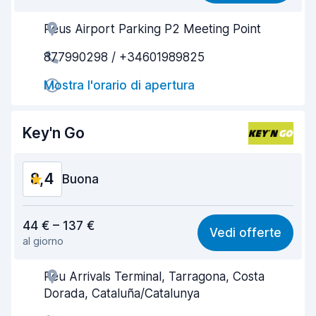
Reus Airport Parking P2 Meeting Point
Gentilezza degli agenti
9,1
877990298 / +34601989825
Rapidità del ritiro
9,0
Mostra l'orario di apertura
Rapidità della riconsegna
9,5
Pulizia del veicolo
9,3
Key'n Go
Condizioni dell'auto
9,1
8,4
Buona
Rapporto qualità-prezzo
8,5
44 € – 137 €
Vedi offerte
al giorno
Facile da trovare
8,2
Reu Arrivals Terminal, Tarragona, Costa
Gentilezza degli agenti
8,6
Dorada, Cataluña/Catalunya
Rapidità del ritiro
8,0