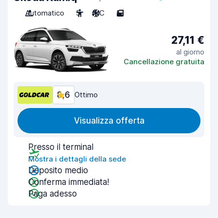
Automatico
5
A/C
5
27,11 €
al giorno
Cancellazione gratuita
8,6
Ottimo
Visualizza offerta
Presso il terminal
Mostra i dettagli della sede
Deposito medio
Conferma immediata!
Paga adesso