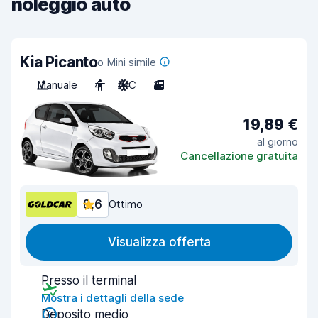
noleggio auto
Kia Picanto
o Mini simile
Manuale
4
A/C
3
19,89 €
al giorno
Cancellazione gratuita
8,6
Ottimo
Visualizza offerta
Presso il terminal
Mostra i dettagli della sede
Deposito medio