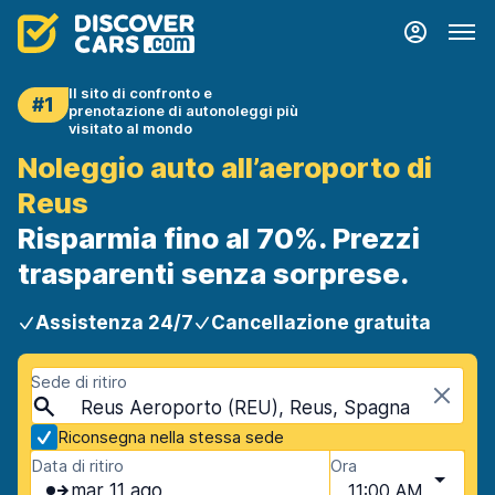
Il sito di confronto e
#1
prenotazione di autonoleggi più
visitato al mondo
Noleggio auto all’aeroporto di
Reus
Risparmia fino al 70%. Prezzi
trasparenti senza sorprese.
Assistenza 24/7
Cancellazione gratuita
Sede di ritiro
Reus Aeroporto (REU), Reus, Spagna
Riconsegna nella stessa sede
Data di ritiro
Ora
mar 11 ago
11:00 AM