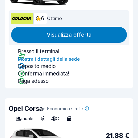
8,6
Ottimo
Visualizza offerta
Presso il terminal
Mostra i dettagli della sede
Deposito medio
Conferma immediata!
Paga adesso
Opel Corsa
o Economica simile
Manuale
5
A/C
5
21,88 €