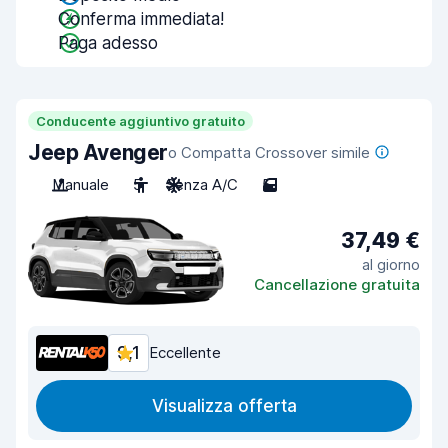
Conferma immediata!
Paga adesso
Conducente aggiuntivo gratuito
Jeep Avenger
o Compatta Crossover simile
Manuale
5
Senza A/C
5
37,49 €
al giorno
Cancellazione gratuita
9,1
Eccellente
Visualizza offerta