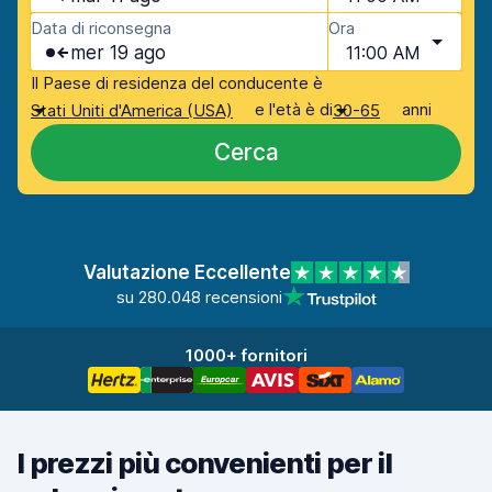
Data di riconsegna
Ora
mer 19 ago
11:00 AM
Il Paese di residenza del conducente è
e l'età è di
anni
Stati Uniti d'America (USA)
30-65
Cerca
Valutazione Eccellente
su 280.048 recensioni
1000+ fornitori
I prezzi più convenienti per il