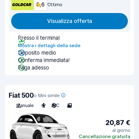
8,6
Ottimo
Visualizza offerta
Presso il terminal
Mostra i dettagli della sede
Deposito medio
Conferma immediata!
Paga adesso
Fiat 500
o Mini simile
Manuale
4
A/C
3
20,87 €
al giorno
Cancellazione gratuita