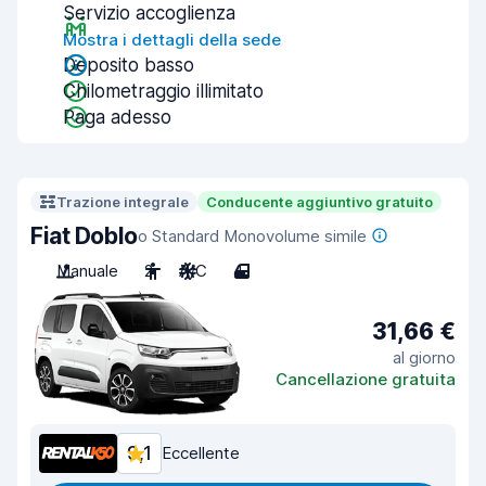
Servizio accoglienza
Mostra i dettagli della sede
Deposito basso
Chilometraggio illimitato
Paga adesso
Trazione integrale
Conducente aggiuntivo gratuito
Fiat Doblo
o Standard Monovolume simile
Manuale
2
A/C
4
31,66 €
al giorno
Cancellazione gratuita
9,1
Eccellente