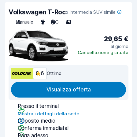
Volkswagen T-Roc
o Intermedia SUV simile
Manuale
5
A/C
5
29,65 €
al giorno
Cancellazione gratuita
8,6
Ottimo
Visualizza offerta
Presso il terminal
Mostra i dettagli della sede
Deposito medio
Conferma immediata!
Paga adesso