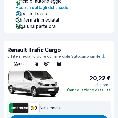
Ufficio di autonoleggio
Mostra i dettagli della sede
Deposito basso
Conferma immediata!
Paga una parte ora
Renault Trafic Cargo
o Intermedia Furgone commerciale/autocarro simile
Manuale
3
A/C
5
20,22 €
al giorno
Cancellazione gratuita
7,9
Nella media