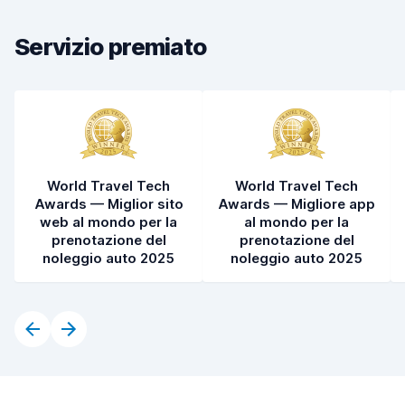
Rapidità della riconsegna
8,4
Servizio premiato
Pulizia del veicolo
7,8
Condizioni dell'auto
7,9
World Travel Tech
World Travel Tech
Awards — Miglior sito
Awards — Migliore app
web al mondo per la
al mondo per la
prenotazione del
prenotazione del
noleggio auto 2025
noleggio auto 2025