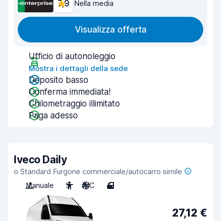
7,9
Nella media
Visualizza offerta
Ufficio di autonoleggio
Mostra i dettagli della sede
Deposito basso
Conferma immediata!
Chilometraggio illimitato
Paga adesso
Iveco Daily
o Standard Furgone commerciale/autocarro simile
Manuale
3
A/C
4
27,12 €