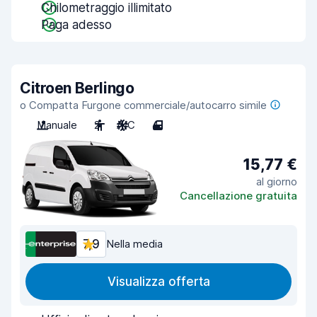
Chilometraggio illimitato
Paga adesso
Citroen Berlingo
o Compatta Furgone commerciale/autocarro simile
Manuale
2
A/C
4
15,77 €
al giorno
Cancellazione gratuita
7,9
Nella media
Visualizza offerta