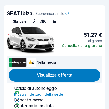
SEAT Ibiza
o Economica simile
Manuale
5
A/C
4
51,27 €
al giorno
Cancellazione gratuita
7,9
Nella media
Visualizza offerta
Ufficio di autonoleggio
Mostra i dettagli della sede
Deposito basso
Conferma immediata!