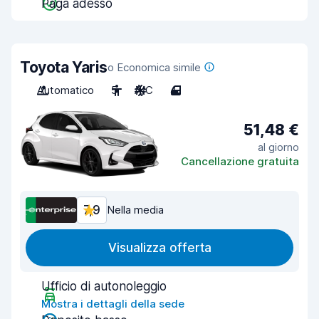
Paga adesso
Toyota Yaris
o Economica simile
Automatico
5
A/C
4
51,48 €
al giorno
Cancellazione gratuita
7,9
Nella media
Visualizza offerta
Ufficio di autonoleggio
Mostra i dettagli della sede