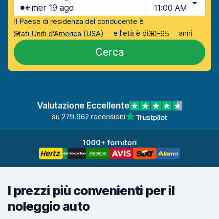
mer 19 ago
11:00 AM
Il Paese di residenza del conducente è
e l'età è di
anni
Stati Uniti d'America (USA)
30-65
Cerca
Valutazione Eccellente
su 279.962 recensioni
1000+ fornitori
I prezzi più convenienti per il
noleggio auto