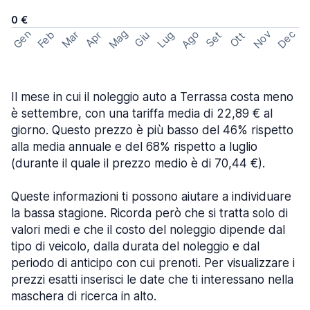
0 €
Mag
Gen
Ago
Nov
Dec
Feb
Mar
Lug
Apr
Set
Giu
Ott
Il mese in cui il noleggio auto a Terrassa costa meno
è settembre, con una tariffa media di 22,89 € al
giorno. Questo prezzo è più basso del 46% rispetto
alla media annuale e del 68% rispetto a luglio
(durante il quale il prezzo medio è di 70,44 €).
Queste informazioni ti possono aiutare a individuare
la bassa stagione. Ricorda però che si tratta solo di
valori medi e che il costo del noleggio dipende dal
tipo di veicolo, dalla durata del noleggio e dal
periodo di anticipo con cui prenoti. Per visualizzare i
prezzi esatti inserisci le date che ti interessano nella
maschera di ricerca in alto.