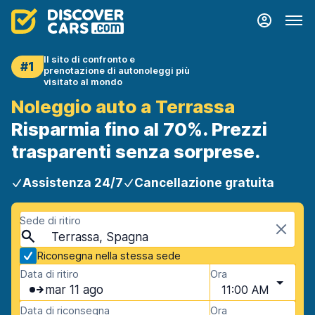
Il sito di confronto e
#1
prenotazione di autonoleggi più
visitato al mondo
Noleggio auto a Terrassa
Risparmia fino al 70%. Prezzi
trasparenti senza sorprese.
Assistenza 24/7
Cancellazione gratuita
Sede di ritiro
Terrassa, Spagna
Riconsegna nella stessa sede
Data di ritiro
Ora
mar 11 ago
11:00 AM
Data di riconsegna
Ora