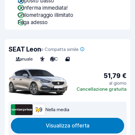
Deposito basso
Conferma immediata!
Chilometraggio illimitato
Paga adesso
SEAT Leon
o Compatta simile
Manuale
5
A/C
4
51,79 €
al giorno
Cancellazione gratuita
7,9
Nella media
Visualizza offerta