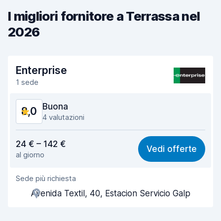
I migliori fornitore a Terrassa nel
2026
Enterprise
1 sede
Buona
8,0
4 valutazioni
Rapporto qualità-prezzo
7,3
24 € – 142 €
Vedi offerte
al giorno
Facile da trovare
8,4
Sede più richiesta
Gentilezza degli agenti
7,8
Avenida Textil, 40, Estacion Servicio Galp
Rapidità del ritiro
8,2