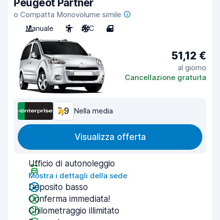
Peugeot Partner
o Compatta Monovolume simile
Manuale
5
A/C
4
51,12 €
al giorno
Cancellazione gratuita
7,9
Nella media
Visualizza offerta
Ufficio di autonoleggio
Mostra i dettagli della sede
Deposito basso
Conferma immediata!
Chilometraggio illimitato