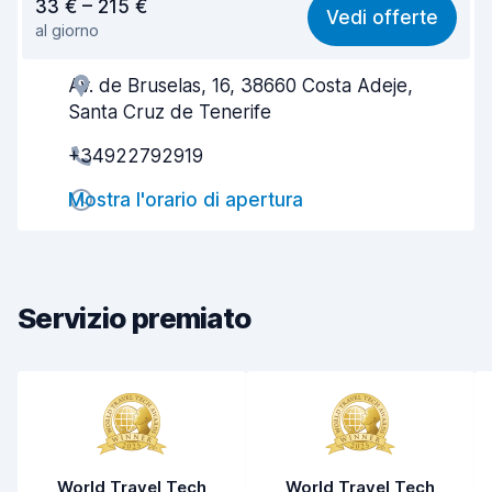
33 € – 215 €
Vedi offerte
al giorno
Facile da trovare
8,2
Av. de Bruselas, 16, 38660 Costa Adeje,
Gentilezza degli agenti
8,7
Santa Cruz de Tenerife
Rapidità del ritiro
8,0
+34922792919
Rapidità della riconsegna
8,2
Mostra l'orario di apertura
Pulizia del veicolo
9,0
Condizioni dell'auto
8,6
Servizio premiato
World Travel Tech
World Travel Tech