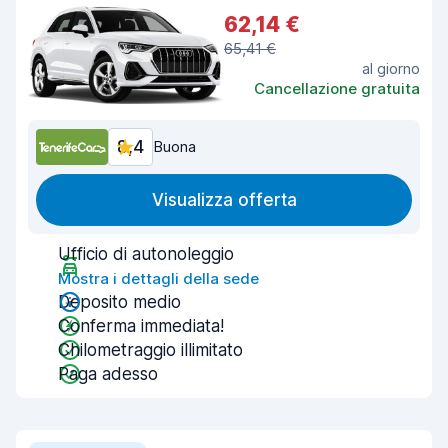
62,14 €
65,41 €
al giorno
Cancellazione gratuita
8,4
Buona
Visualizza offerta
Ufficio di autonoleggio
Mostra i dettagli della sede
Deposito medio
Conferma immediata!
Chilometraggio illimitato
Paga adesso