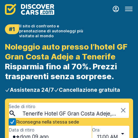
Il sito di confronto e
#1
prenotazione di autonoleggi più
visitato al mondo
Noleggio auto presso l’hotel GF
Gran Costa Adeje a Tenerife
Risparmia fino al 70%. Prezzi
trasparenti senza sorprese.
Assistenza 24/7
Cancellazione gratuita
Sede di ritiro
Tenerife Hotel GF Gran Costa Adeje, Tenerife, Spagna - Isole Canarie
Riconsegna nella stessa sede
Data di ritiro
Ora
dom 09 ago
11:00 AM