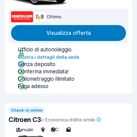
8,8
Ottimo
Visualizza offerta
Ufficio di autonoleggio
Mostra i dettagli della sede
Senza deposito
Conferma immediata!
Chilometraggio illimitato
Paga adesso
Check-in online
Citroen C3
o Economica d'élite simile
Manuale
5
A/C
5