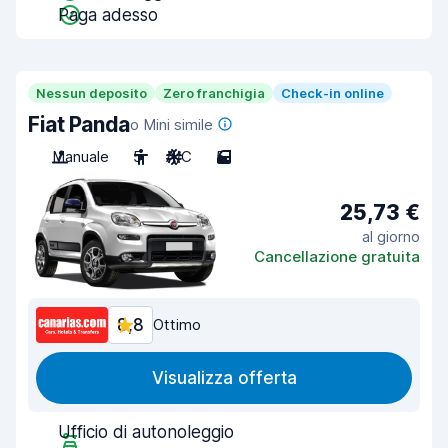
Paga adesso
Nessun deposito
Zero franchigia
Check-in online
Fiat Panda
o Mini simile
Manuale
5
A/C
5
25,73 €
al giorno
Cancellazione gratuita
8,8
Ottimo
Visualizza offerta
Ufficio di autonoleggio