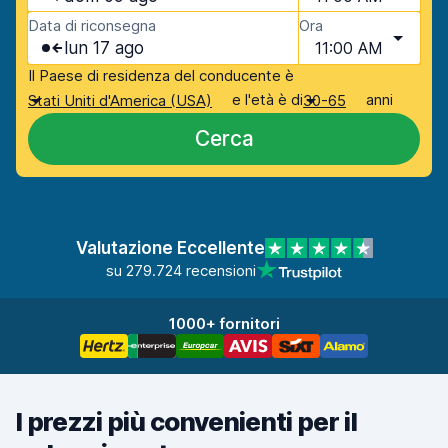
Data di riconsegna
Ora
lun 17 ago
11:00 AM
Il Paese di residenza del conducente è
e l'età è di
anni
Stati Uniti d'America (USA)
30-65
Cerca
Valutazione Eccellente
su 279.724 recensioni
1000+ fornitori
I prezzi più convenienti per il