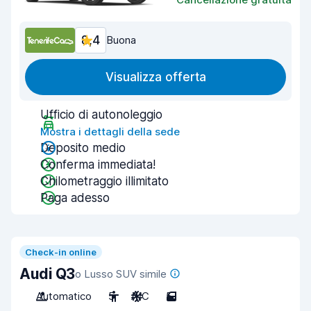
8,4
Buona
Visualizza offerta
Ufficio di autonoleggio
Mostra i dettagli della sede
Deposito medio
Conferma immediata!
Chilometraggio illimitato
Paga adesso
Check-in online
Audi Q3
o Lusso SUV simile
Automatico
5
A/C
5