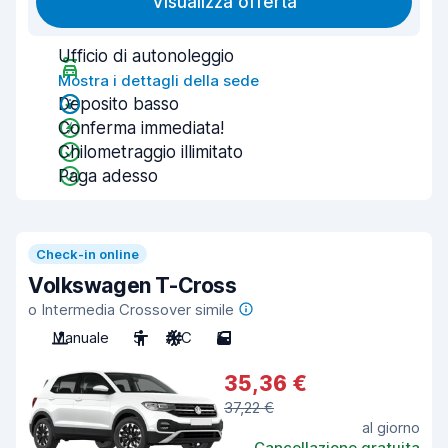
Visualizza offerta
Ufficio di autonoleggio
Mostra i dettagli della sede
Deposito basso
Conferma immediata!
Chilometraggio illimitato
Paga adesso
Check-in online
Volkswagen T-Cross
o Intermedia Crossover simile
Manuale
5
A/C
5
35,36 €
37,22 €
al giorno
Cancellazione gratuita