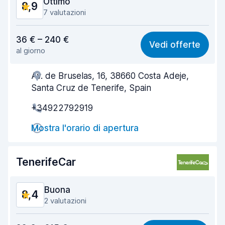
Ottimo
8,9
7 valutazioni
Rapporto qualità-prezzo
8,6
36 € – 240 €
Vedi offerte
al giorno
Facile da trovare
8,9
Av. de Bruselas, 16, 38660 Costa Adeje,
Gentilezza degli agenti
8,8
Santa Cruz de Tenerife, Spain
Rapidità del ritiro
8,8
+34922792919
Rapidità della riconsegna
8,9
Mostra l'orario di apertura
Pulizia del veicolo
9,1
TenerifeCar
Condizioni dell'auto
8,8
Buona
8,4
2 valutazioni
Rapporto qualità-prezzo
8,2