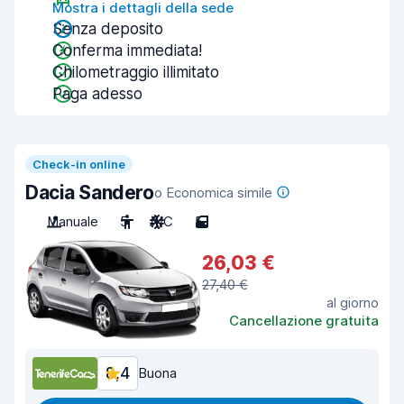
Mostra i dettagli della sede
Senza deposito
Conferma immediata!
Chilometraggio illimitato
Paga adesso
Check-in online
Dacia Sandero
o Economica simile
Manuale
5
A/C
5
26,03 €
27,40 €
al giorno
Cancellazione gratuita
8,4
Buona