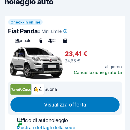
noleggio auto
Check-in online
Fiat Panda
o Mini simile
Manuale
5
A/C
5
23,41 €
24,65 €
al giorno
Cancellazione gratuita
8,4
Buona
Visualizza offerta
Ufficio di autonoleggio
Mostra i dettagli della sede