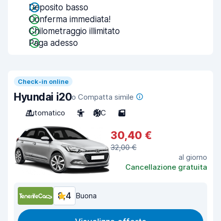
Deposito basso
Conferma immediata!
Chilometraggio illimitato
Paga adesso
Check-in online
Hyundai i20
o Compatta simile
Automatico
5
A/C
5
30,40 €
32,00 €
al giorno
Cancellazione gratuita
8,4
Buona