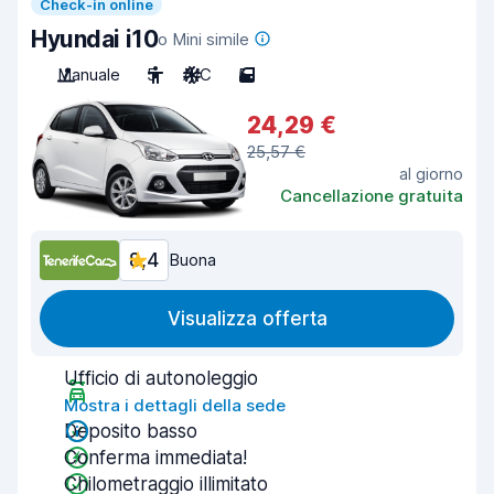
Check-in online
Hyundai i10
o Mini simile
Manuale
5
A/C
5
24,29 €
25,57 €
al giorno
Cancellazione gratuita
8,4
Buona
Visualizza offerta
Ufficio di autonoleggio
Mostra i dettagli della sede
Deposito basso
Conferma immediata!
Chilometraggio illimitato