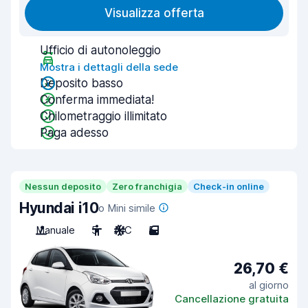
Visualizza offerta
Ufficio di autonoleggio
Mostra i dettagli della sede
Deposito basso
Conferma immediata!
Chilometraggio illimitato
Paga adesso
Nessun deposito
Zero franchigia
Check-in online
Hyundai i10
o Mini simile
Manuale
5
A/C
5
26,70 €
al giorno
Cancellazione gratuita