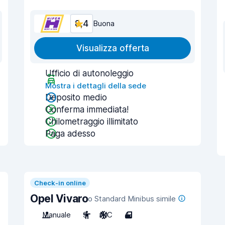
8,4
Buona
Visualizza offerta
Ufficio di autonoleggio
Mostra i dettagli della sede
Deposito medio
Conferma immediata!
Chilometraggio illimitato
Paga adesso
Check-in online
Opel Vivaro
o Standard Minibus simile
Manuale
9
A/C
4