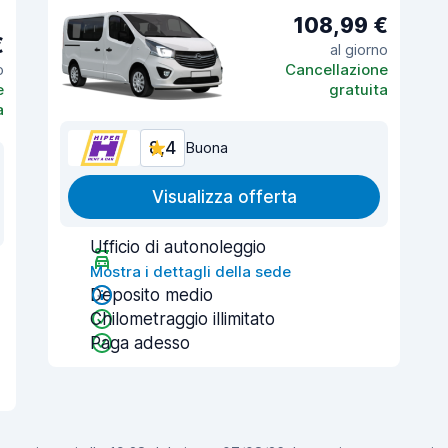
108,99 €
€
al giorno
o
Cancellazione
e
gratuita
a
8,4
Buona
Visualizza offerta
Ufficio di autonoleggio
Mostra i dettagli della sede
Deposito medio
Chilometraggio illimitato
Paga adesso