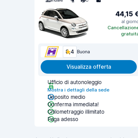
44,15 
al giorn
Cancellazion
gratuit
8,4
Buona
Visualizza offerta
Ufficio di autonoleggio
Mostra i dettagli della sede
Deposito medio
Conferma immediata!
Chilometraggio illimitato
Paga adesso