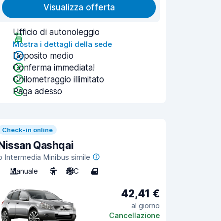
Visualizza offerta
Ufficio di autonoleggio
Mostra i dettagli della sede
Deposito medio
Conferma immediata!
Chilometraggio illimitato
Paga adesso
Check-in online
Nissan Qashqai
o Intermedia Minibus simile
Manuale
5
A/C
4
42,41 €
al giorno
Cancellazione