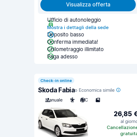
Visualizza offerta
Ufficio di autonoleggio
Mostra i dettagli della sede
Deposito basso
Conferma immediata!
Chilometraggio illimitato
Paga adesso
Check-in online
Skoda Fabia
o Economica simile
Manuale
5
A/C
5
26,85 
al giorn
Cancellazion
gratuit