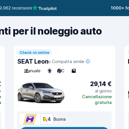
9.962 recensioni
1000+ fo
nti per il noleggio auto
Check-in online
SEAT Leon
o Compatta simile
Manuale
5
A/C
5
€
29,14 €
o
al giorno
e
Cancellazione
a
gratuita
8,4
Buona