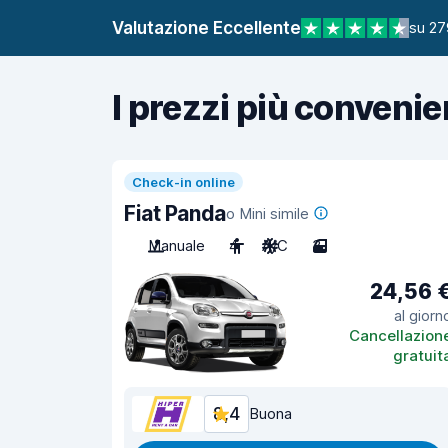
Valutazione Eccellente
su 27
I prezzi più convenie
Check-in online
Fiat Panda
o Mini simile
Manuale
4
A/C
3
24,56 
al giorn
Cancellazion
gratuit
8,4
Buona