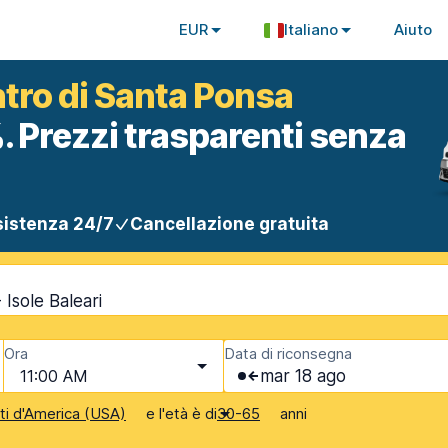
EUR
Italiano
Aiuto
ntro di Santa Ponsa
. Prezzi trasparenti senza
istenza 24/7
Cancellazione gratuita
Isole Baleari
Ora
Data di riconsegna
11:00 AM
mar 18 ago
e l'età è di
anni
iti d'America (USA)
30-65