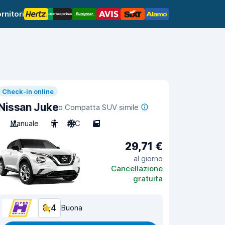
rnitori
Check-in online
Nissan Juke
o Compatta SUV simile
Manuale
5
A/C
5
29,71 €
al giorno
Cancellazione
gratuita
8,4
Buona