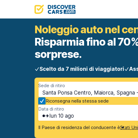
Noleggio auto nel ce
Risparmia fino al 70%
sorprese.
Scelto da 7 milioni di viaggiatori
Ass
Sede di ritiro
Santa Ponsa Centro, Maiorca, Spagna - 
Riconsegna nella stessa sede
Data di ritiro
lun 10 ago
Il Paese di residenza del conducente è
Stati Un