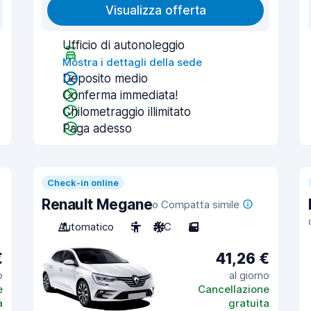
Visualizza offerta
Ufficio di autonoleggio
Mostra i dettagli della sede
Deposito medio
Conferma immediata!
Chilometraggio illimitato
Paga adesso
Check-in online
Renault Megane
o Compatta simile
Automatico
5
A/C
5
€
41,26 €
o
al giorno
e
Cancellazione
a
gratuita