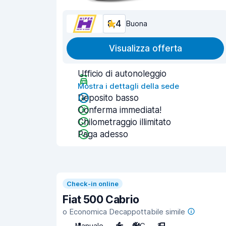
8,4
Buona
Visualizza offerta
Ufficio di autonoleggio
Mostra i dettagli della sede
Deposito basso
Conferma immediata!
Chilometraggio illimitato
Paga adesso
Check-in online
Fiat 500 Cabrio
o Economica Decappottabile simile
Manuale
4
A/C
2