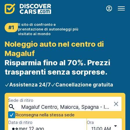
Il sito di confronto e
#1
prenotazione di autonoleggi più
visitato al mondo
Noleggio auto nel centro di
Magaluf
Risparmia fino al 70%. Prezzi
trasparenti senza sorprese.
Assistenza 24/7
Cancellazione gratuita
Sede di ritiro
Magaluf Centro, Maiorca, Spagna - Isole Baleari
Riconsegna nella stessa sede
Data di ritiro
Ora
mer 12 ago
11:00 AM