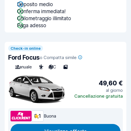
Deposito medio
Conferma immediata!
Chilometraggio illimitato
Paga adesso
Check-in online
Ford Focus
o Compatta simile
Manuale
5
A/C
5
49,60 €
al giorno
Cancellazione gratuita
8,1
Buona