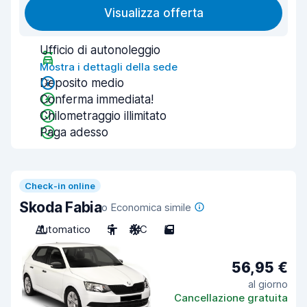
Visualizza offerta
Ufficio di autonoleggio
Mostra i dettagli della sede
Deposito medio
Conferma immediata!
Chilometraggio illimitato
Paga adesso
Check-in online
Skoda Fabia
o Economica simile
Automatico
5
A/C
5
56,95 €
al giorno
Cancellazione gratuita