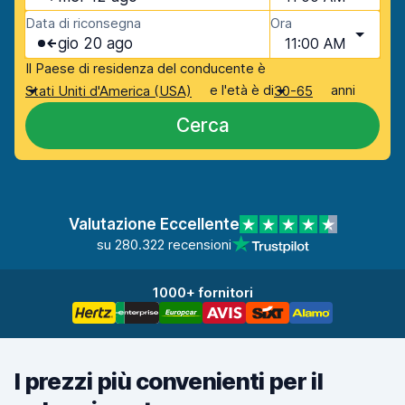
Data di riconsegna
Ora
gio 20 ago
11:00 AM
Il Paese di residenza del conducente è
e l'età è di
anni
Stati Uniti d'America (USA)
30-65
Cerca
Valutazione Eccellente
su 280.322 recensioni
1000+ fornitori
I prezzi più convenienti per il