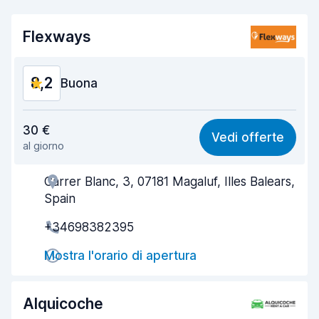
Flexways
8,2
Buona
Rapporto qualità-prezzo
8,1
30 €
Vedi offerte
al giorno
Facile da trovare
8,2
Carrer Blanc, 3, 07181 Magaluf, Illes Balears,
Gentilezza degli agenti
8,1
Spain
Rapidità del ritiro
8,0
+34698382395
Rapidità della riconsegna
8,2
Mostra l'orario di apertura
Pulizia del veicolo
8,3
Alquicoche
Condizioni dell'auto
8,3