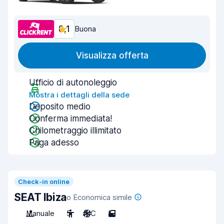
8,1
Buona
Visualizza offerta
Ufficio di autonoleggio
Mostra i dettagli della sede
Deposito medio
Conferma immediata!
Chilometraggio illimitato
Paga adesso
Check-in online
SEAT Ibiza
o Economica simile
Manuale
5
A/C
5