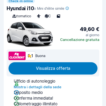
Check-in online
Hyundai i10
o Mini d'élite simile
Automatico
4
A/C
5
49,60 €
al giorno
Cancellazione gratuita
8,1
Buona
Visualizza offerta
Ufficio di autonoleggio
Mostra i dettagli della sede
Deposito medio
Conferma immediata!
Chilometraggio illimitato