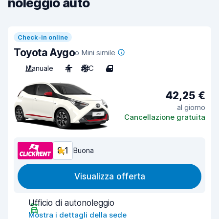
noleggio auto
Check-in online
Toyota Aygo
o Mini simile
Manuale
4
A/C
4
42,25 €
al giorno
Cancellazione gratuita
8,1
Buona
Visualizza offerta
Ufficio di autonoleggio
Mostra i dettagli della sede