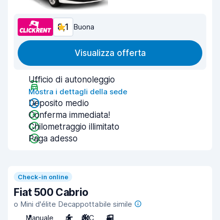
8,1
Buona
Visualizza offerta
Ufficio di autonoleggio
Mostra i dettagli della sede
Deposito medio
Conferma immediata!
Chilometraggio illimitato
Paga adesso
Check-in online
Fiat 500 Cabrio
o Mini d'élite Decappottabile simile
Manuale
4
A/C
3