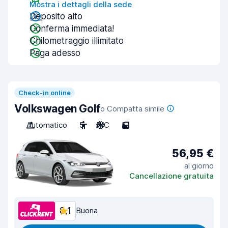
Mostra i dettagli della sede
Deposito alto
Conferma immediata!
Chilometraggio illimitato
Paga adesso
Check-in online
Volkswagen Golf
o Compatta simile
Automatico
5
A/C
5
56,95 €
al giorno
Cancellazione gratuita
8,1
Buona