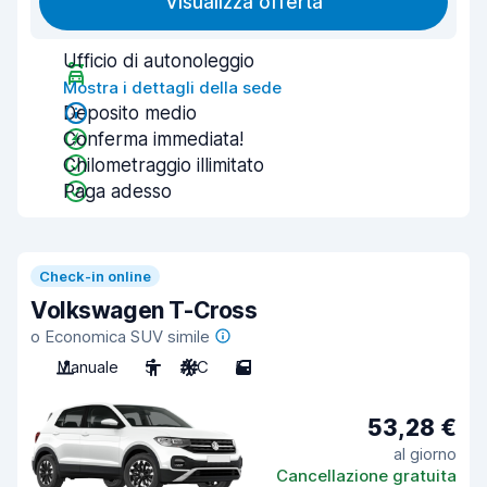
Visualizza offerta
Ufficio di autonoleggio
Mostra i dettagli della sede
Deposito medio
Conferma immediata!
Chilometraggio illimitato
Paga adesso
Check-in online
Volkswagen T-Cross
o Economica SUV simile
Manuale
5
A/C
5
53,28 €
al giorno
Cancellazione gratuita