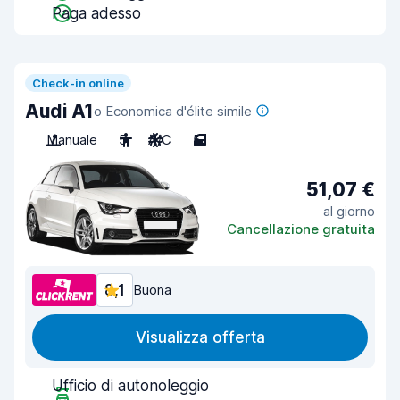
Paga adesso
Check-in online
Audi A1
o Economica d'élite simile
Manuale
5
A/C
5
51,07 €
al giorno
Cancellazione gratuita
8,1
Buona
Visualizza offerta
Ufficio di autonoleggio