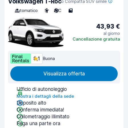
Volkswagen T-Roc
o Compatta SUV simile
Automatico
5
A/C
5
43,93 €
al giorno
Cancellazione gratuita
8,1
Buona
Visualizza offerta
Ufficio di autonoleggio
Mostra i dettagli della sede
Deposito alto
Conferma immediata!
Chilometraggio illimitato
Paga una parte ora