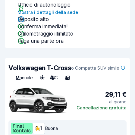
Ufficio di autonoleggio
Mostra i dettagli della sede
Deposito alto
Conferma immediata!
Chilometraggio illimitato
Paga una parte ora
Volkswagen T-Cross
o Compatta SUV simile
Manuale
5
A/C
5
29,11 €
al giorno
Cancellazione gratuita
8,1
Buona