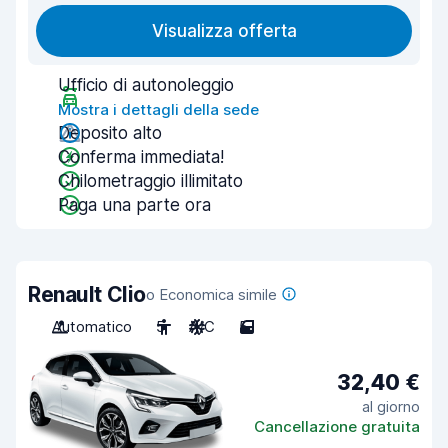
Visualizza offerta
Ufficio di autonoleggio
Mostra i dettagli della sede
Deposito alto
Conferma immediata!
Chilometraggio illimitato
Paga una parte ora
Renault Clio
o Economica simile
Automatico
5
A/C
5
32,40 €
al giorno
Cancellazione gratuita