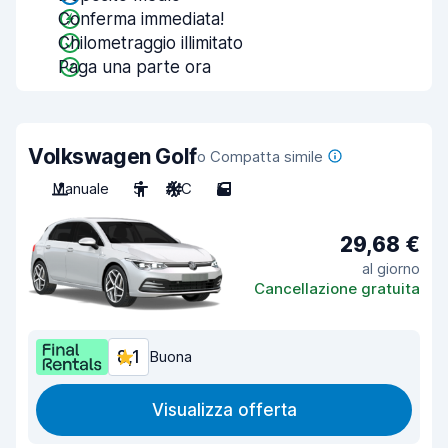
Conferma immediata!
Chilometraggio illimitato
Paga una parte ora
Volkswagen Golf
o Compatta simile
Manuale
5
A/C
5
29,68 €
al giorno
Cancellazione gratuita
8,1
Buona
Visualizza offerta