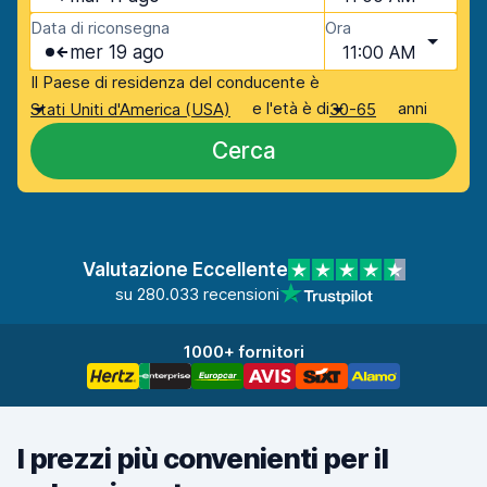
Data di riconsegna
Ora
mer 19 ago
11:00 AM
Il Paese di residenza del conducente è
e l'età è di
anni
Stati Uniti d'America (USA)
30-65
Cerca
Valutazione Eccellente
su 280.033 recensioni
1000+ fornitori
I prezzi più convenienti per il