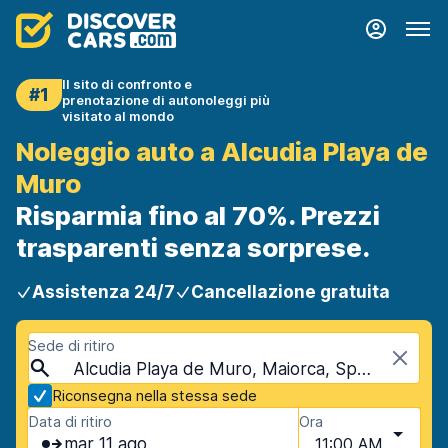
Il sito di confronto e
#1
prenotazione di autonoleggi più
visitato al mondo
Noleggio auto a Alcudia Playa de
Muro
Risparmia fino al 70%. Prezzi
trasparenti senza sorprese.
Assistenza 24/7
Cancellazione gratuita
Sede di ritiro
Alcudia Playa de Muro, Maiorca, Spagna - Isole Baleari
Riconsegna nella stessa sede
Data di ritiro
Ora
mar 11 ago
11:00 AM