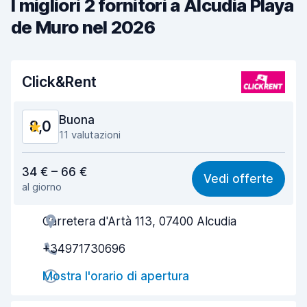
I migliori 2 fornitori a Alcudia Playa
de Muro nel 2026
Click&Rent
Buona
8,0
11 valutazioni
Rapporto qualità-prezzo
7,4
34 € – 66 €
Vedi offerte
al giorno
Facile da trovare
8,7
Carretera d'Artà 113, 07400 Alcudia
Gentilezza degli agenti
7,4
+34971730696
Rapidità del ritiro
8,5
Mostra l'orario di apertura
Rapidità della riconsegna
8,6