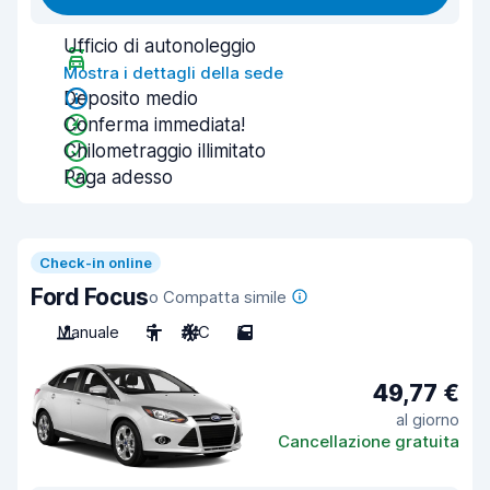
Ufficio di autonoleggio
Mostra i dettagli della sede
Deposito medio
Conferma immediata!
Chilometraggio illimitato
Paga adesso
Check-in online
Ford Focus
o Compatta simile
Manuale
5
A/C
5
49,77 €
al giorno
Cancellazione gratuita