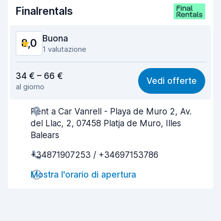
Pulizia del veicolo
7,8
Finalrentals
Condizioni dell'auto
7,3
Buona
8,0
1 valutazione
Rapporto qualità-prezzo
7,9
34 € – 66 €
Vedi offerte
al giorno
Facile da trovare
8,2
Rent a Car Vanrell - Playa de Muro 2, Av.
Gentilezza degli agenti
7,8
del Llac, 2, 07458 Platja de Muro, Illes
Rapidità del ritiro
8,0
Balears
+34871907253 / +34697153786
Rapidità della riconsegna
8,2
Mostra l'orario di apertura
Pulizia del veicolo
8,1
Condizioni dell'auto
8,1