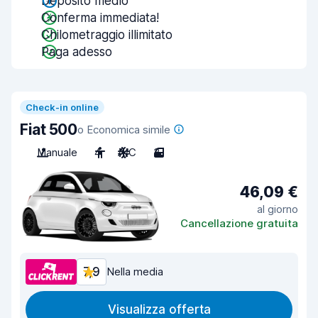
Deposito medio
Conferma immediata!
Chilometraggio illimitato
Paga adesso
Check-in online
Fiat 500
o Economica simile
Manuale
4
A/C
3
46,09 €
al giorno
Cancellazione gratuita
7,9
Nella media
Visualizza offerta