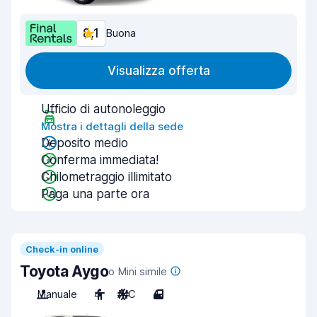
8,1
Buona
Visualizza offerta
Ufficio di autonoleggio
Mostra i dettagli della sede
Deposito medio
Conferma immediata!
Chilometraggio illimitato
Paga una parte ora
Check-in online
Toyota Aygo
o Mini simile
Manuale
4
A/C
4