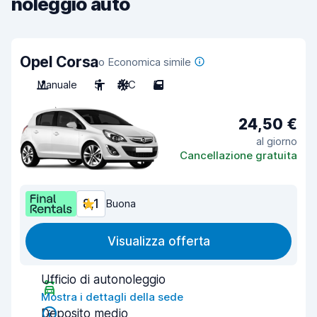
noleggio auto
Opel Corsa
o Economica simile
Manuale
5
A/C
5
24,50 €
al giorno
Cancellazione gratuita
8,1
Buona
Visualizza offerta
Ufficio di autonoleggio
Mostra i dettagli della sede
Deposito medio