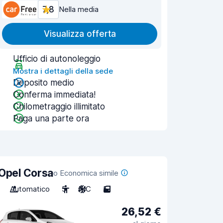
7,8
Nella media
Visualizza offerta
Ufficio di autonoleggio
Mostra i dettagli della sede
Deposito medio
Conferma immediata!
Chilometraggio illimitato
Paga una parte ora
Opel Corsa
o Economica simile
Automatico
5
A/C
5
26,52 €