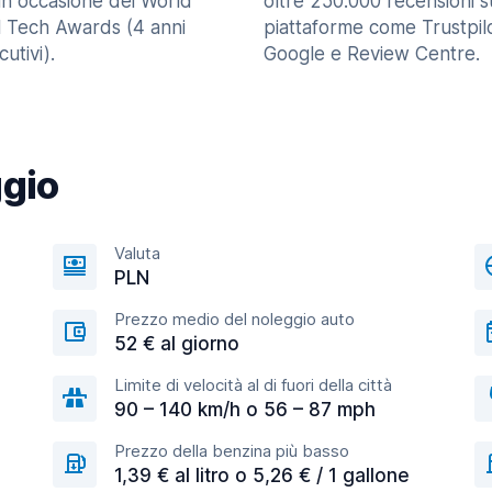
in occasione dei World
oltre 250.000 recensioni s
l Tech Awards (4 anni
piattaforme come Trustpilo
utivi).
Google e Review Centre.
ggio
Valuta
PLN
Prezzo medio del noleggio auto
52 € al giorno
Limite di velocità al di fuori della città
90 – 140 km/h o 56 – 87 mph
Prezzo della benzina più basso
1,39 € al litro o 5,26 € / 1 gallone