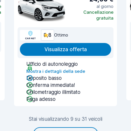
o
e
al giorno
a
Cancellazione
gratuita
8,8
Ottimo
Visualizza offerta
Ufficio di autonoleggio
Mostra i dettagli della sede
Deposito basso
Conferma immediata!
Chilometraggio illimitato
Paga adesso
Stai visualizzando 9 su 31 veicoli