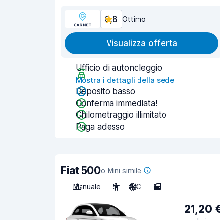
8,8
Ottimo
Visualizza offerta
Ufficio di autonoleggio
Mostra i dettagli della sede
Deposito basso
Conferma immediata!
Chilometraggio illimitato
Paga adesso
Fiat 500
o Mini simile
Manuale
5
A/C
5
21,20 