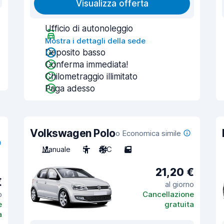
Visualizza offerta
Ufficio di autonoleggio
Mostra i dettagli della sede
Deposito basso
Conferma immediata!
Chilometraggio illimitato
Paga adesso
Volkswagen Polo
o Economica simile
Manuale
5
A/C
5
21,20 €
€
al giorno
o
Cancellazione
e
gratuita
a