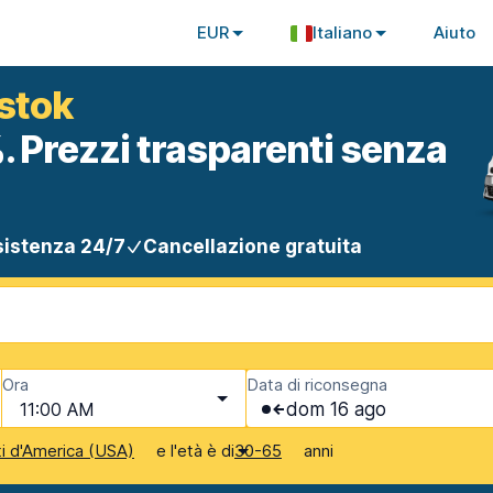
EUR
Italiano
Aiuto
ystok
. Prezzi trasparenti senza
istenza 24/7
Cancellazione gratuita
Ora
Data di riconsegna
11:00 AM
dom 16 ago
e l'età è di
anni
ti d'America (USA)
30-65