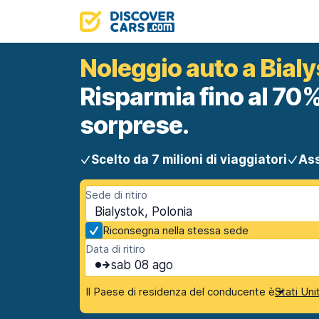
Noleggio auto a Bial
Risparmia fino al 70%
sorprese.
Scelto da 7 milioni di viaggiatori
Ass
Sede di ritiro
Bialystok, Polonia
Riconsegna nella stessa sede
Data di ritiro
sab 08 ago
Il Paese di residenza del conducente è
Stati Uni