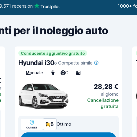
9.571 recensioni
1000+ fo
nti per il noleggio auto
Conducente aggiuntivo gratuito
Hyundai i30
o Compatta simile
Manuale
5
A/C
5
€
28,28 €
o
e
al giorno
a
Cancellazione
gratuita
8,8
Ottimo