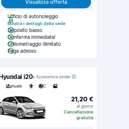
Visualizza offerta
Ufficio di autonoleggio
Mostra i dettagli della sede
Deposito basso
Conferma immediata!
Chilometraggio illimitato
Paga adesso
Hyundai i20
o Economica simile
Manuale
5
A/C
5
21,20 €
al giorno
Cancellazione
gratuita