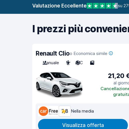
Valutazione Eccellente
su 27
I prezzi più convenie
Renault Clio
o Economica simile
Manuale
5
A/C
5
21,20 
al giorn
Cancellazion
gratuit
7,8
Nella media
Visualizza offerta