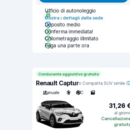
Ufficio di autonoleggio
Mostra i dettagli della sede
Deposito medio
Conferma immediata!
Chilometraggio illimitato
Paga una parte ora
Conducente aggiuntivo gratuito
Renault Captur
o Compatta SUV simile
Manuale
5
A/C
5
31,26 
al giorn
Cancellazion
gratuit