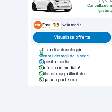
al giorn
Cancellazion
gratuit
7,8
Nella media
Visualizza offerta
Ufficio di autonoleggio
Mostra i dettagli della sede
Deposito medio
Conferma immediata!
Chilometraggio illimitato
Paga una parte ora