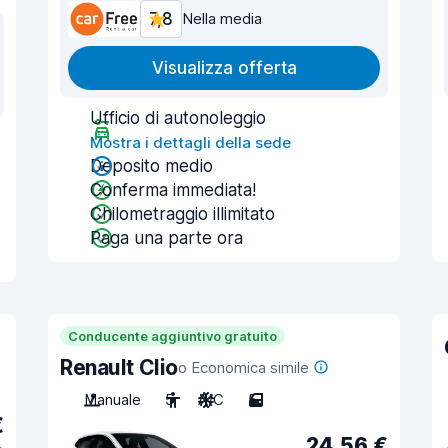
7,8
Nella media
Visualizza offerta
Ufficio di autonoleggio
Mostra i dettagli della sede
Deposito medio
Conferma immediata!
Chilometraggio illimitato
Paga una parte ora
Conducente aggiuntivo gratuito
Renault Clio
o Economica simile
Manuale
5
A/C
5
€
24,56 €