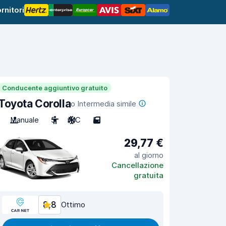
rnitori
Conducente aggiuntivo gratuito
Toyota Corolla
o Intermedia simile
Manuale
5
A/C
5
29,77 €
al giorno
Cancellazione
gratuita
8,8
Ottimo