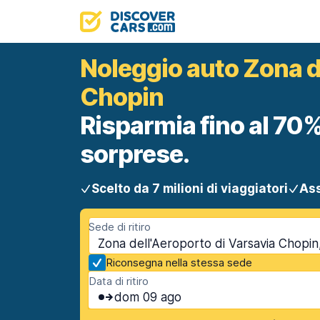
Noleggio auto Zona d
Chopin
Risparmia fino al 70%
sorprese.
Scelto da 7 milioni di viaggiatori
Ass
Sede di ritiro
Zona dell'Aeroporto di Varsavia Chopin,
Riconsegna nella stessa sede
Data di ritiro
dom 09 ago