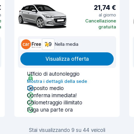
€
21,74 €
o
al giorno
e
Cancellazione
a
gratuita
7,9
Nella media
Visualizza offerta
Ufficio di autonoleggio
Mostra i dettagli della sede
Deposito medio
Conferma immediata!
Chilometraggio illimitato
Paga una parte ora
Stai visualizzando 9 su 44 veicoli