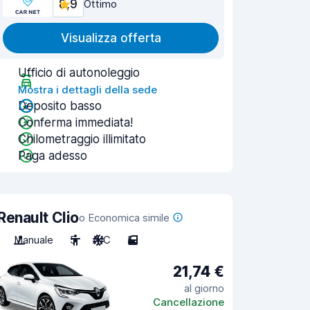
8,9
Ottimo
Visualizza offerta
Ufficio di autonoleggio
Mostra i dettagli della sede
Deposito basso
Conferma immediata!
Chilometraggio illimitato
Paga adesso
Renault Clio
o Economica simile
Manuale
5
A/C
5
21,74 €
al giorno
Cancellazione