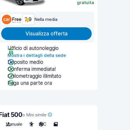
gratuita
7,9
Nella media
Visualizza offerta
Ufficio di autonoleggio
Mostra i dettagli della sede
Deposito medio
Conferma immediata!
Chilometraggio illimitato
Paga una parte ora
Fiat 500
o Mini simile
Manuale
5
A/C
5