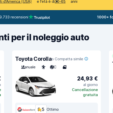
e l'età è di
anni
iti d'America (USA)
30-65
9.733 recensioni
1000+ fo
nti per il noleggio auto
Toyota Corolla
o Compatta simile
Manuale
5
A/C
4
€
24,93 €
o
al giorno
e
Cancellazione
a
gratuita
8,5
Ottimo