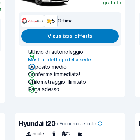
e
gratuita
a
8,5
Ottimo
Visualizza offerta
Ufficio di autonoleggio
Mostra i dettagli della sede
Deposito medio
Conferma immediata!
Chilometraggio illimitato
Paga adesso
Hyundai i20
o Economica simile
Manuale
5
A/C
5