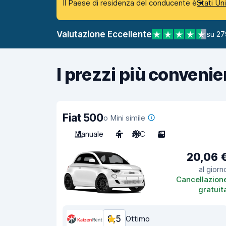
Il Paese di residenza del conducente è
Stati Un
Valutazione Eccellente
su 27
I prezzi più convenie
Fiat 500
o Mini simile
Manuale
4
A/C
3
20,06 
al giorn
Cancellazion
gratuit
8,5
Ottimo