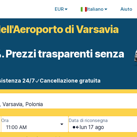
EUR
Italiano
Aiuto
ell'Aeroporto di Varsavia
. Prezzi trasparenti senza
istenza 24/7
Cancellazione gratuita
 Varsavia, Polonia
Ora
Data di riconsegna
11:00 AM
lun 17 ago