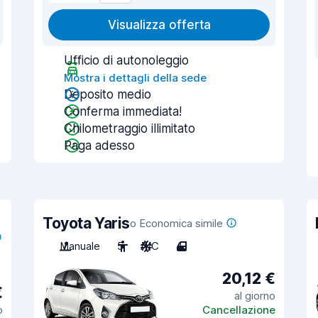
Visualizza offerta
Ufficio di autonoleggio
Mostra i dettagli della sede
Deposito medio
Conferma immediata!
Chilometraggio illimitato
Paga adesso
Toyota Yaris
o Economica simile
Manuale
5
A/C
4
20,12 €
€
al giorno
o
Cancellazione