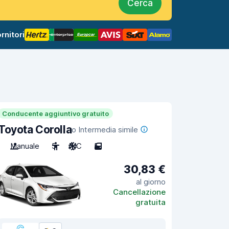
Cerca
rnitori
Conducente aggiuntivo gratuito
Toyota Corolla
o Intermedia simile
Manuale
5
A/C
5
30,83 €
al giorno
Cancellazione
gratuita