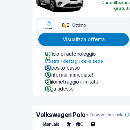
Cancellazion
gratuit
8,9
Ottimo
Visualizza offerta
Ufficio di autonoleggio
Mostra i dettagli della sede
Deposito basso
Conferma immediata!
Chilometraggio illimitato
Paga adesso
Volkswagen Polo
o Economica simile
Manuale
5
A/C
5