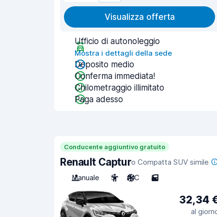
Visualizza offerta
Ufficio di autonoleggio
Mostra i dettagli della sede
Deposito medio
Conferma immediata!
Chilometraggio illimitato
Paga adesso
Conducente aggiuntivo gratuito
Renault Captur
o Compatta SUV simile
Manuale
5
A/C
5
32,34 
al giorn