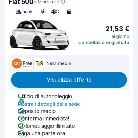
Fiat 500
o Mini simile
Manuale
5
A/C
5
21,53 €
al giorno
Cancellazione gratuita
7,9
Nella media
Visualizza offerta
Ufficio di autonoleggio
Mostra i dettagli della sede
Deposito medio
Conferma immediata!
Chilometraggio illimitato
Paga una parte ora