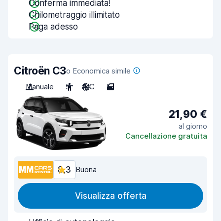
Conferma immediata!
Chilometraggio illimitato
Paga adesso
Citroën C3
o Economica simile
Manuale
5
A/C
5
21,90 €
al giorno
Cancellazione gratuita
8,3
Buona
Visualizza offerta