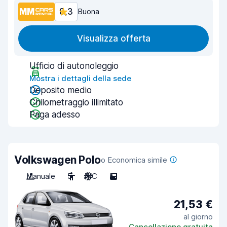
8,3
Buona
Visualizza offerta
Ufficio di autonoleggio
Mostra i dettagli della sede
Deposito medio
Chilometraggio illimitato
Paga adesso
Volkswagen Polo
o Economica simile
Manuale
5
A/C
5
21,53 €
al giorno
Cancellazione gratuita