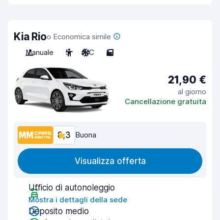
Kia Rio
o Economica simile
Manuale
5
A/C
5
21,90 €
al giorno
Cancellazione gratuita
8,3
Buona
Visualizza offerta
Ufficio di autonoleggio
Mostra i dettagli della sede
Deposito medio