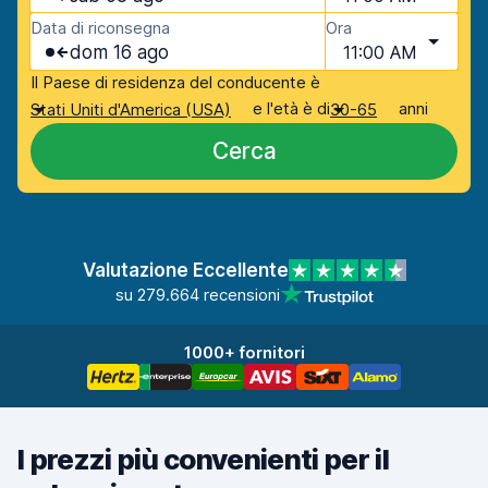
Data di riconsegna
Ora
dom 16 ago
11:00 AM
Il Paese di residenza del conducente è
e l'età è di
anni
Stati Uniti d'America (USA)
30-65
Cerca
Valutazione Eccellente
su 279.664 recensioni
1000+ fornitori
I prezzi più convenienti per il