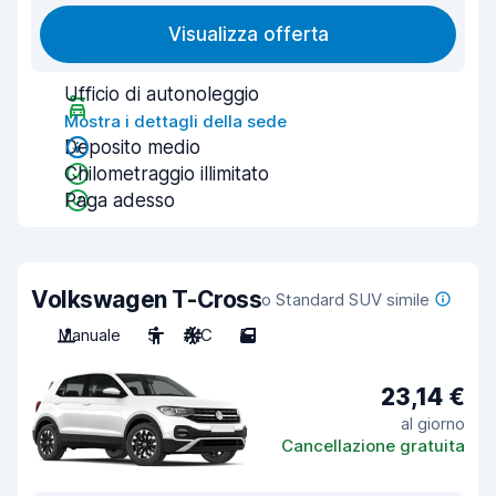
Visualizza offerta
Ufficio di autonoleggio
Mostra i dettagli della sede
Deposito medio
Chilometraggio illimitato
Paga adesso
Volkswagen T-Cross
o Standard SUV simile
Manuale
5
A/C
5
23,14 €
al giorno
Cancellazione gratuita