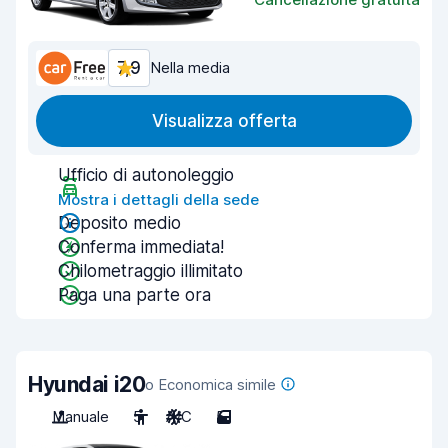
7,9
Nella media
Visualizza offerta
Ufficio di autonoleggio
Mostra i dettagli della sede
Deposito medio
Conferma immediata!
Chilometraggio illimitato
Paga una parte ora
Hyundai i20
o Economica simile
Manuale
5
A/C
5