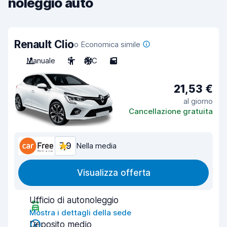
noleggio auto
Renault Clio
o Economica simile
Manuale
5
A/C
5
21,53 €
al giorno
Cancellazione gratuita
7,9
Nella media
Visualizza offerta
Ufficio di autonoleggio
Mostra i dettagli della sede
Deposito medio