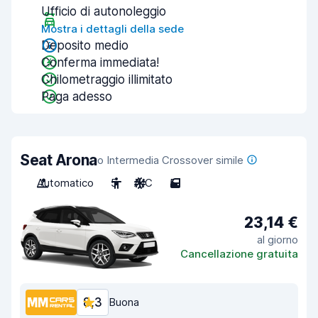
Ufficio di autonoleggio
Mostra i dettagli della sede
Deposito medio
Conferma immediata!
Chilometraggio illimitato
Paga adesso
Seat Arona
o Intermedia Crossover simile
Automatico
5
A/C
5
23,14 €
al giorno
Cancellazione gratuita
8,3
Buona