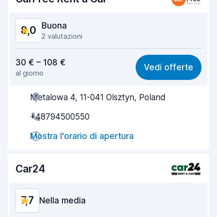
Condizioni dell'auto
8,4
Buona
8,0
2 valutazioni
Rapporto qualità-prezzo
7,6
30 € – 108 €
Vedi offerte
al giorno
Facile da trovare
8,2
Metalowa 4, 11-041 Olsztyn, Poland
Gentilezza degli agenti
7,5
+48794500550
Rapidità del ritiro
8,0
Mostra l'orario di apertura
Rapidità della riconsegna
8,2
Pulizia del veicolo
8,1
Car24
Condizioni dell'auto
8,2
7,7
Nella media