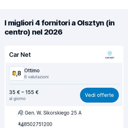
I migliori 4 fornitori a Olsztyn (in
centro) nel 2026
Car Net
Ottimo
8,8
6 valutazioni
Rapporto qualità-prezzo
8,7
35 € – 155 €
Vedi offerte
al giorno
Facile da trovare
8,3
Al. Gen. W. Sikorskiego 25 A
Gentilezza degli agenti
8,9
+48502751200
Rapidità del ritiro
8,5