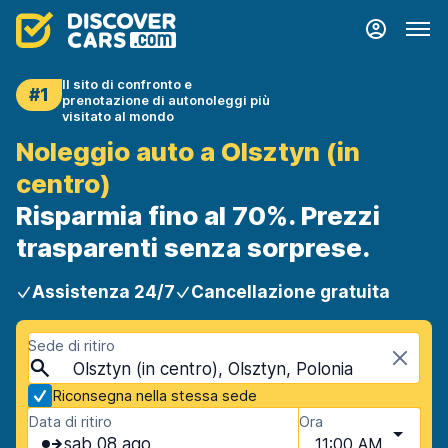
Il sito di confronto e
#1
prenotazione di autonoleggi più
visitato al mondo
Noleggio auto a Olsztyn (in
centro)
Risparmia fino al 70%. Prezzi
trasparenti senza sorprese.
Assistenza 24/7
Cancellazione gratuita
Sede di ritiro
Olsztyn (in centro), Olsztyn, Polonia
Riconsegna nella stessa sede
Data di ritiro
Ora
sab 08 ago
11:00 AM