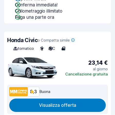
Conferma immediata!
Chilometraggio illimitato
Paga una parte ora
Honda Civic
o Compatta simile
Automatico
5
A/C
4
23,14 €
al giorno
Cancellazione gratuita
8,3
Buona
Visualizza offerta