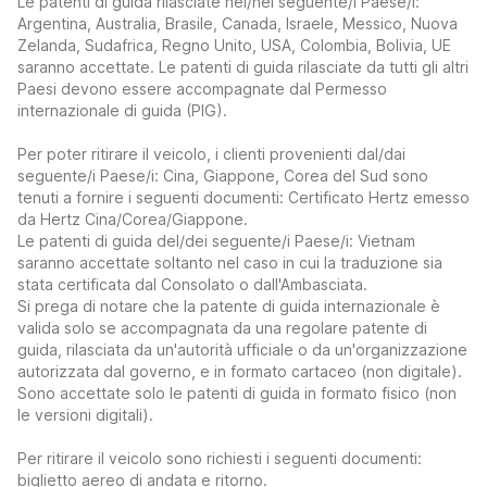
Le patenti di guida rilasciate nel/nei seguente/i Paese/i:
Argentina, Australia, Brasile, Canada, Israele, Messico, Nuova
Zelanda, Sudafrica, Regno Unito, USA, Colombia, Bolivia, UE
saranno accettate. Le patenti di guida rilasciate da tutti gli altri
Paesi devono essere accompagnate dal Permesso
internazionale di guida (PIG).
Per poter ritirare il veicolo, i clienti provenienti dal/dai
seguente/i Paese/i: Cina, Giappone, Corea del Sud sono
tenuti a fornire i seguenti documenti: Certificato Hertz emesso
da Hertz Cina/Corea/Giappone.
Le patenti di guida del/dei seguente/i Paese/i: Vietnam
saranno accettate soltanto nel caso in cui la traduzione sia
stata certificata dal Consolato o dall'Ambasciata.
Si prega di notare che la patente di guida internazionale è
valida solo se accompagnata da una regolare patente di
guida, rilasciata da un'autorità ufficiale o da un'organizzazione
autorizzata dal governo, e in formato cartaceo (non digitale).
Sono accettate solo le patenti di guida in formato fisico (non
le versioni digitali).
Per ritirare il veicolo sono richiesti i seguenti documenti:
biglietto aereo di andata e ritorno.