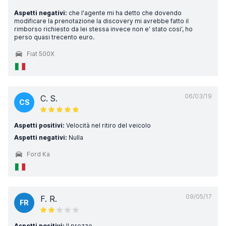
Aspetti negativi:
che l'agente mi ha detto che dovendo
modificare la prenotazione la discovery mi avrebbe fatto il
rimborso richiesto da lei stessa invece non e' stato cosi', ho
perso quasi trecento euro.
Fiat 500X
06/03/19
C. S.
CS
Aspetti positivi:
Velocità nel ritiro del veicolo
Aspetti negativi:
Nulla
Ford Ka
09/05/17
F. R.
FR
Aspetti positivi:
Il prezzo