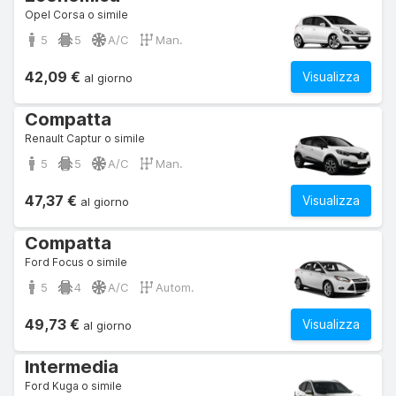
Opel Corsa o simile
5
5
A/C
Man.
42,09 €
Visualizza
al giorno
Compatta
Renault Captur o simile
5
5
A/C
Man.
47,37 €
Visualizza
al giorno
Compatta
Ford Focus o simile
5
4
A/C
Autom.
49,73 €
Visualizza
al giorno
Intermedia
Ford Kuga o simile