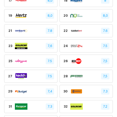
17
8,0
18
8
19
8,0
20
8,0
21
7.8
22
7.6
23
7,6
24
7.5
25
7.5
26
7,5
27
7.5
28
7,5
29
7,4
30
7.3
31
7.3
32
7.2