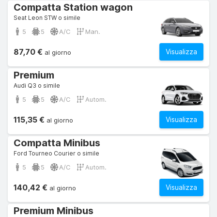
Compatta Station wagon
Seat Leon STW o simile
5
5
A/C
Man.
87,70 €
Visualizza
al giorno
Premium
Audi Q3 o simile
5
5
A/C
Autom.
115,35 €
Visualizza
al giorno
Compatta Minibus
Ford Tourneo Courier o simile
5
5
A/C
Autom.
140,42 €
Visualizza
al giorno
Premium Minibus