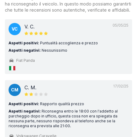
ha riconsegnato il veicolo. In questo modo possiamo garantirti
che tutte le recensioni sono autentiche, verificate e affidabili.
05/05/25
V. C.
VC
Aspetti positivi:
Puntualità accoglienza e prezzo
Aspetti negativi:
Nessunissimo
Fiat Panda
17/02/25
C. M.
CM
Aspetti positivi:
Rapporto qualità prezzo
Aspetti negativi:
Riconsegna entro le 18:00 con l'addetto al
parcheggio dopo in ufficio, questa cosa non era spiegata da
nessuna parte, nessuno rispondeva al telefono anche se la
riconsegna era prevista alle 21:00.
Volkswagen Caravelle