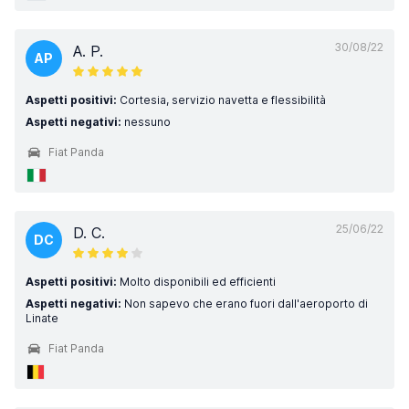
30/08/22
A. P.
AP
Aspetti positivi:
Cortesia, servizio navetta e flessibilità
Aspetti negativi:
nessuno
Fiat Panda
25/06/22
D. C.
DC
Aspetti positivi:
Molto disponibili ed efficienti
Aspetti negativi:
Non sapevo che erano fuori dall'aeroporto di
Linate
Fiat Panda