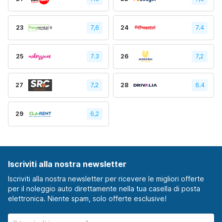
23
7,6
24
7.4
25
7.3
26
7,2
27
7,2
28
6.4
29
6,2
Iscriviti alla nostra newsletter
Iscriviti alla nostra newsletter per ricevere le migliori offerte
per il noleggio auto direttamente nella tua casella di posta
elettronica. Niente spam, solo offerte esclusive!