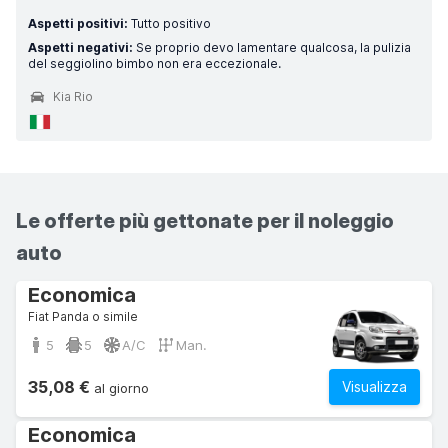
Aspetti positivi:
Tutto positivo
Aspetti negativi:
Se proprio devo lamentare qualcosa, la pulizia
del seggiolino bimbo non era eccezionale.
Kia Rio
Le offerte più gettonate per il noleggio
auto
Economica
Fiat Panda o simile
5
5
A/C
Man.
35,08 €
Visualizza
al giorno
Economica