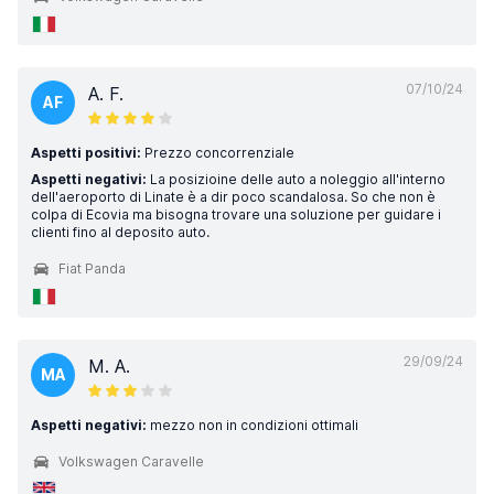
07/10/24
A. F.
AF
Aspetti positivi:
Prezzo concorrenziale
Aspetti negativi:
La posizioine delle auto a noleggio all'interno
dell'aeroporto di Linate è a dir poco scandalosa. So che non è
colpa di Ecovia ma bisogna trovare una soluzione per guidare i
clienti fino al deposito auto.
Fiat Panda
29/09/24
M. A.
MA
Aspetti negativi:
mezzo non in condizioni ottimali
Volkswagen Caravelle