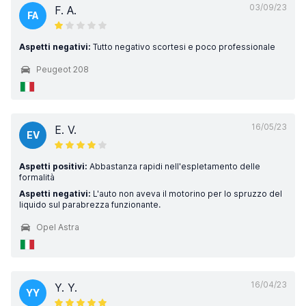
03/09/23
F. A.
FA
Aspetti negativi:
Tutto negativo scortesi e poco professionale
Peugeot 208
16/05/23
E. V.
EV
Aspetti positivi:
Abbastanza rapidi nell'espletamento delle
formalità
Aspetti negativi:
L'auto non aveva il motorino per lo spruzzo del
liquido sul parabrezza funzionante.
Opel Astra
16/04/23
Y. Y.
YY