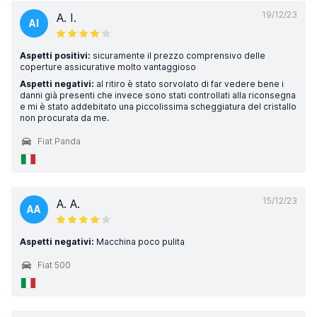
19/12/23
A. I.
AI
Aspetti positivi:
sicuramente il prezzo comprensivo delle
coperture assicurative molto vantaggioso
Aspetti negativi:
al ritiro è stato sorvolato di far vedere bene i
danni già presenti che invece sono stati controllati alla riconsegna
e mi è stato addebitato una piccolissima scheggiatura del cristallo
non procurata da me.
Fiat Panda
15/12/23
A. A.
AA
Aspetti negativi:
Macchina poco pulita
Fiat 500