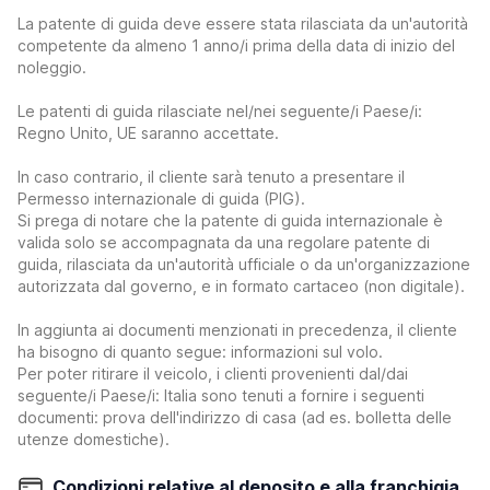
La patente di guida deve essere stata rilasciata da un'autorità
competente da almeno 1 anno/i prima della data di inizio del
noleggio.
Le patenti di guida rilasciate nel/nei seguente/i Paese/i:
Regno Unito, UE saranno accettate.
In caso contrario, il cliente sarà tenuto a presentare il
Permesso internazionale di guida (PIG).
Si prega di notare che la patente di guida internazionale è
valida solo se accompagnata da una regolare patente di
guida, rilasciata da un'autorità ufficiale o da un'organizzazione
autorizzata dal governo, e in formato cartaceo (non digitale).
In aggiunta ai documenti menzionati in precedenza, il cliente
ha bisogno di quanto segue: informazioni sul volo.
Per poter ritirare il veicolo, i clienti provenienti dal/dai
seguente/i Paese/i: Italia sono tenuti a fornire i seguenti
documenti: prova dell'indirizzo di casa (ad es. bolletta delle
utenze domestiche).
Condizioni relative al deposito e alla franchigia