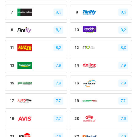
7
8,3
8
8,3
9
8,3
10
8,2
11
8,2
12
8,0
13
7.9
14
7,9
15
7,9
16
7,9
17
7.7
18
7,7
19
7,7
20
7.6
21
7.6
22
7,6