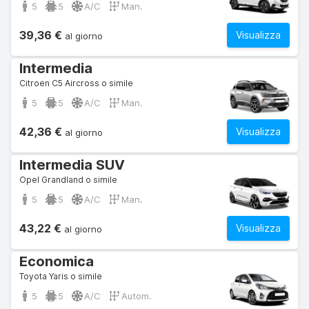
5
5
A/C
Man.
39,36 €
Visualizza
al giorno
Intermedia
Citroen C5 Aircross o simile
5
5
A/C
Man.
42,36 €
Visualizza
al giorno
Intermedia SUV
Opel Grandland o simile
5
5
A/C
Man.
43,22 €
Visualizza
al giorno
Economica
Toyota Yaris o simile
5
5
A/C
Autom.