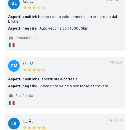
G. L.
GL
Aspetti positivi:
Hanno risolto velocemente l'errore creato dal
broker
Aspetti negativi:
Auto vecchia con 100000km
Renault Clio
14/07/20
G. M.
GM
Aspetti positivi:
Disponibilità e cortesia
Aspetti negativi:
Punto ritiro veicolo non facile da trovare
Fiat Panda
31/01/20
L. R.
LR