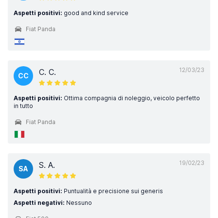
Aspetti positivi:
good and kind service
Fiat Panda
12/03/23
C. C.
CC
Aspetti positivi:
Ottima compagnia di noleggio, veicolo perfetto
in tutto
Fiat Panda
19/02/23
S. A.
SA
Aspetti positivi:
Puntualità e precisione sui generis
Aspetti negativi:
Nessuno