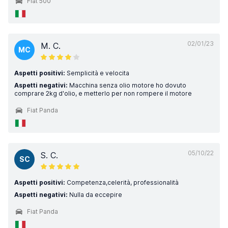
Fiat 500
02/01/23
M. C.
MC
Aspetti positivi:
Semplicità e velocita
Aspetti negativi:
Macchina senza olio motore ho dovuto
comprare 2kg d'olio, e metterlo per non rompere il motore
Fiat Panda
05/10/22
S. C.
SC
Aspetti positivi:
Competenza,celerità, professionalità
Aspetti negativi:
Nulla da eccepire
Fiat Panda