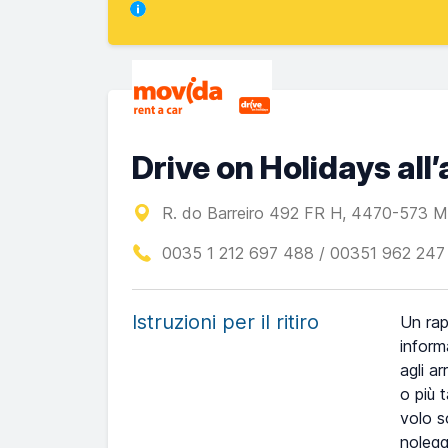
Drive on Holidays all
R. do Barreiro 492 FR H, 4470-573 Ma
0035 1 212 697 488 / 00351 962 247
Istruzioni per il ritiro
Un rap
inform
agli a
o più 
volo s
nolegg