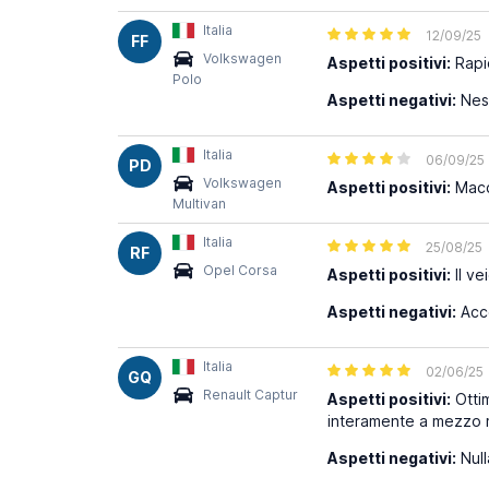
Italia
12/09/25
FF
Volkswagen
Aspetti positivi:
Rapid
Polo
Aspetti negativi:
Ness
Italia
06/09/25
PD
Volkswagen
Aspetti positivi:
Macch
Multivan
Italia
25/08/25
RF
Opel Corsa
Aspetti positivi:
Il ve
Aspetti negativi:
Acce
Italia
02/06/25
GQ
Renault Captur
Aspetti positivi:
Ottim
interamente a mezzo 
Aspetti negativi:
Null