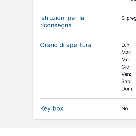
Istruzioni per la
Si preg
riconsegna
Orario di apertura
Lun
:
Mar
:
Mer
:
Gio
:
Ven
:
Sab
:
+
Dom
:
−
Key box
No
Leaflet
| ©
OpenStreetMap
contributors ©
CARTO