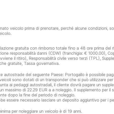
inato veicolo prima di prenotare, perché alcune condizioni, so
eicolo.
lazione gratuita con rimborso totale fino a 48 ore prima del rit
zione responsabilità danni (CDW)
(franchigia:
€ 1000.00
)
, Co
 avviene il ritiro), Responsabilità civile verso terzi (TPL), Su
che gratuite, Tassa governativa.
te autostrade del seguente Paese: Portogallo è possibile paga
i veicoli sono dotati di un transponder che si può utilizzare p
iunta ai pedaggi autostradali, il cliente dovrà pagare un supple
 un massimo di 22.29 EUR a a noleggio. Il supplemento per il s
iente dopo la fine del periodo di noleggio.
be essere necessario lasciare un deposito aggiuntivo per i p
minima per noleggiare un veicolo è di 19 anni.