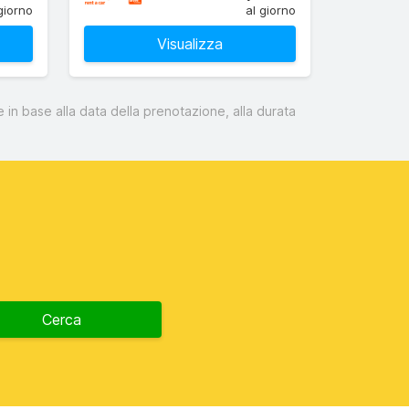
giorno
al giorno
Visualizza
 in base alla data della prenotazione, alla durata
Cerca