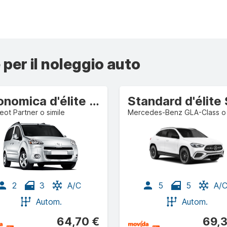
 per il noleggio auto
Economica d'élite Furgone commerciale/autocarro
ot Partner o simile
2
3
A/C
5
5
A/
Autom.
Autom.
64,70 €
69,3