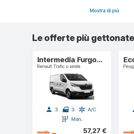
Mostra di più
Le offerte più gettonate
Intermedia Furgone commerciale/autocarro
Renault Trafic o simile
Peuge
3
3
A/C
Man.
57,27 €