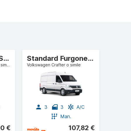
Standard d'élite SUV
Standard Furgone commerciale/autocarro
Mercedes-Benz GLA-Class o simile
Volkswagen Crafter o simile
C
3
3
A/C
Man.
0 €
107,82 €