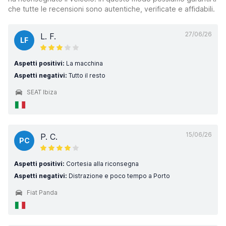
che tutte le recensioni sono autentiche, verificate e affidabili.
27/06/26
L. F.
LF
Aspetti positivi:
La macchina
Aspetti negativi:
Tutto il resto
SEAT Ibiza
15/06/26
P. C.
PC
Aspetti positivi:
Cortesia alla riconsegna
Aspetti negativi:
Distrazione e poco tempo a Porto
Fiat Panda