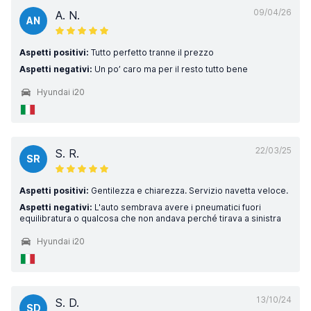
09/04/26
A. N.
AN
Aspetti positivi:
Tutto perfetto tranne il prezzo
Aspetti negativi:
Un po’ caro ma per il resto tutto bene
Hyundai i20
22/03/25
S. R.
SR
Aspetti positivi:
Gentilezza e chiarezza. Servizio navetta veloce.
Aspetti negativi:
L'auto sembrava avere i pneumatici fuori
equilibratura o qualcosa che non andava perché tirava a sinistra
Hyundai i20
13/10/24
S. D.
SD