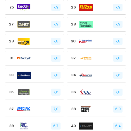
25
7,9
26
7,9
27
7,9
28
7,9
29
7,8
30
7,8
31
7,8
32
7,8
33
7,8
34
7,6
35
7,6
36
7,0
37
7,0
38
6,9
39
6,7
40
6,4