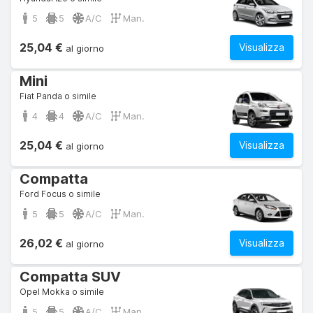
5
5
A/C
Man.
25,04 €
Visualizza
al giorno
Mini
Fiat Panda o simile
4
4
A/C
Man.
25,04 €
Visualizza
al giorno
Compatta
Ford Focus o simile
5
5
A/C
Man.
26,02 €
Visualizza
al giorno
Compatta SUV
Opel Mokka o simile
5
5
A/C
Man.