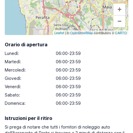
+
−
Leaflet
| ©
OpenStreetMap
contributors ©
CARTO
Orario di apertura
Lunedì
:
06:00-23:59
Martedì
:
06:00-23:59
Mercoledì
:
06:00-23:59
Giovedì
:
06:00-23:59
Venerdì
:
06:00-23:59
Sabato
:
06:00-23:59
Domenica
:
06:00-23:59
Istruzioni per il ritiro
Si prega di notare che tutti i fornitori di noleggio auto
dell'Aeroporto di Porto si trovano a 2 minuti di distanza con il