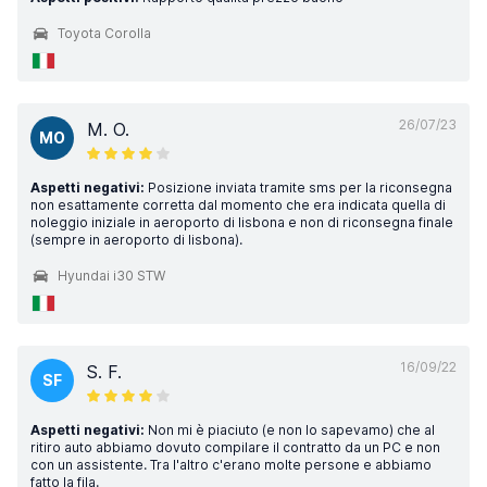
Toyota Corolla
26/07/23
M. O.
MO
Aspetti negativi:
Posizione inviata tramite sms per la riconsegna
non esattamente corretta dal momento che era indicata quella di
noleggio iniziale in aeroporto di lisbona e non di riconsegna finale
(sempre in aeroporto di lisbona).
Hyundai i30 STW
16/09/22
S. F.
SF
Aspetti negativi:
Non mi è piaciuto (e non lo sapevamo) che al
ritiro auto abbiamo dovuto compilare il contratto da un PC e non
con un assistente. Tra l'altro c'erano molte persone e abbiamo
fatto la fila.