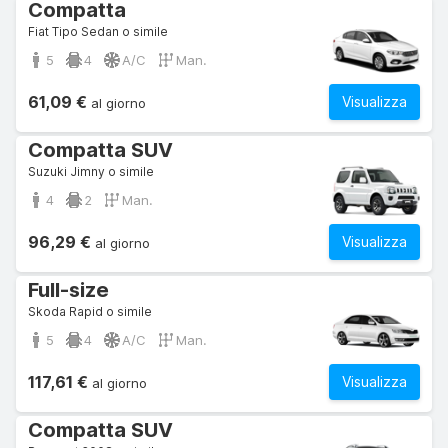
Compatta
Fiat Tipo Sedan o simile
5
4
A/C
Man.
61,09 €
Visualizza
al giorno
Compatta SUV
Suzuki Jimny o simile
4
2
Man.
96,29 €
Visualizza
al giorno
Full-size
Skoda Rapid o simile
5
4
A/C
Man.
117,61 €
Visualizza
al giorno
Compatta SUV