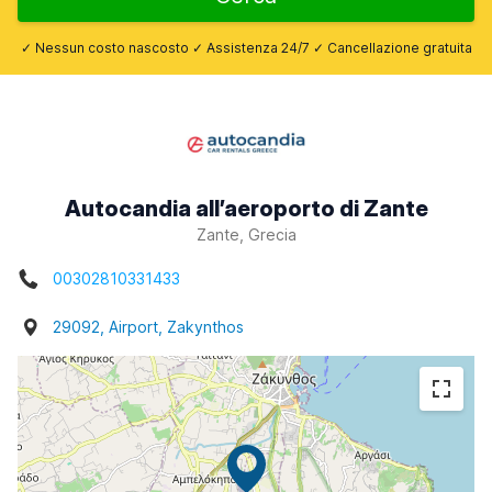
✓ Nessun costo nascosto ✓ Assistenza 24/7 ✓ Cancellazione gratuita
Autocandia all’aeroporto di Zante
Zante, Grecia
00302810331433
29092, Airport, Zakynthos