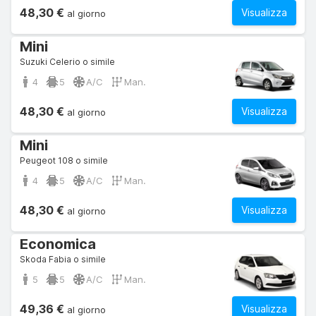
48,30 €
Visualizza
al giorno
Mini
Suzuki Celerio o simile
4
5
A/C
Man.
48,30 €
Visualizza
al giorno
Mini
Peugeot 108 o simile
4
5
A/C
Man.
48,30 €
Visualizza
al giorno
Economica
Skoda Fabia o simile
5
5
A/C
Man.
49,36 €
Visualizza
al giorno