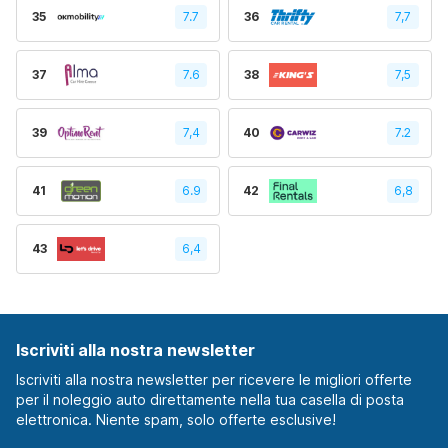
35
7.7
36
7,7
37
7.6
38
7,5
39
7,4
40
7.2
41
6.9
42
6,8
43
6,4
Iscriviti alla nostra newsletter
Iscriviti alla nostra newsletter per ricevere le migliori offerte
per il noleggio auto direttamente nella tua casella di posta
elettronica. Niente spam, solo offerte esclusive!