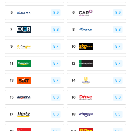
5
8.9
6
8.9
7
8.8
8
8,8
9
8,7
10
8,7
11
8,7
12
8,7
13
8,7
14
8,6
15
8,6
16
8,6
17
8,6
18
8.5