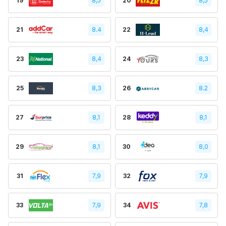
19
8,5
20
8,5
21
8.4
22
8,4
23
8,4
24
8,3
25
8,3
26
8.2
27
8,1
28
8,1
29
8,1
30
8,0
31
7,9
32
7,9
33
7,9
34
7,8