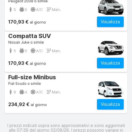
Peugeot 2008 o simile
5
5
A/C
Man.
170,93 €
Visualizza
al giorno
Compatta SUV
Nissan Juke o simile
5
5
A/C
Man.
170,93 €
Visualizza
al giorno
Full-size Minibus
Fiat Scudo o simile
9
4
A/C
Man.
234,92 €
Visualizza
al giorno
I prezzi indicati sopra sono approssimativi e sono aggiornati
alle 07:39 del giorno 02/08/26. I prezzi possono variare in