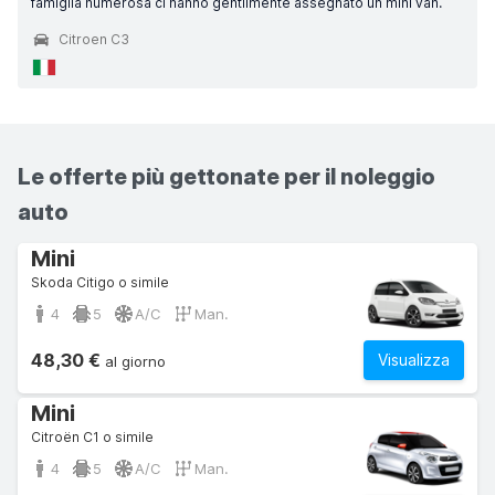
famiglia numerosa ci hanno gentilmente assegnato un mini van.
Citroen C3
Le offerte più gettonate per il noleggio
auto
Mini
Skoda Citigo o simile
4
5
A/C
Man.
48,30 €
Visualizza
al giorno
Mini
Citroën C1 o simile
4
5
A/C
Man.