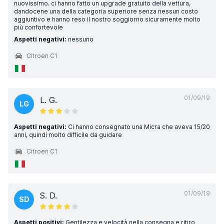
nuovissimo. ci hanno fatto un upgrade gratuito della vettura,
dandocene una della categoria superiore senza nessun costo
aggiuntivo e hanno reso il nostro soggiorno sicuramente molto
più confortevole
Aspetti negativi:
nessuno
Citroen C1
01/09/19
L. G.
LG
Aspetti negativi:
Ci hanno consegnato una Micra che aveva 15/20
anni, quindi molto difficile da guidare
Citroen C1
01/09/19
S. D.
SD
Aspetti positivi:
Gentilezza e velocità nella consegna e ritiro