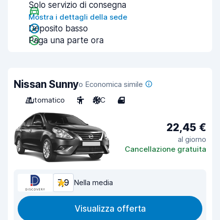
Solo servizio di consegna
Mostra i dettagli della sede
Deposito basso
Paga una parte ora
Nissan Sunny
o Economica simile
Automatico
5
A/C
4
22,45 €
al giorno
Cancellazione gratuita
7,9
Nella media
Visualizza offerta