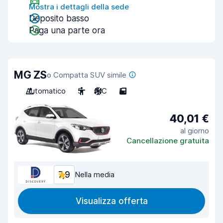
Mostra i dettagli della sede
Deposito basso
Paga una parte ora
MG ZS
o Compatta SUV simile
Automatico
5
A/C
5
40,01 €
al giorno
Cancellazione gratuita
7,9
Nella media
Visualizza offerta