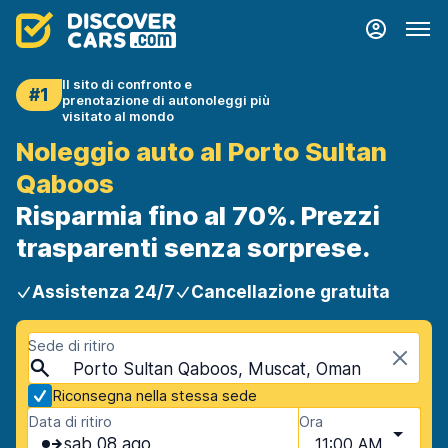
Il sito di confronto e
#1
prenotazione di autonoleggi più
visitato al mondo
Noleggio auto al Porto Sultan
Qaboos
Risparmia fino al 70%. Prezzi
trasparenti senza sorprese.
Assistenza 24/7
Cancellazione gratuita
Sede di ritiro
Porto Sultan Qaboos, Muscat, Oman
Riconsegna nella stessa sede
Data di ritiro
Ora
sab 08 ago
11:00 AM