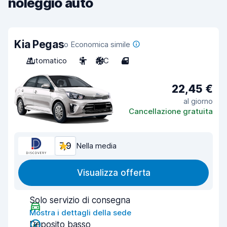
noleggio auto
Kia Pegas
o Economica simile
Automatico
5
A/C
4
22,45 €
al giorno
Cancellazione gratuita
7,9
Nella media
Visualizza offerta
Solo servizio di consegna
Mostra i dettagli della sede
Deposito basso