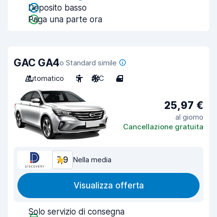
Deposito basso
Paga una parte ora
GAC GA4
o Standard simile
Automatico
5
A/C
4
25,97 €
al giorno
Cancellazione gratuita
7,9
Nella media
Visualizza offerta
Solo servizio di consegna