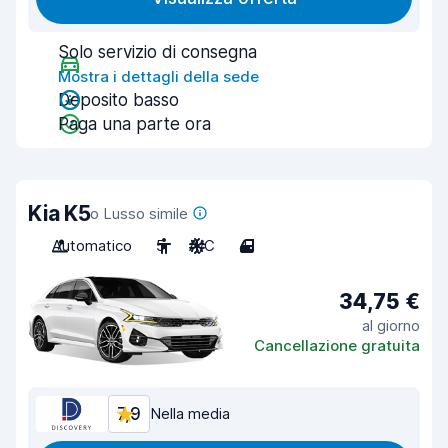
Solo servizio di consegna
Mostra i dettagli della sede
Deposito basso
Paga una parte ora
Kia K5
o Lusso simile
Automatico
5
A/C
4
34,75 €
al giorno
Cancellazione gratuita
7,9
Nella media