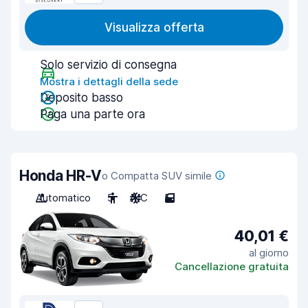
Visualizza offerta
Solo servizio di consegna
Mostra i dettagli della sede
Deposito basso
Paga una parte ora
Honda HR-V
o Compatta SUV simile
Automatico
5
A/C
5
40,01 €
al giorno
Cancellazione gratuita