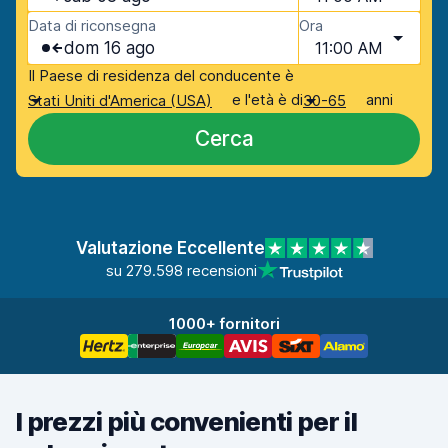
Data di riconsegna
Ora
dom 16 ago
11:00 AM
Il Paese di residenza del conducente è
e l'età è di
anni
Stati Uniti d'America (USA)
30-65
Cerca
Valutazione Eccellente
su 279.598 recensioni
1000+ fornitori
I prezzi più convenienti per il