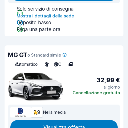
Solo servizio di consegna
Mostra i dettagli della sede
Deposito basso
Paga una parte ora
MG GT
o Standard simile
Automatico
5
A/C
4
32,99 €
al giorno
Cancellazione gratuita
7,9
Nella media
Visualizza offerta