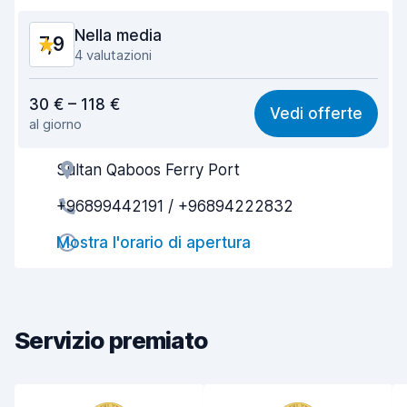
Nella media
7,9
4 valutazioni
Rapporto qualità-prezzo
7,4
30 € – 118 €
Vedi offerte
al giorno
Facile da trovare
8,0
Sultan Qaboos Ferry Port
Gentilezza degli agenti
8,0
+96899442191 / +96894222832
Rapidità del ritiro
7,6
Mostra l'orario di apertura
Rapidità della riconsegna
8,3
Pulizia del veicolo
8,0
Condizioni dell'auto
7,7
Servizio premiato