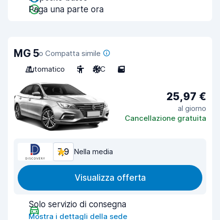
Paga una parte ora
MG 5
o Compatta simile
Automatico
5
A/C
5
25,97 €
al giorno
Cancellazione gratuita
7,9
Nella media
Visualizza offerta
Solo servizio di consegna
Mostra i dettagli della sede