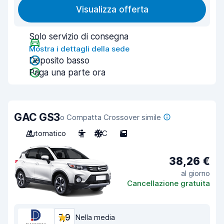
Visualizza offerta
Solo servizio di consegna
Mostra i dettagli della sede
Deposito basso
Paga una parte ora
GAC GS3
o Compatta Crossover simile
Automatico
5
A/C
5
38,26 €
al giorno
Cancellazione gratuita
7,9
Nella media