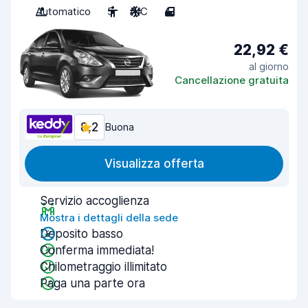
Automatico
5
A/C
4
22,92 €
al giorno
Cancellazione gratuita
8,2
Buona
Visualizza offerta
Servizio accoglienza
Mostra i dettagli della sede
Deposito basso
Conferma immediata!
Chilometraggio illimitato
Paga una parte ora