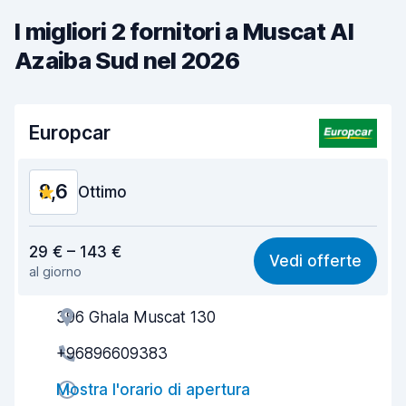
I migliori 2 fornitori a Muscat Al
Azaiba Sud nel 2026
Europcar
8,6
Ottimo
Rapporto qualità-prezzo
8,6
29 € – 143 €
Vedi offerte
al giorno
Facile da trovare
8,2
396 Ghala Muscat 130
Gentilezza degli agenti
8,8
+96896609383
Rapidità del ritiro
8,0
Mostra l'orario di apertura
Rapidità della riconsegna
8,2