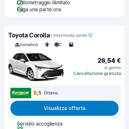
Chilometraggio illimitato
Paga una parte ora
Toyota Corolla
o Intermedia simile
Automatico
5
A/C
5
26,54 €
al giorno
Cancellazione gratuita
8,5
Ottimo
Visualizza offerta
Servizio accoglienza