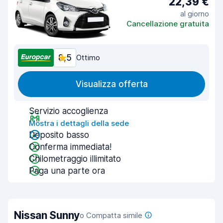
22,39 €
al giorno
Cancellazione gratuita
8,5
Ottimo
Visualizza offerta
Servizio accoglienza
Mostra i dettagli della sede
Deposito basso
Conferma immediata!
Chilometraggio illimitato
Paga una parte ora
Nissan Sunny
o Compatta simile