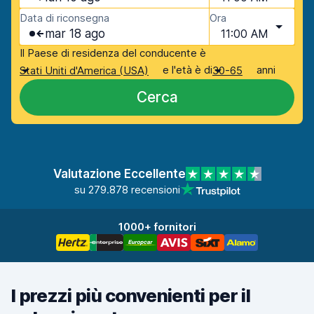
Data di riconsegna
Ora
mar 18 ago
11:00 AM
Il Paese di residenza del conducente è
e l'età è di
anni
Stati Uniti d'America (USA)
30-65
Cerca
Valutazione Eccellente
su 279.878 recensioni
1000+ fornitori
I prezzi più convenienti per il