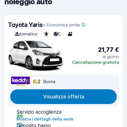
noleggio auto
Toyota Yaris
o Economica simile
Automatico
5
A/C
4
21,77 €
al giorno
Cancellazione gratuita
8,2
Buona
Visualizza offerta
Servizio accoglienza
Mostra i dettagli della sede
Deposito basso