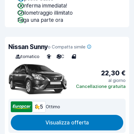
Conferma immediata!
Chilometraggio illimitato
Paga una parte ora
Nissan Sunny
o Compatta simile
Automatico
5
A/C
4
22,30 €
al giorno
Cancellazione gratuita
8,5
Ottimo
Visualizza offerta