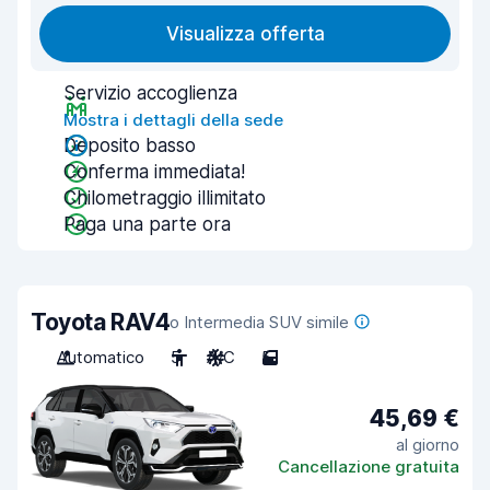
Visualizza offerta
Servizio accoglienza
Mostra i dettagli della sede
Deposito basso
Conferma immediata!
Chilometraggio illimitato
Paga una parte ora
Toyota RAV4
o Intermedia SUV simile
Automatico
5
A/C
5
45,69 €
al giorno
Cancellazione gratuita