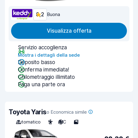
8,2
Buona
Visualizza offerta
Servizio accoglienza
Mostra i dettagli della sede
Deposito basso
Conferma immediata!
Chilometraggio illimitato
Paga una parte ora
Toyota Yaris
o Economica simile
Automatico
5
A/C
5