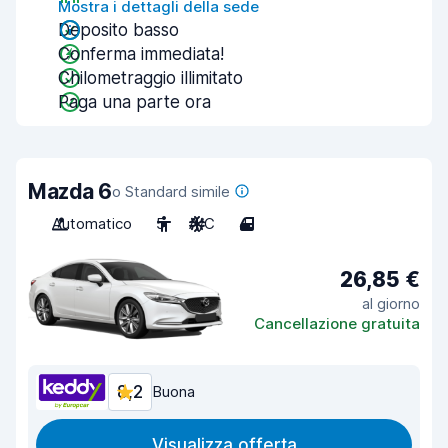
Mostra i dettagli della sede
Deposito basso
Conferma immediata!
Chilometraggio illimitato
Paga una parte ora
Mazda 6
o Standard simile
Automatico
5
A/C
4
26,85 €
al giorno
Cancellazione gratuita
8,2
Buona
Visualizza offerta