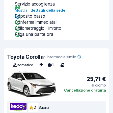
Servizio accoglienza
Mostra i dettagli della sede
Deposito basso
Conferma immediata!
Chilometraggio illimitato
Paga una parte ora
Toyota Corolla
o Intermedia simile
Automatico
5
A/C
4
25,71 €
al giorno
Cancellazione gratuita
8,2
Buona