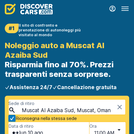
Il sito di confronto e
#1
prenotazione di autonoleggi più
visitato al mondo
Noleggio auto a Muscat Al
Azaiba Sud
Risparmia fino al 70%. Prezzi
trasparenti senza sorprese.
Assistenza 24/7
Cancellazione gratuita
Sede di ritiro
Muscat Al Azaiba Sud, Muscat, Oman
Riconsegna nella stessa sede
Data di ritiro
Ora
lun 10 ago
11:00 AM