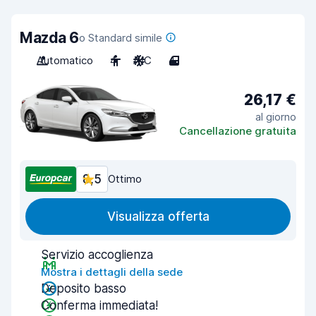
Mazda 6
o Standard simile
Automatico
4
A/C
4
26,17 €
al giorno
Cancellazione gratuita
8,5
Ottimo
Visualizza offerta
Servizio accoglienza
Mostra i dettagli della sede
Deposito basso
Conferma immediata!