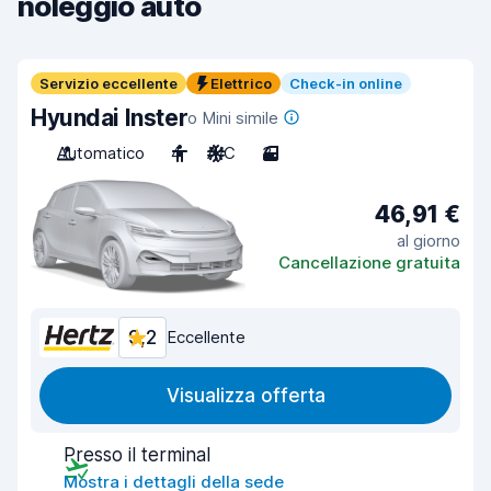
noleggio auto
Servizio eccellente
Elettrico
Check-in online
Hyundai Inster
o Mini simile
Automatico
4
A/C
3
46,91 €
al giorno
Cancellazione gratuita
9,2
Eccellente
Visualizza offerta
Presso il terminal
Mostra i dettagli della sede