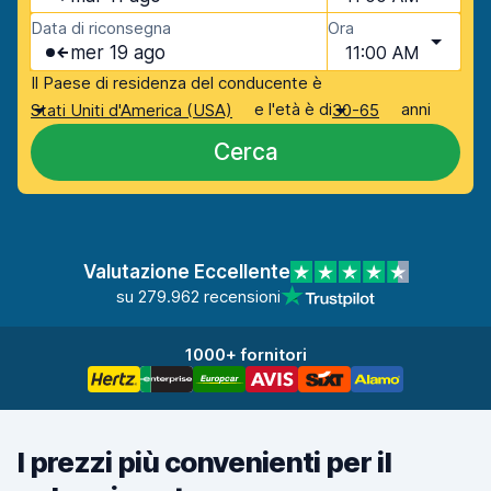
Data di riconsegna
Ora
mer 19 ago
11:00 AM
Il Paese di residenza del conducente è
e l'età è di
anni
Stati Uniti d'America (USA)
30-65
Cerca
Valutazione Eccellente
su 279.962 recensioni
1000+ fornitori
I prezzi più convenienti per il