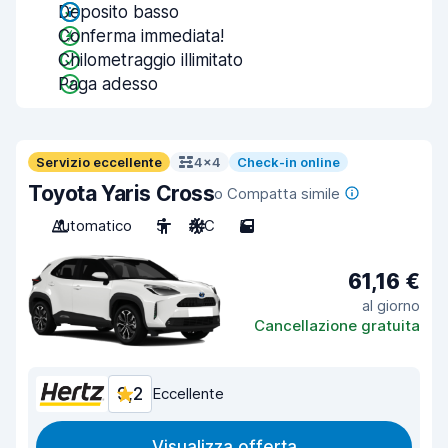
Deposito basso
Conferma immediata!
Chilometraggio illimitato
Paga adesso
Servizio eccellente
4x4
Check-in online
Toyota Yaris Cross
o Compatta simile
Automatico
5
A/C
5
61,16 €
al giorno
Cancellazione gratuita
9,2
Eccellente
Visualizza offerta