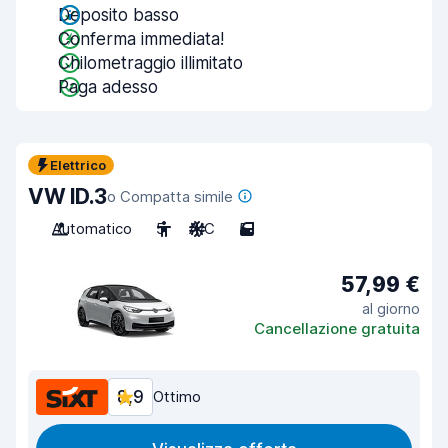
Deposito basso
Conferma immediata!
Chilometraggio illimitato
Paga adesso
Elettrico
VW ID.3
o Compatta simile
Automatico
5
A/C
5
57,99 €
al giorno
Cancellazione gratuita
8,9
Ottimo