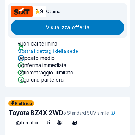
8,9
Ottimo
Visualizza offerta
Fuori dal terminal
Mostra i dettagli della sede
Deposito medio
Conferma immediata!
Chilometraggio illimitato
Paga una parte ora
Elettrico
Toyota BZ4X 2WD
o Standard SUV simile
Automatico
5
A/C
4