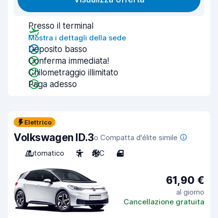
Presso il terminal
Mostra i dettagli della sede
Deposito basso
Conferma immediata!
Chilometraggio illimitato
Paga adesso
Elettrico
Volkswagen ID.3
o Compatta d'élite simile
Automatico
5
A/C
4
61,90 €
al giorno
Cancellazione gratuita