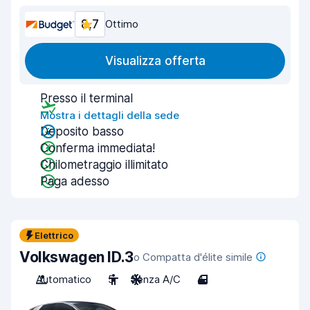
8,7
Ottimo
Visualizza offerta
Presso il terminal
Mostra i dettagli della sede
Deposito basso
Conferma immediata!
Chilometraggio illimitato
Paga adesso
Elettrico
Volkswagen ID.3
o Compatta d'élite simile
Automatico
5
Senza A/C
4