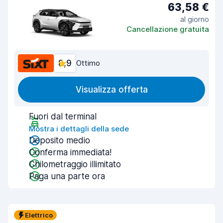
63,58 €
al giorno
Cancellazione gratuita
8,9
Ottimo
Visualizza offerta
Fuori dal terminal
Mostra i dettagli della sede
Deposito medio
Conferma immediata!
Chilometraggio illimitato
Paga una parte ora
Elettrico