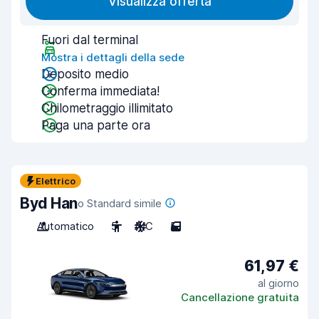
Visualizza offerta
Fuori dal terminal
Mostra i dettagli della sede
Deposito medio
Conferma immediata!
Chilometraggio illimitato
Paga una parte ora
Elettrico
Byd Han
o Standard simile
Automatico
5
A/C
5
61,97 €
al giorno
Cancellazione gratuita