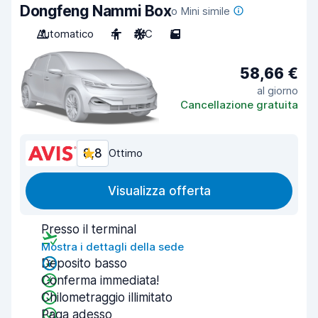
Dongfeng Nammi Box
o Mini simile
Automatico
4
A/C
5
58,66 €
al giorno
Cancellazione gratuita
8,8
Ottimo
Visualizza offerta
Presso il terminal
Mostra i dettagli della sede
Deposito basso
Conferma immediata!
Chilometraggio illimitato
Paga adesso