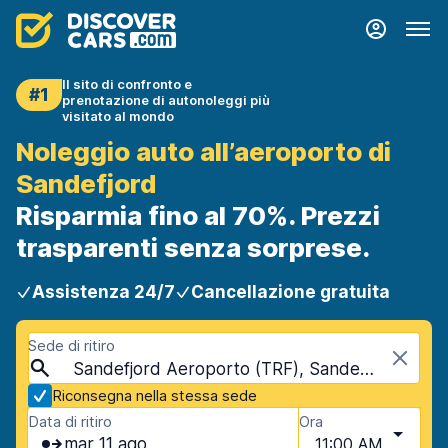
Il sito di confronto e
#1
prenotazione di autonoleggi più
visitato al mondo
Noleggio auto all’aeroporto di
Sandefjord
Risparmia fino al 70%. Prezzi
trasparenti senza sorprese.
Assistenza 24/7
Cancellazione gratuita
Sede di ritiro
Sandefjord Aeroporto (TRF), Sandefjord, Norvegia
Riconsegna nella stessa sede
Data di ritiro
Ora
mar 11 ago
11:00 AM