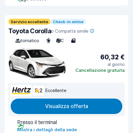
Servizio eccellente
Check-in online
Toyota Corolla
o Compatta simile
Automatico
5
A/C
4
60,32 €
al giorno
Cancellazione gratuita
9,2
Eccellente
Visualizza offerta
Presso il terminal
Mostra i dettagli della sede