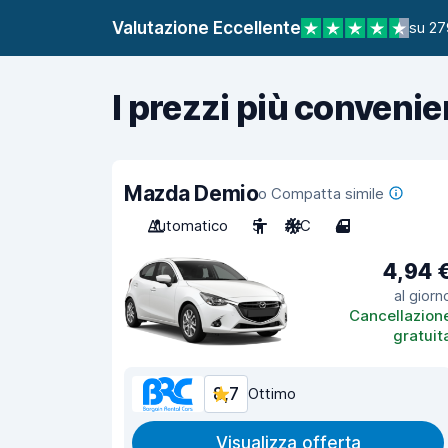
Valutazione Eccellente
su 27
I prezzi più convenie
Mazda Demio
o Compatta simile
Automatico
5
A/C
4
4,94 
al giorn
Cancellazion
gratuit
8,7
Ottimo
Visualizza offerta