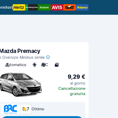
rnitori
Mazda Premacy
o Oversize Minibus simile
Automatico
6
A/C
4
9,29 €
al giorno
Cancellazione
gratuita
8,7
Ottimo