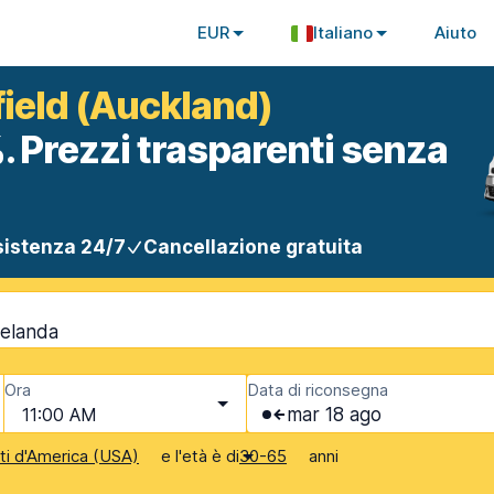
EUR
Italiano
Aiuto
field (Auckland)
. Prezzi trasparenti senza
istenza 24/7
Cancellazione gratuita
Zelanda
Ora
Data di riconsegna
11:00 AM
mar 18 ago
e l'età è di
anni
iti d'America (USA)
30-65