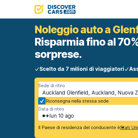
Noleggio auto a Glen
Risparmia fino al 70%
sorprese.
Scelto da 7 milioni di viaggiatori
Ass
Sede di ritiro
Auckland Glenfield, Auckland, Nuova 
Riconsegna nella stessa sede
Data di ritiro
lun 10 ago
Il Paese di residenza del conducente è
Stati Un