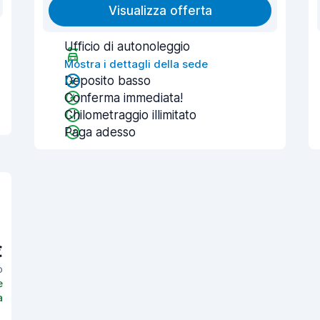
Visualizza offerta
Ufficio di autonoleggio
Mostra i dettagli della sede
Deposito basso
Conferma immediata!
Chilometraggio illimitato
Paga adesso
€
o
e
a