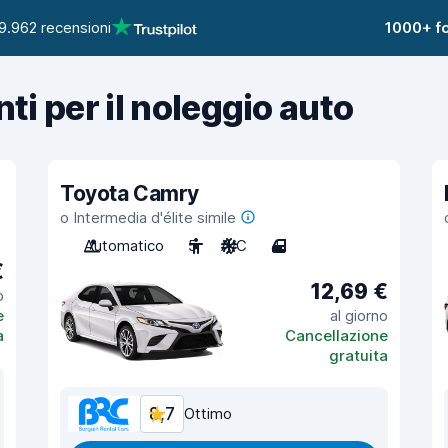
9.962 recensioni
1000+ fo
nti per il noleggio auto
Toyota Camry
o Intermedia d'élite simile
Automatico
5
A/C
4
€
12,69 €
o
e
al giorno
a
Cancellazione
gratuita
8,7
Ottimo