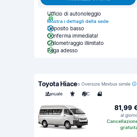
Ufficio di autonoleggio
Mostra i dettagli della sede
Deposito basso
Conferma immediata!
Chilometraggio illimitato
Paga adesso
Toyota Hiace
o Oversize Minibus simile
Manuale
12
A/C
4
81,99 
al giorn
Cancellazion
gratuit