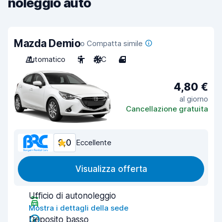
noleggio auto
Mazda Demio
o Compatta simile
Automatico
5
A/C
4
4,80 €
al giorno
Cancellazione gratuita
9,0
Eccellente
Visualizza offerta
Ufficio di autonoleggio
Mostra i dettagli della sede
Deposito basso