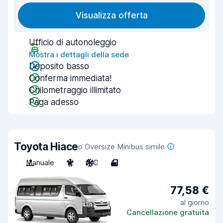
Visualizza offerta
Ufficio di autonoleggio
Mostra i dettagli della sede
Deposito basso
Conferma immediata!
Chilometraggio illimitato
Paga adesso
Toyota Hiace
o Oversize Minibus simile
Manuale
12
A/C
4
77,58 €
al giorno
Cancellazione gratuita