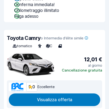
Conferma immediata!
Chilometraggio illimitato
Paga adesso
Toyota Camry
o Intermedia d'élite simile
Automatico
5
A/C
4
12,01 €
al giorno
Cancellazione gratuita
9,0
Eccellente
Visualizza offerta