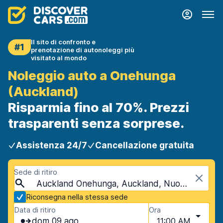
Il sito di confronto e
#1
prenotazione di autonoleggi più
visitato al mondo
Noleggio auto a Onehunga
(Auckland)
Risparmia fino al 70%. Prezzi
trasparenti senza sorprese.
Assistenza 24/7
Cancellazione gratuita
Sede di ritiro
Auckland Onehunga, Auckland, Nuova Zelanda
Riconsegna nella stessa sede
Data di ritiro
Ora
dom 09 ago
11:00 AM