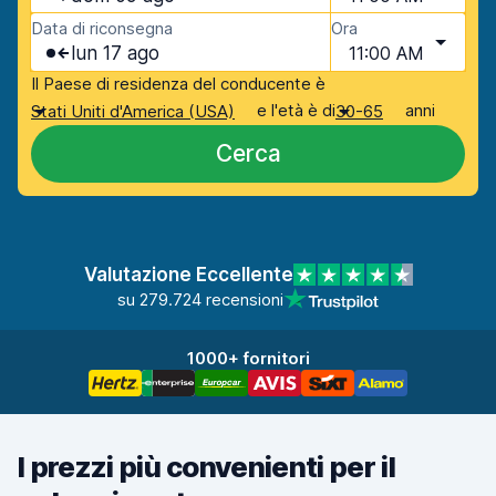
Data di riconsegna
Ora
lun 17 ago
11:00 AM
Il Paese di residenza del conducente è
e l'età è di
anni
Stati Uniti d'America (USA)
30-65
Cerca
Valutazione Eccellente
su 279.724 recensioni
1000+ fornitori
I prezzi più convenienti per il