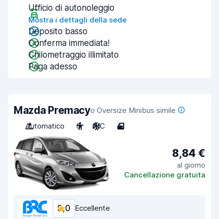
Ufficio di autonoleggio
Mostra i dettagli della sede
Deposito basso
Conferma immediata!
Chilometraggio illimitato
Paga adesso
Mazda Premacy
o Oversize Minibus simile
Automatico
6
A/C
4
8,84 €
al giorno
Cancellazione gratuita
9,0
Eccellente