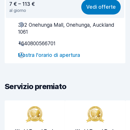
7 € – 113 €
Vedi offerte
al giorno
Facile da trovare
9,3
302 Onehunga Mall, Onehunga, Auckland
Gentilezza degli agenti
9,1
1061
Rapidità del ritiro
9,6
+640800566701
Rapidità della riconsegna
9,7
Mostra l'orario di apertura
Pulizia del veicolo
8,8
Condizioni dell'auto
7,8
Servizio premiato