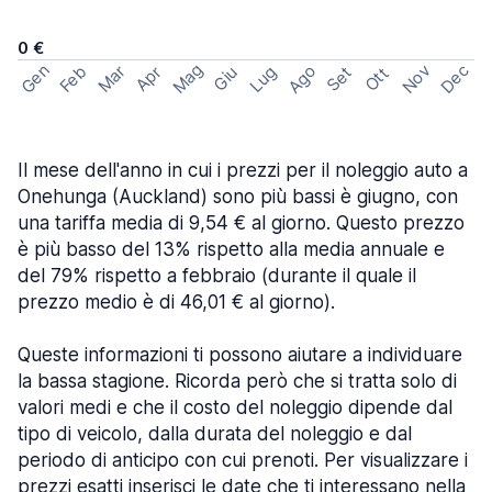
0 €
Mag
Gen
Ago
Nov
Dec
Feb
Mar
Lug
Apr
Set
Giu
Ott
Il mese dell'anno in cui i prezzi per il noleggio auto a
Onehunga (Auckland) sono più bassi è giugno, con
una tariffa media di 9,54 € al giorno. Questo prezzo
è più basso del 13% rispetto alla media annuale e
del 79% rispetto a febbraio (durante il quale il
prezzo medio è di 46,01 € al giorno).
Queste informazioni ti possono aiutare a individuare
la bassa stagione. Ricorda però che si tratta solo di
valori medi e che il costo del noleggio dipende dal
tipo di veicolo, dalla durata del noleggio e dal
periodo di anticipo con cui prenoti. Per visualizzare i
prezzi esatti inserisci le date che ti interessano nella