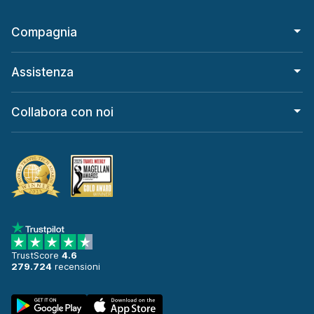
Compagnia
Assistenza
Collabora con noi
TrustScore
4.6
279.724
recensioni