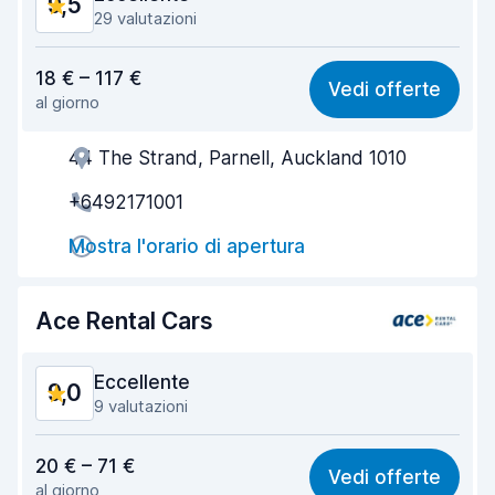
9,5
29 valutazioni
Rapporto qualità-prezzo
9,7
18 € – 117 €
Vedi offerte
al giorno
Facile da trovare
9,3
44 The Strand, Parnell, Auckland 1010
Gentilezza degli agenti
9,6
+6492171001
Rapidità del ritiro
9,7
Mostra l'orario di apertura
Rapidità della riconsegna
9,2
Pulizia del veicolo
9,6
Ace Rental Cars
Condizioni dell'auto
9,5
Eccellente
9,0
9 valutazioni
Rapporto qualità-prezzo
8,9
20 € – 71 €
Vedi offerte
al giorno