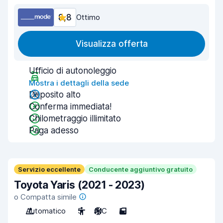
8,8
Ottimo
Visualizza offerta
Ufficio di autonoleggio
Mostra i dettagli della sede
Deposito alto
Conferma immediata!
Chilometraggio illimitato
Paga adesso
Servizio eccellente
Conducente aggiuntivo gratuito
Toyota Yaris (2021 - 2023)
o Compatta simile
Automatico
5
A/C
5