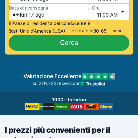
Data di riconsegna
Ora
lun 17 ago
11:00 AM
Il Paese di residenza del conducente è
e l'età è di
anni
Stati Uniti d'America (USA)
30-65
Cerca
Valutazione Eccellente
su 279.724 recensioni
1000+ fornitori
I prezzi più convenienti per il