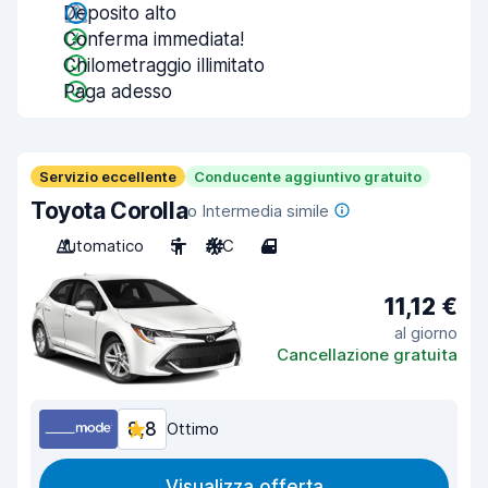
Deposito alto
Conferma immediata!
Chilometraggio illimitato
Paga adesso
Servizio eccellente
Conducente aggiuntivo gratuito
Toyota Corolla
o Intermedia simile
Automatico
5
A/C
4
11,12 €
al giorno
Cancellazione gratuita
8,8
Ottimo
Visualizza offerta