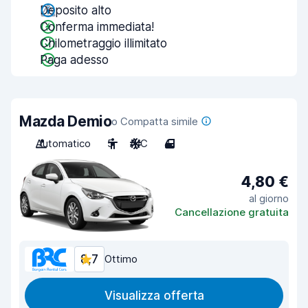
Deposito alto
Conferma immediata!
Chilometraggio illimitato
Paga adesso
Mazda Demio
o Compatta simile
Automatico
5
A/C
4
4,80 €
al giorno
Cancellazione gratuita
8,7
Ottimo
Visualizza offerta