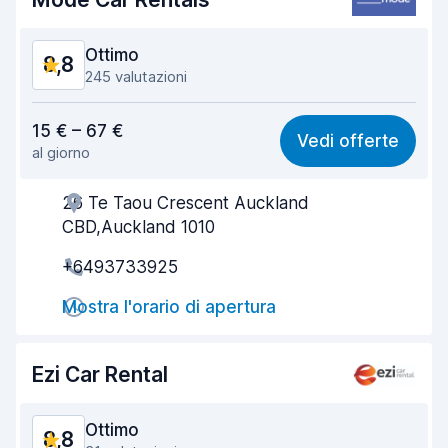
Condizioni dell'auto
9,3
Ottimo
8,8
245 valutazioni
Rapporto qualità-prezzo
8,8
15 € – 67 €
Vedi offerte
al giorno
Facile da trovare
8,3
26 Te Taou Crescent Auckland
Gentilezza degli agenti
9,0
CBD,Auckland 1010
Rapidità del ritiro
8,3
+6493733925
Rapidità della riconsegna
9,3
Mostra l'orario di apertura
Pulizia del veicolo
9,2
Ezi Car Rental
Condizioni dell'auto
8,8
Ottimo
8,8