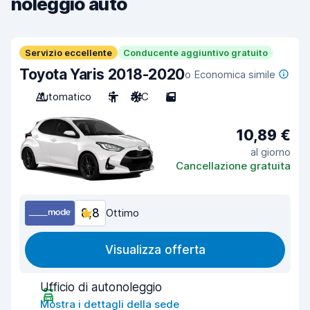
noleggio auto
Servizio eccellente
Conducente aggiuntivo gratuito
Toyota Yaris 2018-2020
o Economica simile
Automatico
5
A/C
5
10,89 €
al giorno
Cancellazione gratuita
8,8
Ottimo
Visualizza offerta
Ufficio di autonoleggio
Mostra i dettagli della sede