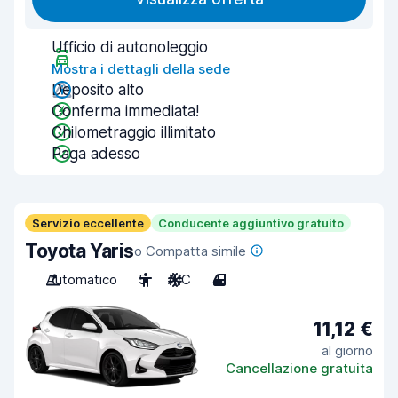
Ufficio di autonoleggio
Mostra i dettagli della sede
Deposito alto
Conferma immediata!
Chilometraggio illimitato
Paga adesso
Servizio eccellente
Conducente aggiuntivo gratuito
Toyota Yaris
o Compatta simile
Automatico
5
A/C
4
11,12 €
al giorno
Cancellazione gratuita