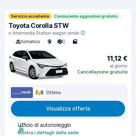
Servizio eccellente
Conducente aggiuntivo gratuito
Toyota Corolla STW
o Intermedia Station wagon simile
Automatico
5
A/C
5
11,12 €
al giorno
Cancellazione gratuita
8,8
Ottimo
Visualizza offerta
Ufficio di autonoleggio
Mostra i dettagli della sede