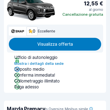
12,55 €
al giorno
Cancellazione gratuita
9,0
Eccellente
Visualizza offerta
Ufficio di autonoleggio
Mostra i dettagli della sede
Deposito medio
Conferma immediata!
Chilometraggio illimitato
Paga adesso
Mazda Premacy
o Oversize Minibus simile