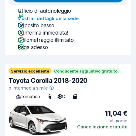
Ufficio di autonoleggio
Mostra i dettagli della sede
Deposito basso
Conferma immediata!
Chilometraggio illimitato
Paga adesso
Servizio eccellente
Conducente aggiuntivo gratuito
Toyota Corolla 2018-2020
o Intermedia simile
Automatico
5
A/C
5
11,04 €
al giorno
Cancellazione gratuita