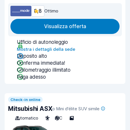
8,8
Ottimo
Visualizza offerta
Ufficio di autonoleggio
Mostra i dettagli della sede
Deposito alto
Conferma immediata!
Chilometraggio illimitato
Paga adesso
Check-in online
Mitsubishi ASX
o Mini d'élite SUV simile
Automatico
5
A/C
5