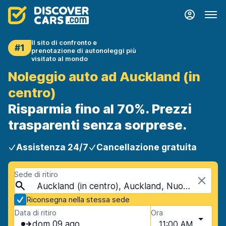
Il sito di confronto e
#1
prenotazione di autonoleggi più
visitato al mondo
Noleggio auto ad Auckland (in
centro)
Risparmia fino al 70%. Prezzi
trasparenti senza sorprese.
Assistenza 24/7
Cancellazione gratuita
Sede di ritiro
Auckland (in centro), Auckland, Nuova Zelanda
Riconsegna nella stessa sede
Data di ritiro
Ora
dom 09 ago
11:00 AM