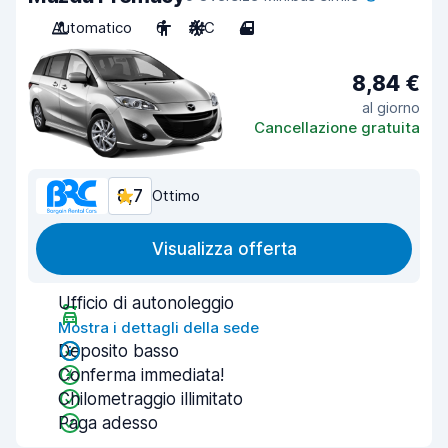
Automatico
6
A/C
4
8,84 €
al giorno
Cancellazione gratuita
8,7
Ottimo
Visualizza offerta
Ufficio di autonoleggio
Mostra i dettagli della sede
Deposito basso
Conferma immediata!
Chilometraggio illimitato
Paga adesso