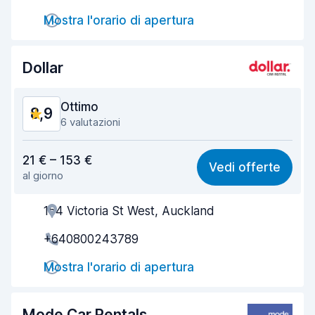
Mostra l'orario di apertura
Rapidità della riconsegna
9,4
Pulizia del veicolo
9,2
Dollar
Condizioni dell'auto
8,7
Ottimo
8,9
6 valutazioni
Rapporto qualità-prezzo
8,9
21 € – 153 €
Vedi offerte
al giorno
Facile da trovare
8,5
154 Victoria St West, Auckland
Gentilezza degli agenti
9,1
+640800243789
Rapidità del ritiro
8,5
Mostra l'orario di apertura
Rapidità della riconsegna
8,5
Pulizia del veicolo
9,4
Mode Car Rentals