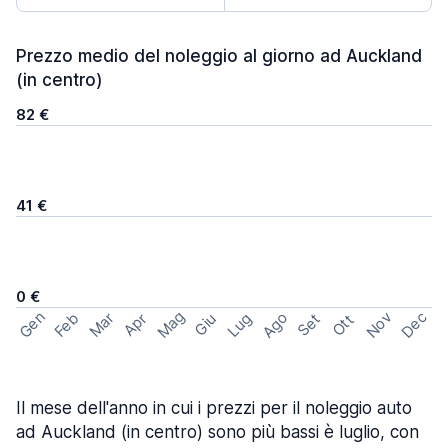
Prezzo medio del noleggio al giorno ad Auckland
(in centro)
82 €
41 €
0 €
Mag
Gen
Ago
Nov
Dec
Feb
Mar
Lug
Apr
Set
Giu
Ott
Il mese dell'anno in cui i prezzi per il noleggio auto
ad Auckland (in centro) sono più bassi è luglio, con