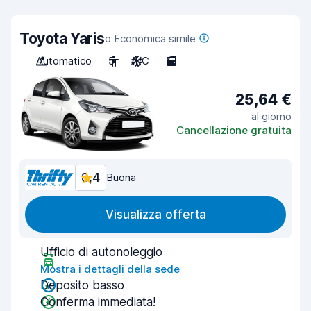
Toyota Yaris
o Economica simile
Automatico
5
A/C
5
25,64 €
al giorno
Cancellazione gratuita
8,4
Buona
Visualizza offerta
Ufficio di autonoleggio
Mostra i dettagli della sede
Deposito basso
Conferma immediata!