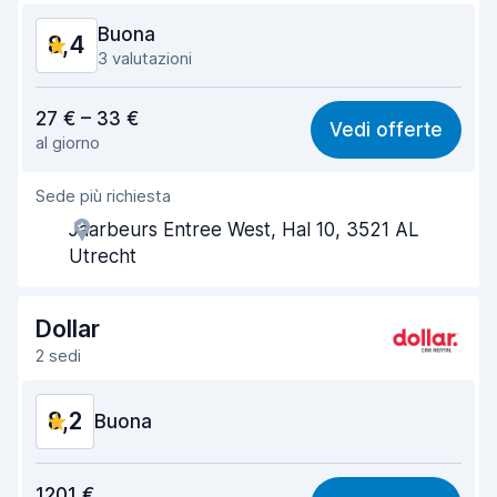
Condizioni dell'auto
9,2
Buona
8,4
3 valutazioni
Rapporto qualità-prezzo
8,0
27 € – 33 €
Vedi offerte
al giorno
Facile da trovare
8,1
Sede più richiesta
Gentilezza degli agenti
8,8
Jaarbeurs Entree West, Hal 10, 3521 AL
Rapidità del ritiro
8,0
Utrecht
Rapidità della riconsegna
8,2
Dollar
Pulizia del veicolo
8,9
2 sedi
Condizioni dell'auto
8,9
8,2
Buona
Rapporto qualità-prezzo
8,2
1201 €