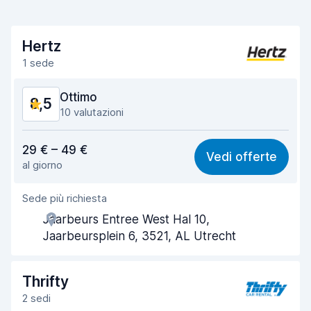
Hertz
1 sede
Ottimo
8,5
10 valutazioni
Rapporto qualità-prezzo
8,7
29 € – 49 €
Vedi offerte
al giorno
Facile da trovare
7,6
Sede più richiesta
Gentilezza degli agenti
8,9
Jaarbeurs Entree West Hal 10,
Rapidità del ritiro
7,9
Jaarbeursplein 6, 3521, AL Utrecht
Rapidità della riconsegna
7,6
Thrifty
Pulizia del veicolo
9,2
2 sedi