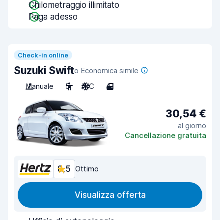
Chilometraggio illimitato
Paga adesso
Check-in online
Suzuki Swift
o Economica simile
Manuale
5
A/C
4
30,54 €
al giorno
Cancellazione gratuita
8,5
Ottimo
Visualizza offerta