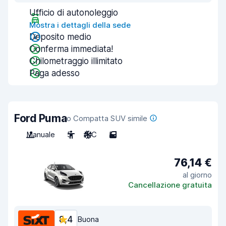
Ufficio di autonoleggio
Mostra i dettagli della sede
Deposito medio
Conferma immediata!
Chilometraggio illimitato
Paga adesso
Ford Puma
o Compatta SUV simile
Manuale
5
A/C
5
76,14 €
al giorno
Cancellazione gratuita
8,4
Buona