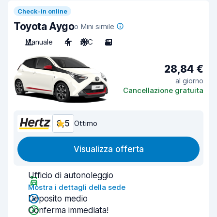
Check-in online
Toyota Aygo
o Mini simile
Manuale
4
A/C
3
28,84 €
al giorno
Cancellazione gratuita
8,5
Ottimo
Visualizza offerta
Ufficio di autonoleggio
Mostra i dettagli della sede
Deposito medio
Conferma immediata!