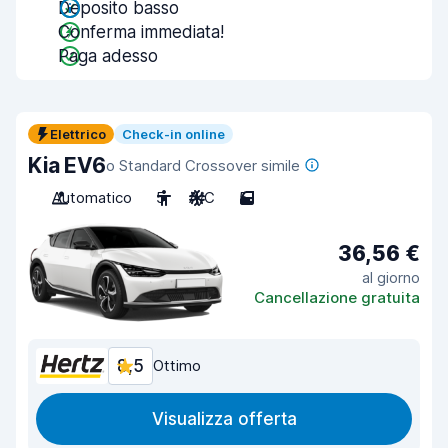
Deposito basso
Conferma immediata!
Paga adesso
Elettrico
Check-in online
Kia EV6
o Standard Crossover simile
Automatico
5
A/C
5
36,56 €
al giorno
Cancellazione gratuita
8,5
Ottimo
Visualizza offerta