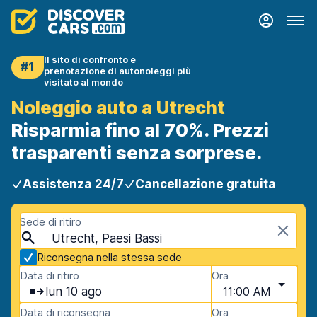
Il sito di confronto e
#1
prenotazione di autonoleggi più
visitato al mondo
Noleggio auto a Utrecht
Risparmia fino al 70%. Prezzi
trasparenti senza sorprese.
Assistenza 24/7
Cancellazione gratuita
Sede di ritiro
Utrecht, Paesi Bassi
Riconsegna nella stessa sede
Data di ritiro
Ora
lun 10 ago
11:00 AM
Data di riconsegna
Ora