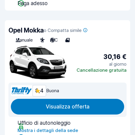
Paga adesso
Opel Mokka
o Compatta simile
Manuale
5
A/C
4
30,16 €
al giorno
Cancellazione gratuita
8,4
Buona
Visualizza offerta
Ufficio di autonoleggio
Mostra i dettagli della sede