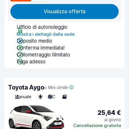
Visualizza offerta
Ufficio di autonoleggio
Mostra i dettagli della sede
Deposito medio
Conferma immediata!
Chilometraggio illimitato
Paga adesso
Toyota Aygo
o Mini simile
Manuale
4
A/C
3
25,64 €
al giorno
Cancellazione gratuita