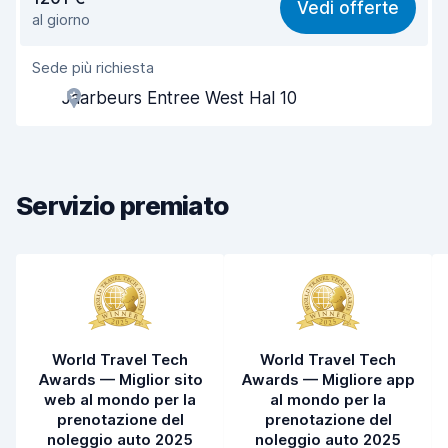
Vedi offerte
al giorno
Facile da trovare
8,2
Sede più richiesta
Gentilezza degli agenti
8,3
Jaarbeurs Entree West Hal 10
Rapidità del ritiro
8,0
Rapidità della riconsegna
8,2
Servizio premiato
Pulizia del veicolo
8,3
Condizioni dell'auto
8,4
World Travel Tech
World Travel Tech
Awards — Miglior sito
Awards — Migliore app
web al mondo per la
al mondo per la
prenotazione del
prenotazione del
noleggio auto 2025
noleggio auto 2025