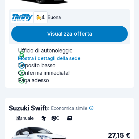
8,4
Buona
Visualizza offerta
Ufficio di autonoleggio
Mostra i dettagli della sede
Deposito basso
Conferma immediata!
Paga adesso
Suzuki Swift
o Economica simile
Manuale
5
A/C
5
27,15 €