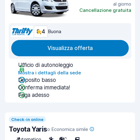
al giorno
Cancellazione gratuita
8,4
Buona
Visualizza offerta
Ufficio di autonoleggio
Mostra i dettagli della sede
Deposito basso
Conferma immediata!
Paga adesso
Check-in online
Toyota Yaris
o Economica simile
Automatico
5
A/C
5