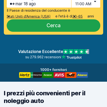
mar 18 ago
11:00 AM
Il Paese di residenza del conducente è
e l'età è di
anni
Stati Uniti d'America (USA)
30-65
Cerca
Valutazione Eccellente
su 279.962 recensioni
1000+ fornitori
I prezzi più convenienti per il
noleggio auto