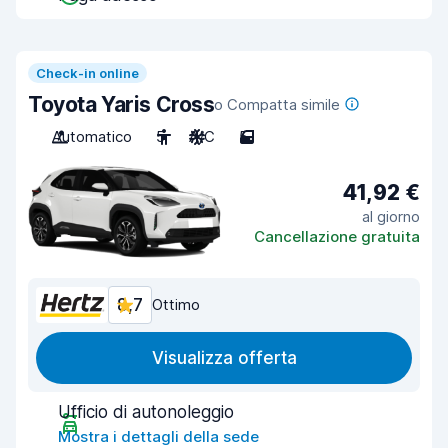
Check-in online
Toyota Yaris Cross
o Compatta simile
Automatico
5
A/C
5
41,92 €
al giorno
Cancellazione gratuita
8,7
Ottimo
Visualizza offerta
Ufficio di autonoleggio
Mostra i dettagli della sede