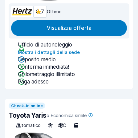
8,7
Ottimo
Visualizza offerta
Ufficio di autonoleggio
Mostra i dettagli della sede
Deposito medio
Conferma immediata!
Chilometraggio illimitato
Paga adesso
Check-in online
Toyota Yaris
o Economica simile
Automatico
5
A/C
5