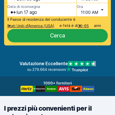
Data di riconsegna
Ora
lun 17 ago
11:00 AM
Il Paese di residenza del conducente è
e l'età è di
anni
Stati Uniti d'America (USA)
30-65
Cerca
Valutazione Eccellente
su 279.664 recensioni
1000+ fornitori
I prezzi più convenienti per il