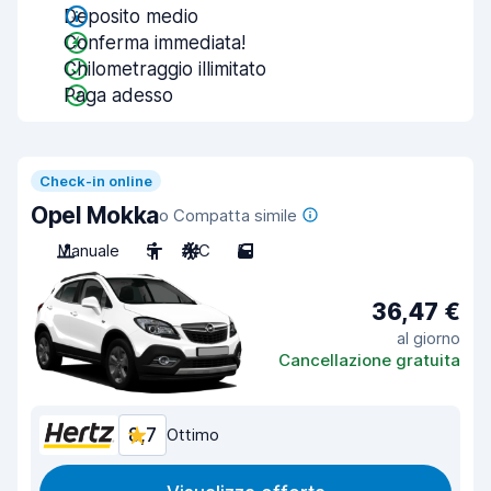
Deposito medio
Conferma immediata!
Chilometraggio illimitato
Paga adesso
Check-in online
Opel Mokka
o Compatta simile
Manuale
5
A/C
5
36,47 €
al giorno
Cancellazione gratuita
8,7
Ottimo