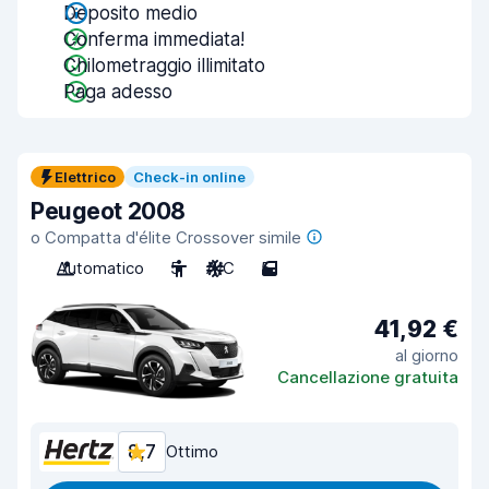
Deposito medio
Conferma immediata!
Chilometraggio illimitato
Paga adesso
Elettrico
Check-in online
Peugeot 2008
o Compatta d'élite Crossover simile
Automatico
5
A/C
5
41,92 €
al giorno
Cancellazione gratuita
8,7
Ottimo