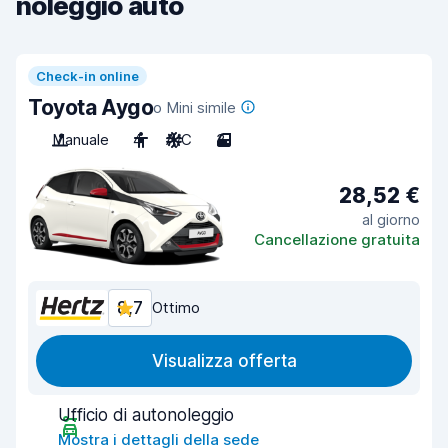
noleggio auto
Check-in online
Toyota Aygo
o Mini simile
Manuale
4
A/C
3
28,52 €
al giorno
Cancellazione gratuita
8,7
Ottimo
Visualizza offerta
Ufficio di autonoleggio
Mostra i dettagli della sede