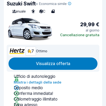
Suzuki Swift
o Economica simile
Manuale
5
A/C
4
29,99 €
al giorno
Cancellazione gratuita
8,7
Ottimo
Visualizza offerta
Ufficio di autonoleggio
Mostra i dettagli della sede
Deposito medio
Conferma immediata!
Chilometraggio illimitato
Paga adesso