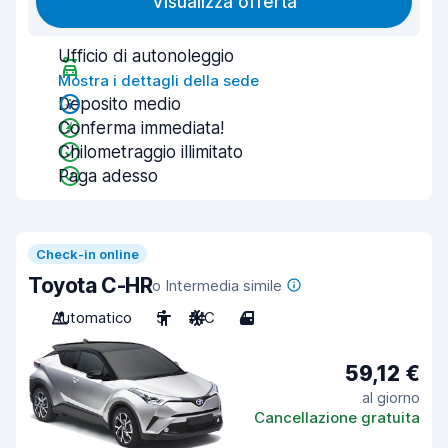
Visualizza offerta
Ufficio di autonoleggio
Mostra i dettagli della sede
Deposito medio
Conferma immediata!
Chilometraggio illimitato
Paga adesso
Check-in online
Toyota C-HR
o Intermedia simile
Automatico
5
A/C
4
59,12 €
al giorno
Cancellazione gratuita