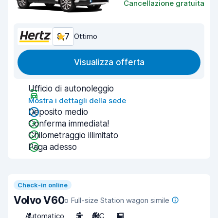
Cancellazione gratuita
8,7
Ottimo
Visualizza offerta
Ufficio di autonoleggio
Mostra i dettagli della sede
Deposito medio
Conferma immediata!
Chilometraggio illimitato
Paga adesso
Check-in online
Volvo V60
o Full-size Station wagon simile
Automatico
5
A/C
5