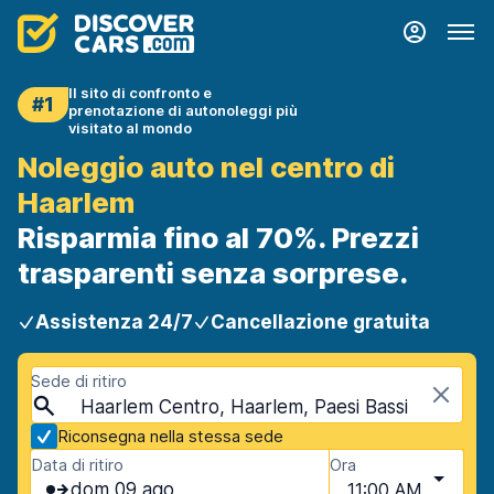
Il sito di confronto e
#1
prenotazione di autonoleggi più
visitato al mondo
Noleggio auto nel centro di
Haarlem
Risparmia fino al 70%. Prezzi
trasparenti senza sorprese.
Assistenza 24/7
Cancellazione gratuita
Sede di ritiro
Haarlem Centro, Haarlem, Paesi Bassi
Riconsegna nella stessa sede
Data di ritiro
Ora
dom 09 ago
11:00 AM