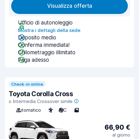
Visualizza offerta
Ufficio di autonoleggio
Mostra i dettagli della sede
Deposito medio
Conferma immediata!
Chilometraggio illimitato
Paga adesso
Check-in online
Toyota Corolla Cross
o Intermedia Crossover simile
Automatico
5
A/C
5
66,90 €
al giorno