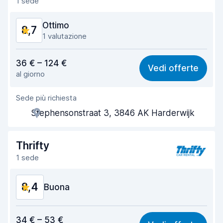
1 sede
Ottimo
8,7
1 valutazione
Rapporto qualità-prezzo
8,8
36 € – 124 €
Vedi offerte
al giorno
Facile da trovare
8,2
Sede più richiesta
Gentilezza degli agenti
8,9
Stephensonstraat 3, 3846 AK Harderwijk
Rapidità del ritiro
8,0
Rapidità della riconsegna
8,2
Thrifty
1 sede
Pulizia del veicolo
9,2
8,4
Condizioni dell'auto
Buona
9,2
Rapporto qualità-prezzo
8,0
34 € – 53 €