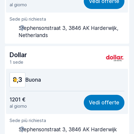
Vedi offerte
al giorno
Facile da trovare
8,2
Sede più richiesta
Gentilezza degli agenti
8,8
Stephensonstraat 3, 3846 AK Harderwijk,
Rapidità del ritiro
8,0
Netherlands
Rapidità della riconsegna
8,2
Dollar
Pulizia del veicolo
8,9
1 sede
Condizioni dell'auto
8,9
8,3
Buona
Rapporto qualità-prezzo
8,2
1201 €
Vedi offerte
al giorno
Facile da trovare
8,2
Sede più richiesta
Gentilezza degli agenti
8,4
Stephensonstraat 3, 3846 AK Harderwijk