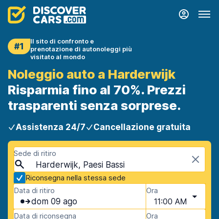
Il sito di confronto e
#1
prenotazione di autonoleggi più
visitato al mondo
Noleggio auto a Harderwijk
Risparmia fino al 70%. Prezzi
trasparenti senza sorprese.
Assistenza 24/7
Cancellazione gratuita
Sede di ritiro
Harderwijk, Paesi Bassi
Riconsegna nella stessa sede
Data di ritiro
Ora
dom 09 ago
11:00 AM
Data di riconsegna
Ora