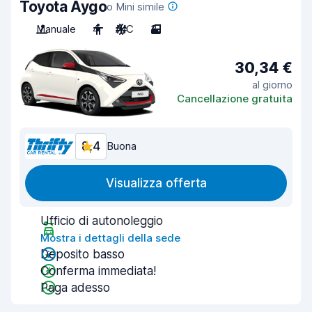
Toyota Aygo
o Mini simile
Manuale
4
A/C
3
30,34 €
al giorno
Cancellazione gratuita
8,4
Buona
Visualizza offerta
Ufficio di autonoleggio
Mostra i dettagli della sede
Deposito basso
Conferma immediata!
Paga adesso