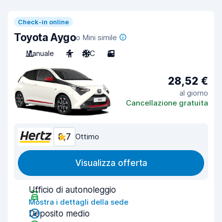
Check-in online
Toyota Aygo
o Mini simile
Manuale
4
A/C
3
28,52 €
al giorno
Cancellazione gratuita
8,7
Ottimo
Visualizza offerta
Ufficio di autonoleggio
Mostra i dettagli della sede
Deposito medio