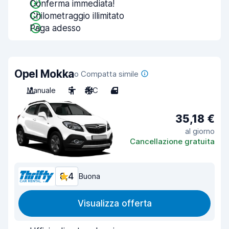
Conferma immediata!
Chilometraggio illimitato
Paga adesso
Opel Mokka
o Compatta simile
Manuale
5
A/C
4
35,18 €
al giorno
Cancellazione gratuita
8,4
Buona
Visualizza offerta