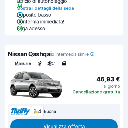
Ufficio di autonoleggio
Mostra i dettagli della sede
Deposito basso
Conferma immediata!
Paga adesso
Nissan Qashqai
o Intermedia simile
Manuale
5
A/C
5
46,93 €
al giorno
Cancellazione gratuita
8,4
Buona
Visualizza offerta