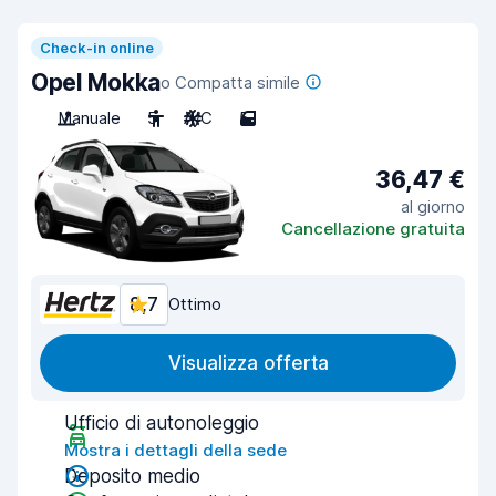
Check-in online
Opel Mokka
o Compatta simile
Manuale
5
A/C
5
36,47 €
al giorno
Cancellazione gratuita
8,7
Ottimo
Visualizza offerta
Ufficio di autonoleggio
Mostra i dettagli della sede
Deposito medio