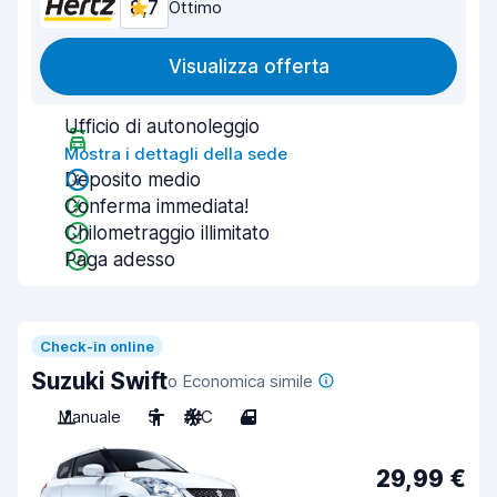
8,7
Ottimo
Visualizza offerta
Ufficio di autonoleggio
Mostra i dettagli della sede
Deposito medio
Conferma immediata!
Chilometraggio illimitato
Paga adesso
Check-in online
Suzuki Swift
o Economica simile
Manuale
5
A/C
4
29,99 €