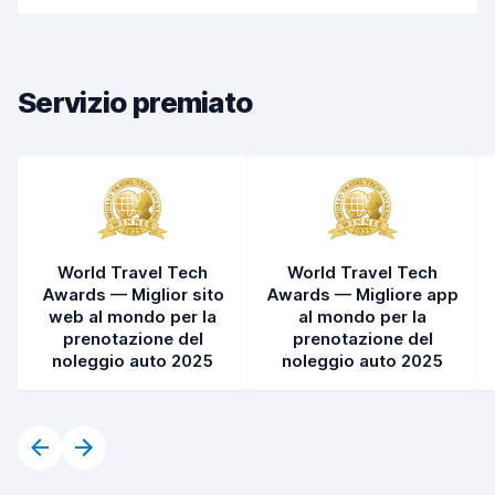
Rapidità del ritiro
8,0
Rapidità della riconsegna
8,2
Servizio premiato
Pulizia del veicolo
8,3
Condizioni dell'auto
8,4
World Travel Tech
World Travel Tech
Awards — Miglior sito
Awards — Migliore app
web al mondo per la
al mondo per la
prenotazione del
prenotazione del
noleggio auto 2025
noleggio auto 2025