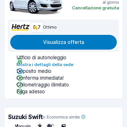
al giorno
Cancellazione gratuita
8,7
Ottimo
Visualizza offerta
Ufficio di autonoleggio
Mostra i dettagli della sede
Deposito medio
Conferma immediata!
Chilometraggio illimitato
Paga adesso
Suzuki Swift
o Economica simile
Manuale
5
A/C
5