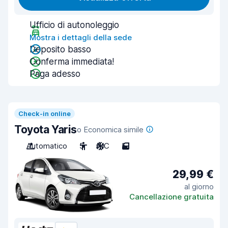
Ufficio di autonoleggio
Mostra i dettagli della sede
Deposito basso
Conferma immediata!
Paga adesso
Check-in online
Toyota Yaris
o Economica simile
Automatico
5
A/C
5
29,99 €
al giorno
Cancellazione gratuita