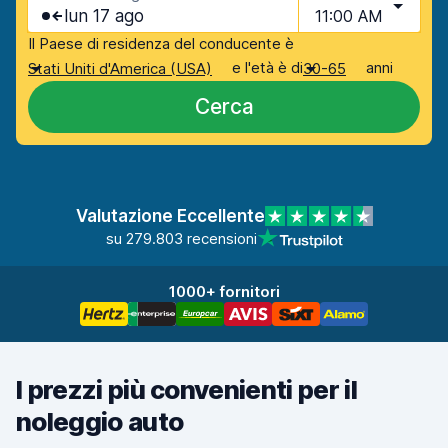
lun 17 ago
11:00 AM
Il Paese di residenza del conducente è
e l'età è di
anni
Stati Uniti d'America (USA)
30-65
Cerca
Valutazione Eccellente
su 279.803 recensioni
1000+ fornitori
I prezzi più convenienti per il
noleggio auto