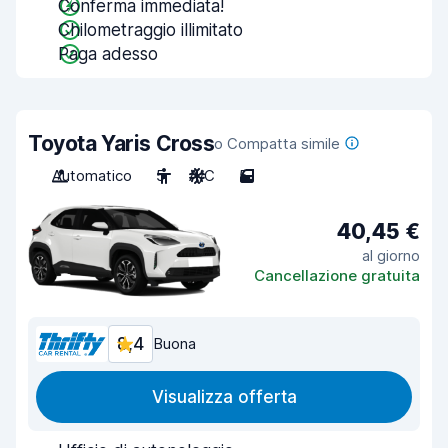
Conferma immediata!
Chilometraggio illimitato
Paga adesso
Toyota Yaris Cross
o Compatta simile
Automatico
5
A/C
5
40,45 €
al giorno
Cancellazione gratuita
8,4
Buona
Visualizza offerta