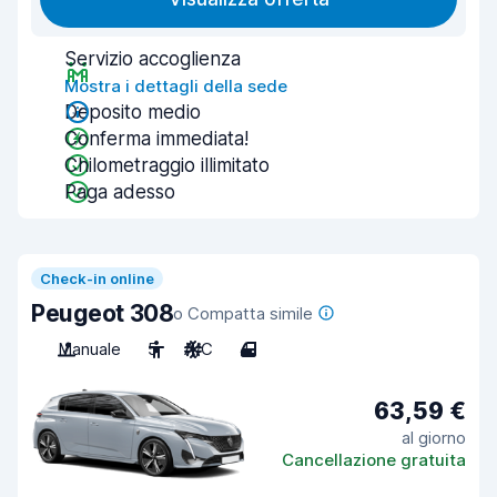
Servizio accoglienza
Mostra i dettagli della sede
Deposito medio
Conferma immediata!
Chilometraggio illimitato
Paga adesso
Check-in online
Peugeot 308
o Compatta simile
Manuale
5
A/C
4
63,59 €
al giorno
Cancellazione gratuita