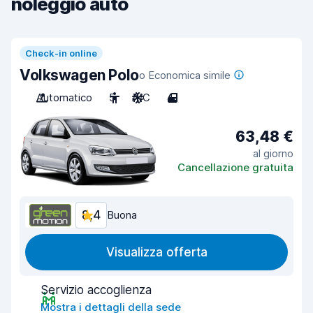
noleggio auto
Check-in online
Volkswagen Polo
o Economica simile
Automatico
5
A/C
4
63,48 €
al giorno
Cancellazione gratuita
8,4
Buona
Visualizza offerta
Servizio accoglienza
Mostra i dettagli della sede