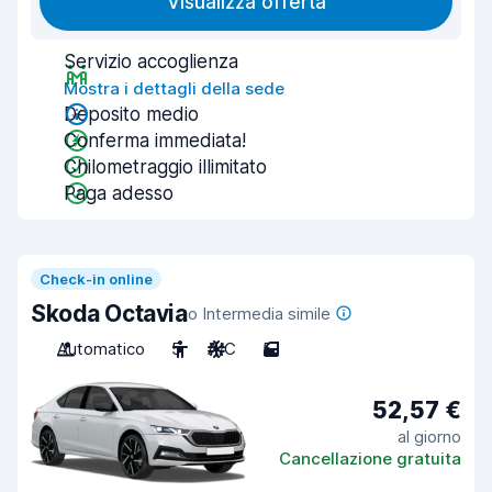
Visualizza offerta
Servizio accoglienza
Mostra i dettagli della sede
Deposito medio
Conferma immediata!
Chilometraggio illimitato
Paga adesso
Check-in online
Skoda Octavia
o Intermedia simile
Automatico
5
A/C
5
52,57 €
al giorno
Cancellazione gratuita