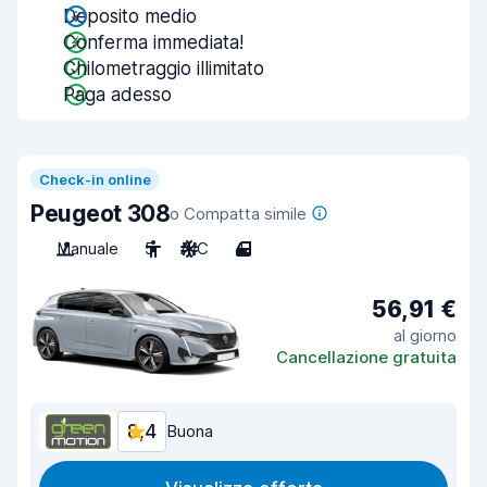
Deposito medio
Conferma immediata!
Chilometraggio illimitato
Paga adesso
Check-in online
Peugeot 308
o Compatta simile
Manuale
5
A/C
4
56,91 €
al giorno
Cancellazione gratuita
8,4
Buona