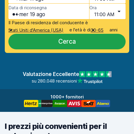
Data di riconsegna
Ora
mer 19 ago
11:00 AM
Il Paese di residenza del conducente è
e l'età è di
anni
Stati Uniti d'America (USA)
30-65
Cerca
Valutazione Eccellente
su 280.048 recensioni
1000+ fornitori
I prezzi più convenienti per il