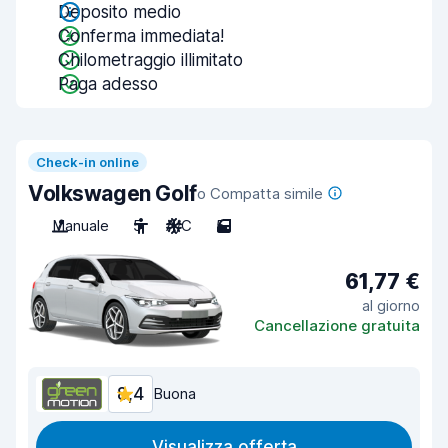
Deposito medio
Conferma immediata!
Chilometraggio illimitato
Paga adesso
Check-in online
Volkswagen Golf
o Compatta simile
Manuale
5
A/C
5
61,77 €
al giorno
Cancellazione gratuita
8,4
Buona
Visualizza offerta