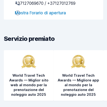
+37127069670 / +37127012769
Rapidità del ritiro
8,0
Mostra l'orario di apertura
Rapidità della riconsegna
8,2
Pulizia del veicolo
7,8
Condizioni dell'auto
7,9
Servizio premiato
World Travel Tech
World Travel Tech
Awards — Miglior sito
Awards — Migliore app
web al mondo per la
al mondo per la
prenotazione del
prenotazione del
noleggio auto 2025
noleggio auto 2025