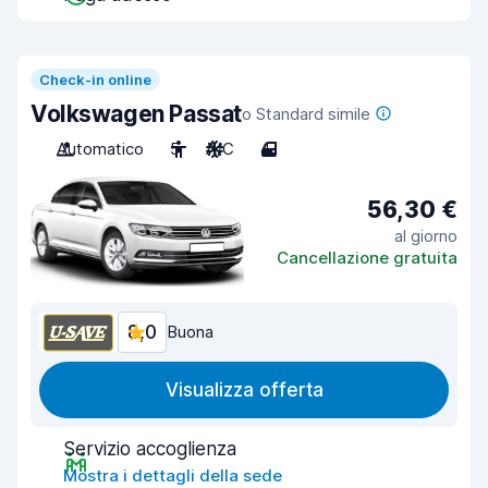
Check-in online
Volkswagen Passat
o Standard simile
Automatico
5
A/C
4
56,30 €
al giorno
Cancellazione gratuita
8,0
Buona
Visualizza offerta
Servizio accoglienza
Mostra i dettagli della sede