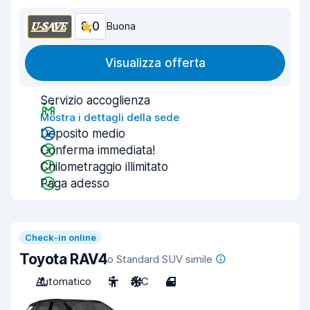
8,0
Buona
Visualizza offerta
Servizio accoglienza
Mostra i dettagli della sede
Deposito medio
Conferma immediata!
Chilometraggio illimitato
Paga adesso
Check-in online
Toyota RAV4
o Standard SUV simile
Automatico
5
A/C
4