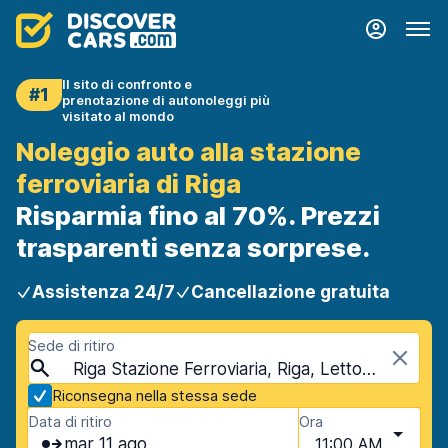
Il sito di confronto e
#1
prenotazione di autonoleggi più
visitato al mondo
Noleggio auto alla stazione
ferroviaria di Riga
Risparmia fino al 70%. Prezzi
trasparenti senza sorprese.
Assistenza 24/7
Cancellazione gratuita
Sede di ritiro
Riga Stazione Ferroviaria, Riga, Lettonia
Riconsegna nella stessa sede
Data di ritiro
Ora
mar 11 ago
11:00 AM