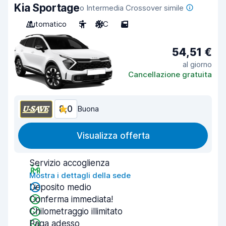
Kia Sportage
o Intermedia Crossover simile
Automatico
5
A/C
5
54,51 €
al giorno
Cancellazione gratuita
8,0
Buona
Visualizza offerta
Servizio accoglienza
Mostra i dettagli della sede
Deposito medio
Conferma immediata!
Chilometraggio illimitato
Paga adesso