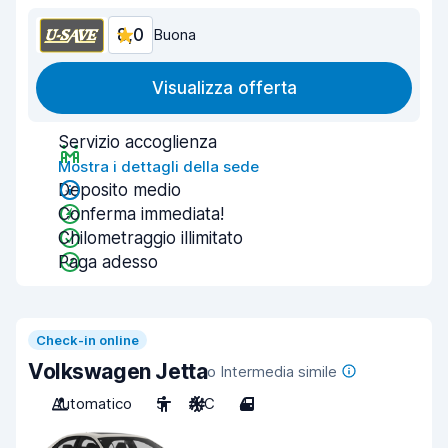
8,0
Buona
Visualizza offerta
Servizio accoglienza
Mostra i dettagli della sede
Deposito medio
Conferma immediata!
Chilometraggio illimitato
Paga adesso
Check-in online
Volkswagen Jetta
o Intermedia simile
Automatico
5
A/C
4