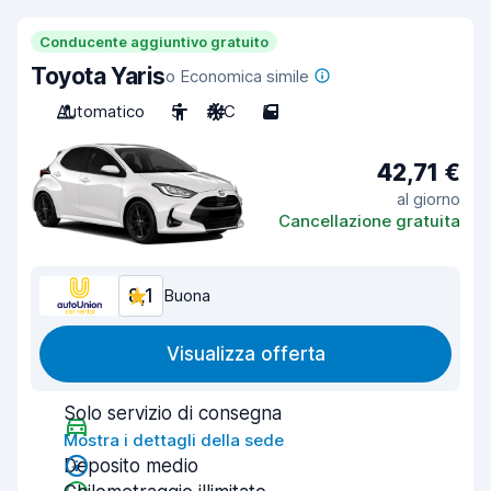
Conducente aggiuntivo gratuito
Toyota Yaris
o Economica simile
Automatico
5
A/C
5
42,71 €
al giorno
Cancellazione gratuita
8,1
Buona
Visualizza offerta
Solo servizio di consegna
Mostra i dettagli della sede
Deposito medio