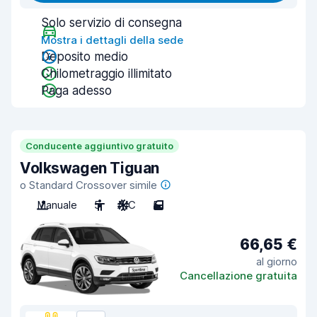
Solo servizio di consegna
Mostra i dettagli della sede
Deposito medio
Chilometraggio illimitato
Paga adesso
Conducente aggiuntivo gratuito
Volkswagen Tiguan
o Standard Crossover simile
Manuale
5
A/C
5
66,65 €
al giorno
Cancellazione gratuita