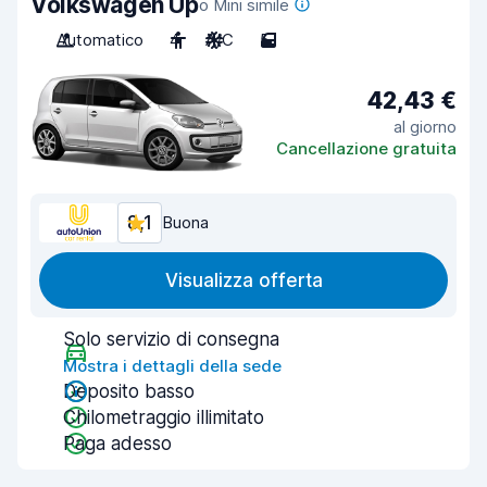
Volkswagen Up
o Mini simile
Automatico
4
A/C
5
42,43 €
al giorno
Cancellazione gratuita
8,1
Buona
Visualizza offerta
Solo servizio di consegna
Mostra i dettagli della sede
Deposito basso
Chilometraggio illimitato
Paga adesso