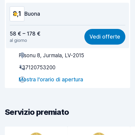
8,1
Buona
Rapporto qualità-prezzo
7,9
58 € – 178 €
Vedi offerte
al giorno
Facile da trovare
8,2
Pilsonu 8, Jurmala, LV-2015
Gentilezza degli agenti
8,1
+37120753200
Rapidità del ritiro
8,0
Mostra l'orario di apertura
Rapidità della riconsegna
8,2
Pulizia del veicolo
8,0
Condizioni dell'auto
8,0
Servizio premiato