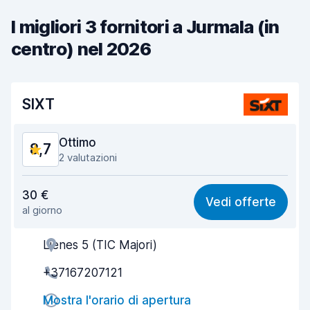
I migliori 3 fornitori a Jurmala (in
centro) nel 2026
SIXT
Ottimo
8,7
2 valutazioni
Rapporto qualità-prezzo
8,8
30 €
Vedi offerte
al giorno
Facile da trovare
8,2
Lienes 5 (TIC Majori)
Gentilezza degli agenti
9,0
+37167207121
Rapidità del ritiro
8,0
Mostra l'orario di apertura
Rapidità della riconsegna
8,2