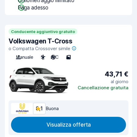
Chilometraggio illimitato
Paga adesso
Conducente aggiuntivo gratuito
Volkswagen T-Cross
o Compatta Crossover simile
Manuale
5
A/C
5
43,71 €
al giorno
Cancellazione gratuita
8,1
Buona
Visualizza offerta