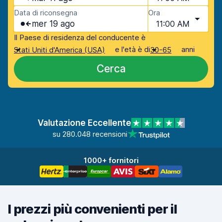
Data di riconsegna
Ora
mer 19 ago
11:00 AM
Il Paese di residenza del conducente è
e l'età è di
anni
Stati Uniti d'America (USA)
30-65
Cerca
Valutazione Eccellente
su 280.048 recensioni
1000+ fornitori
I prezzi più convenienti per il