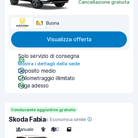
Cancellazione gratuita
8,1
Buona
Visualizza offerta
Solo servizio di consegna
Mostra i dettagli della sede
Deposito medio
Chilometraggio illimitato
Paga adesso
Conducente aggiuntivo gratuito
Skoda Fabia
o Economica simile
Manuale
5
A/C
5