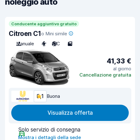
noleggio auto
Conducente aggiuntivo gratuito
Citroen C1
o Mini simile
Manuale
4
A/C
5
41,33 €
al giorno
Cancellazione gratuita
8,1
Buona
Visualizza offerta
Solo servizio di consegna
Mostra i dettagli della sede