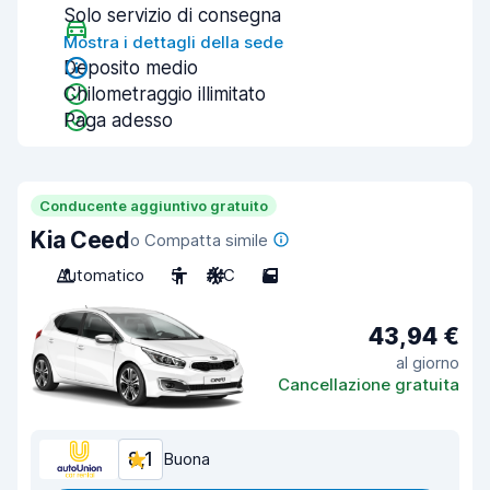
Solo servizio di consegna
Mostra i dettagli della sede
Deposito medio
Chilometraggio illimitato
Paga adesso
Conducente aggiuntivo gratuito
Kia Ceed
o Compatta simile
Automatico
5
A/C
5
43,94 €
al giorno
Cancellazione gratuita
8,1
Buona