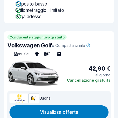
Deposito basso
Chilometraggio illimitato
Paga adesso
Conducente aggiuntivo gratuito
Volkswagen Golf
o Compatta simile
Manuale
5
A/C
5
42,90 €
al giorno
Cancellazione gratuita
8,1
Buona
Visualizza offerta