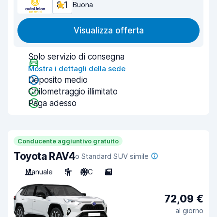
8,1
Buona
Visualizza offerta
Solo servizio di consegna
Mostra i dettagli della sede
Deposito medio
Chilometraggio illimitato
Paga adesso
Conducente aggiuntivo gratuito
Toyota RAV4
o Standard SUV simile
Manuale
5
A/C
5
72,09 €
al giorno