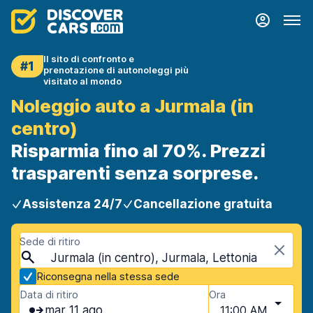
Il sito di confronto e
#1
prenotazione di autonoleggi più
visitato al mondo
Noleggio auto a Jurmala (in
centro)
Risparmia fino al 70%. Prezzi
trasparenti senza sorprese.
Assistenza 24/7
Cancellazione gratuita
Sede di ritiro
Jurmala (in centro), Jurmala, Lettonia
Riconsegna nella stessa sede
Data di ritiro
Ora
mar 11 ago
11:00 AM