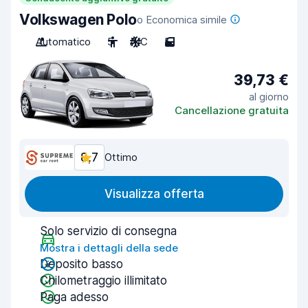
Volkswagen Polo
o Economica simile
Automatico
5
A/C
5
39,73 €
al giorno
Cancellazione gratuita
8,7
Ottimo
Visualizza offerta
Solo servizio di consegna
Mostra i dettagli della sede
Deposito basso
Chilometraggio illimitato
Paga adesso