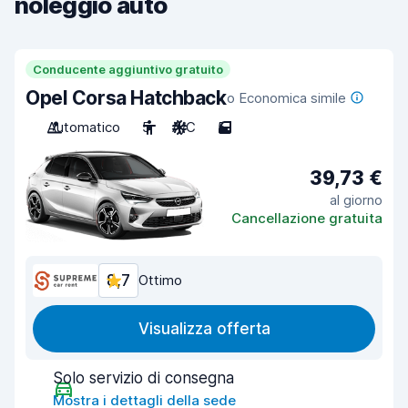
noleggio auto
Conducente aggiuntivo gratuito
Opel Corsa Hatchback
o Economica simile
Automatico
5
A/C
5
39,73 €
al giorno
Cancellazione gratuita
8,7
Ottimo
Visualizza offerta
Solo servizio di consegna
Mostra i dettagli della sede