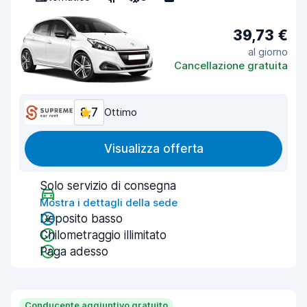
39,73 €
al giorno
Cancellazione gratuita
8,7
Ottimo
Visualizza offerta
Solo servizio di consegna
Mostra i dettagli della sede
Deposito basso
Chilometraggio illimitato
Paga adesso
Conducente aggiuntivo gratuito