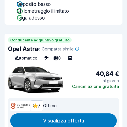
Deposito basso
Chilometraggio illimitato
Paga adesso
Conducente aggiuntivo gratuito
Opel Astra
o Compatta simile
Automatico
5
A/C
5
40,84 €
al giorno
Cancellazione gratuita
8,7
Ottimo
Visualizza offerta