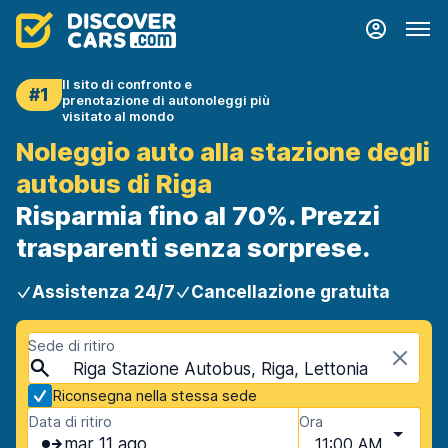
Il sito di confronto e
#1
prenotazione di autonoleggi più
visitato al mondo
Noleggio auto alla stazione degli
autobus di Riga
Risparmia fino al 70%. Prezzi
trasparenti senza sorprese.
Assistenza 24/7
Cancellazione gratuita
Sede di ritiro
Riga Stazione Autobus, Riga, Lettonia
Riconsegna nella stessa sede
Data di ritiro
Ora
mar 11 ago
11:00 AM