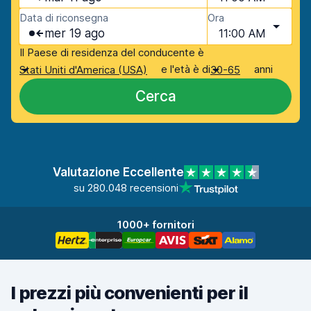
Data di riconsegna
Ora
mer 19 ago
11:00 AM
Il Paese di residenza del conducente è
e l'età è di
anni
Stati Uniti d'America (USA)
30-65
Cerca
Valutazione Eccellente
su 280.048 recensioni
1000+ fornitori
I prezzi più convenienti per il