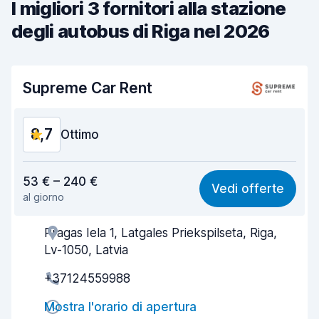
I migliori 3 fornitori alla stazione
degli autobus di Riga nel 2026
Supreme Car Rent
8,7
Ottimo
Rapporto qualità-prezzo
8,8
53 € – 240 €
Vedi offerte
al giorno
Facile da trovare
8,2
Pragas Iela 1, Latgales Priekspilseta, Riga,
Gentilezza degli agenti
9,3
Lv-1050, Latvia
Rapidità del ritiro
8,0
+37124559988
Rapidità della riconsegna
8,2
Mostra l'orario di apertura