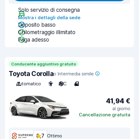
Solo servizio di consegna
Mostra i dettagli della sede
Deposito basso
Chilometraggio illimitato
Paga adesso
Conducente aggiuntivo gratuito
Toyota Corolla
o Intermedia simile
Automatico
5
A/C
4
41,94 €
al giorno
Cancellazione gratuita
8,7
Ottimo