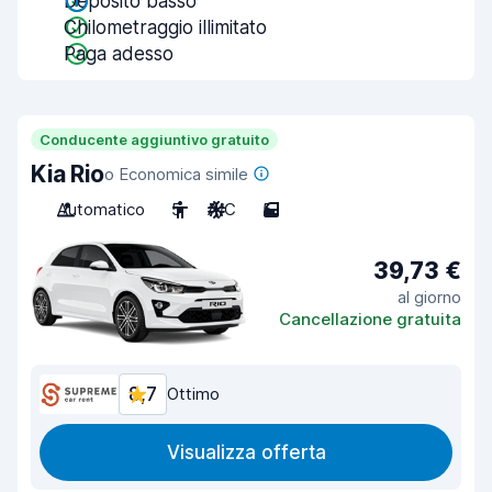
Deposito basso
Chilometraggio illimitato
Paga adesso
Conducente aggiuntivo gratuito
Kia Rio
o Economica simile
Automatico
5
A/C
5
39,73 €
al giorno
Cancellazione gratuita
8,7
Ottimo
Visualizza offerta