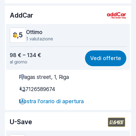
Pulizia del veicolo
9,1
AddCar
Condizioni dell'auto
9,2
Ottimo
8,5
1 valutazione
Rapporto qualità-prezzo
8,8
98 € – 134 €
Vedi offerte
al giorno
Facile da trovare
8,2
Pragas street, 1, Riga
Gentilezza degli agenti
9,1
+37126589674
Rapidità del ritiro
8,0
Mostra l'orario di apertura
Rapidità della riconsegna
8,2
Pulizia del veicolo
8,8
U-Save
Condizioni dell'auto
8,8