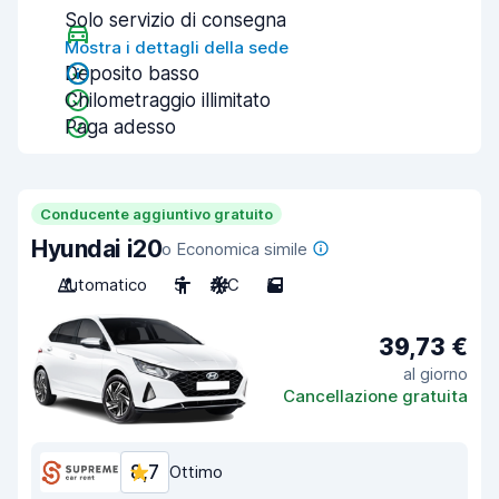
Solo servizio di consegna
Mostra i dettagli della sede
Deposito basso
Chilometraggio illimitato
Paga adesso
Conducente aggiuntivo gratuito
Hyundai i20
o Economica simile
Automatico
5
A/C
5
39,73 €
al giorno
Cancellazione gratuita
8,7
Ottimo