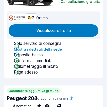
Cancellazione gratuita
8,7
Ottimo
Visualizza offerta
Solo servizio di consegna
Mostra i dettagli della sede
Deposito basso
Conferma immediata!
Chilometraggio illimitato
Paga adesso
Conducente aggiuntivo gratuito
Peugeot 208
o Economica simile
Automatico
5
A/C
5