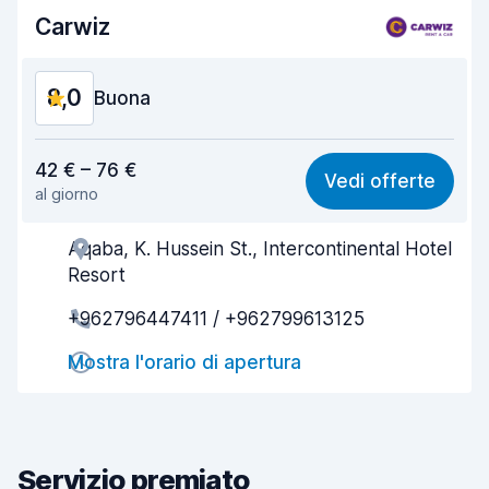
Carwiz
8,0
Buona
Rapporto qualità-prezzo
7,8
42 € – 76 €
Vedi offerte
al giorno
Facile da trovare
8,2
Aqaba, K. Hussein St., Intercontinental Hotel
Gentilezza degli agenti
7,9
Resort
Rapidità del ritiro
8,0
+962796447411 / +962799613125
Rapidità della riconsegna
8,2
Mostra l'orario di apertura
Pulizia del veicolo
7,9
Condizioni dell'auto
7,9
Servizio premiato