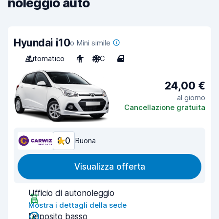
noleggio auto
Hyundai i10
o Mini simile
Automatico
4
A/C
4
24,00 €
al giorno
Cancellazione gratuita
8,0
Buona
Visualizza offerta
Ufficio di autonoleggio
Mostra i dettagli della sede
Deposito basso