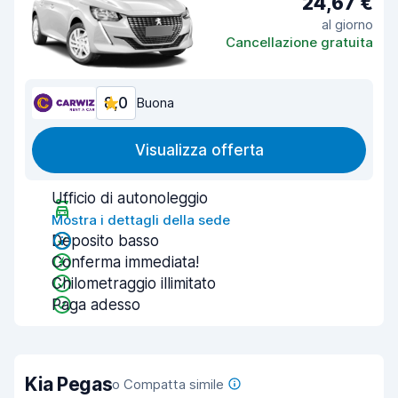
24,67 €
al giorno
Cancellazione gratuita
8,0
Buona
Visualizza offerta
Ufficio di autonoleggio
Mostra i dettagli della sede
Deposito basso
Conferma immediata!
Chilometraggio illimitato
Paga adesso
Kia Pegas
o Compatta simile