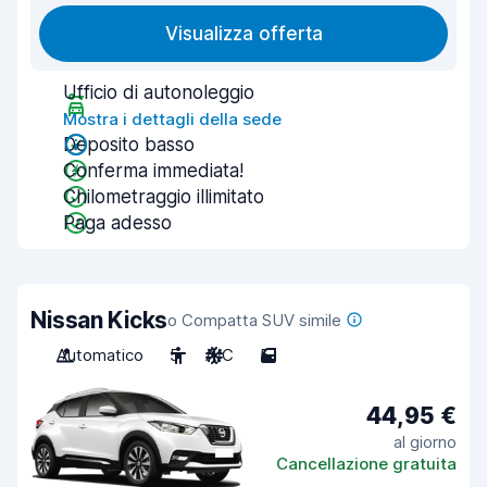
Visualizza offerta
Ufficio di autonoleggio
Mostra i dettagli della sede
Deposito basso
Conferma immediata!
Chilometraggio illimitato
Paga adesso
Nissan Kicks
o Compatta SUV simile
Automatico
5
A/C
5
44,95 €
al giorno
Cancellazione gratuita