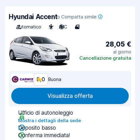
Hyundai Accent
o Compatta simile
Automatico
5
A/C
4
28,05 €
al giorno
Cancellazione gratuita
8,0
Buona
Visualizza offerta
Ufficio di autonoleggio
Mostra i dettagli della sede
Deposito basso
Conferma immediata!