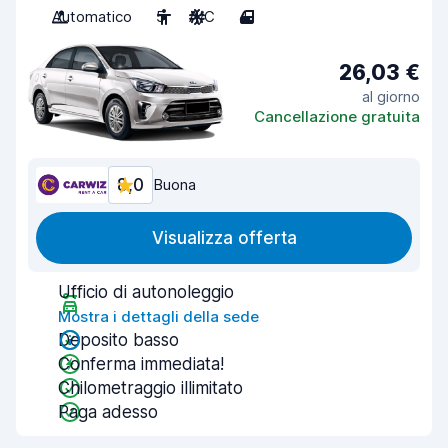
Automatico
5
A/C
4
26,03 €
al giorno
Cancellazione gratuita
8,0
Buona
Visualizza offerta
Ufficio di autonoleggio
Mostra i dettagli della sede
Deposito basso
Conferma immediata!
Chilometraggio illimitato
Paga adesso