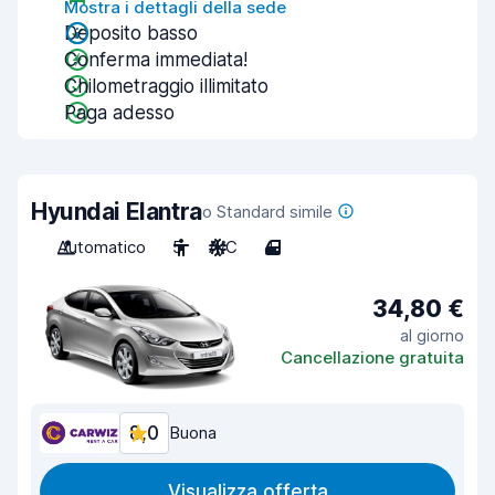
Mostra i dettagli della sede
Deposito basso
Conferma immediata!
Chilometraggio illimitato
Paga adesso
Hyundai Elantra
o Standard simile
Automatico
5
A/C
4
34,80 €
al giorno
Cancellazione gratuita
8,0
Buona
Visualizza offerta