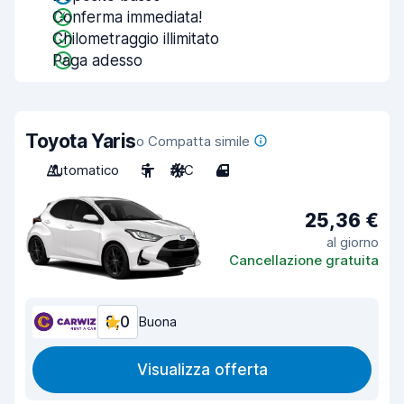
Conferma immediata!
Chilometraggio illimitato
Paga adesso
Toyota Yaris
o Compatta simile
Automatico
5
A/C
4
25,36 €
al giorno
Cancellazione gratuita
8,0
Buona
Visualizza offerta