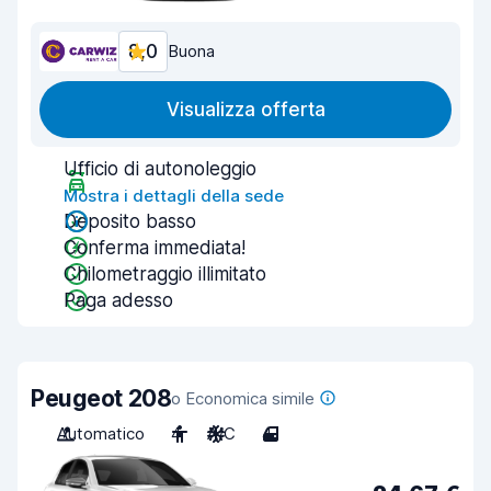
8,0
Buona
Visualizza offerta
Ufficio di autonoleggio
Mostra i dettagli della sede
Deposito basso
Conferma immediata!
Chilometraggio illimitato
Paga adesso
Peugeot 208
o Economica simile
Automatico
4
A/C
4