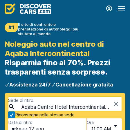
Il sito di confronto e
#1
prenotazione di autonoleggi più
visitato al mondo
Noleggio auto nel centro di
Aqaba Intercontinental
Risparmia fino al 70%. Prezzi
trasparenti senza sorprese.
Assistenza 24/7
Cancellazione gratuita
Sede di ritiro
Aqaba Centro Hotel Intercontinental, Aqaba, Giordania
Riconsegna nella stessa sede
Data di ritiro
Ora
mer 12 ago
11:00 AM