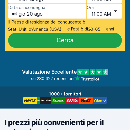
Data di riconsegna
Ora
gio 20 ago
11:00 AM
Il Paese di residenza del conducente è
e l'età è di
anni
Stati Uniti d'America (USA)
30-65
Cerca
Valutazione Eccellente
su 280.322 recensioni
1000+ fornitori
I prezzi più convenienti per il