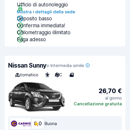
Ufficio di autonoleggio
Mostra i dettagli della sede
Deposito basso
Conferma immediata!
Chilometraggio illimitato
Paga adesso
Nissan Sunny
o Intermedia simile
Automatico
5
A/C
4
26,70 €
al giorno
Cancellazione gratuita
8,0
Buona