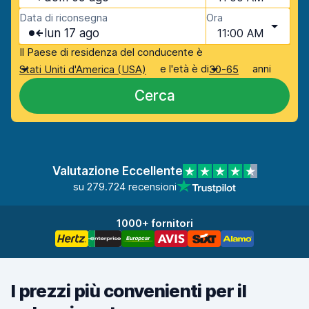
Data di riconsegna
Ora
lun 17 ago
11:00 AM
Il Paese di residenza del conducente è
e l'età è di
anni
Stati Uniti d'America (USA)
30-65
Cerca
Valutazione Eccellente
su 279.724 recensioni
1000+ fornitori
I prezzi più convenienti per il