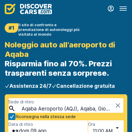
Il sito di confronto e
#1
prenotazione di autonoleggi più
visitato al mondo
Noleggio auto all’aeroporto di
Aqaba
Risparmia fino al 70%. Prezzi
trasparenti senza sorprese.
Assistenza 24/7
Cancellazione gratuita
Sede di ritiro
Aqaba Aeroporto (AQJ), Aqaba, Giordania
Riconsegna nella stessa sede
Data di ritiro
Ora
dom 09 ago
11:00 AM