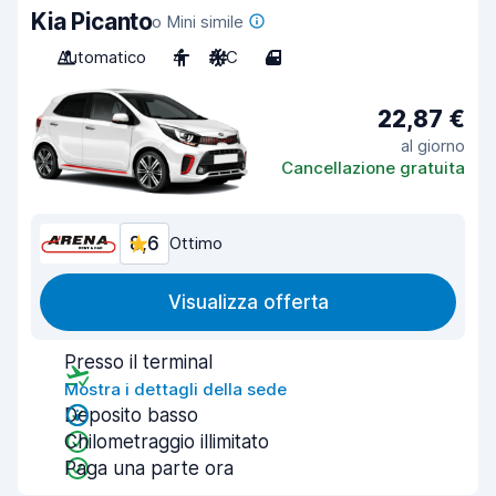
Kia Picanto
o Mini simile
Automatico
4
A/C
4
22,87 €
al giorno
Cancellazione gratuita
8,6
Ottimo
Visualizza offerta
Presso il terminal
Mostra i dettagli della sede
Deposito basso
Chilometraggio illimitato
Paga una parte ora