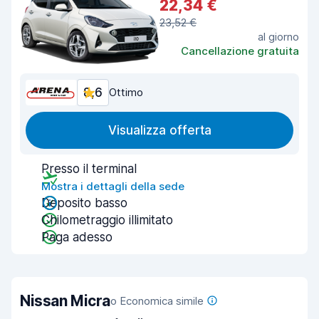
22,34 €
23,52 €
al giorno
Cancellazione gratuita
8,6
Ottimo
Visualizza offerta
Presso il terminal
Mostra i dettagli della sede
Deposito basso
Chilometraggio illimitato
Paga adesso
Nissan Micra
o Economica simile