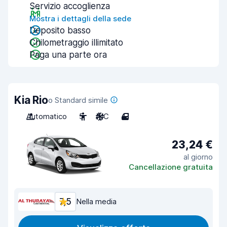
Servizio accoglienza
Mostra i dettagli della sede
Deposito basso
Chilometraggio illimitato
Paga una parte ora
Kia Rio
o Standard simile
Automatico
5
A/C
4
23,24 €
al giorno
Cancellazione gratuita
7,5
Nella media