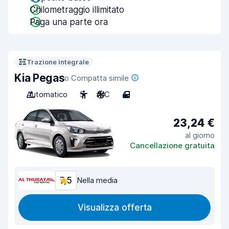
Chilometraggio illimitato
Paga una parte ora
Trazione integrale
Kia Pegas
o Compatta simile
Automatico
5
A/C
4
23,24 €
al giorno
Cancellazione gratuita
7,5
Nella media
Visualizza offerta