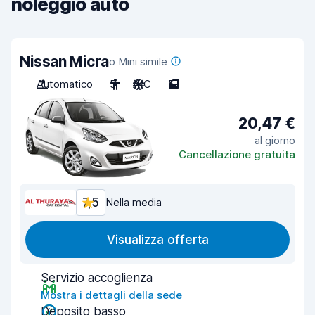
noleggio auto
Nissan Micra
o Mini simile
Automatico
5
A/C
5
20,47 €
al giorno
Cancellazione gratuita
7,5
Nella media
Visualizza offerta
Servizio accoglienza
Mostra i dettagli della sede
Deposito basso