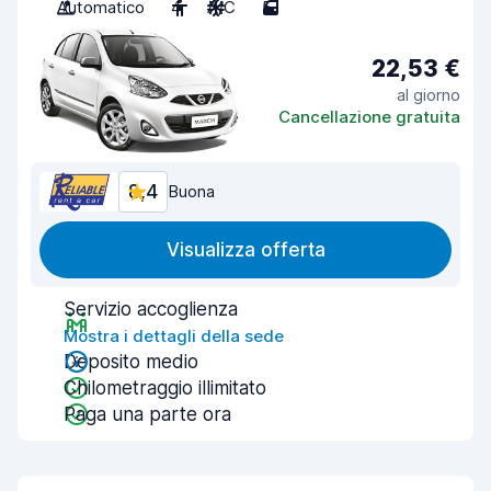
Automatico
4
A/C
5
22,53 €
al giorno
Cancellazione gratuita
8,4
Buona
Visualizza offerta
Servizio accoglienza
Mostra i dettagli della sede
Deposito medio
Chilometraggio illimitato
Paga una parte ora