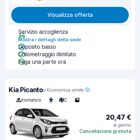
Visualizza offerta
Servizio accoglienza
Mostra i dettagli della sede
Deposito basso
Chilometraggio illimitato
Paga una parte ora
Kia Picanto
o Economica simile
Automatico
5
A/C
5
20,47 €
al giorno
Cancellazione gratuita