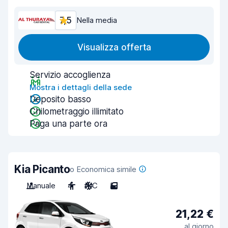
7,5
Nella media
Visualizza offerta
Servizio accoglienza
Mostra i dettagli della sede
Deposito basso
Chilometraggio illimitato
Paga una parte ora
Kia Picanto
o Economica simile
Manuale
4
A/C
5
21,22 €
al giorno