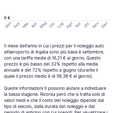
0 €
Mag
Gen
Ago
Nov
Dec
Feb
Mar
Lug
Apr
Set
Giu
Ott
Il mese dell'anno in cui i prezzi per il noleggio auto
all’aeroporto di Aqaba sono più bassi è settembre,
con una tariffa media di 16,21 € al giorno. Questo
prezzo è più basso del 32% rispetto alla media
annuale e del 72% rispetto a giugno (durante il
quale il prezzo medio è di 58,38 € al giorno).
Queste informazioni ti possono aiutare a individuare
la bassa stagione. Ricorda però che si tratta solo di
valori medi e che il costo del noleggio dipende dal
tipo di veicolo, dalla durata del noleggio e dal
periodo di anticipo con cui prenoti. Per visualizzare i