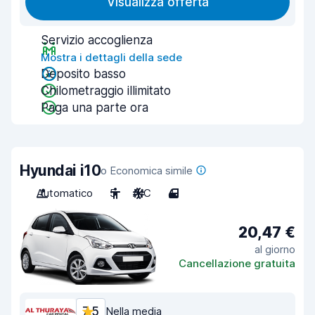
Visualizza offerta
Servizio accoglienza
Mostra i dettagli della sede
Deposito basso
Chilometraggio illimitato
Paga una parte ora
Hyundai i10
o Economica simile
Automatico
5
A/C
4
20,47 €
al giorno
Cancellazione gratuita
7,5
Nella media