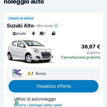
noleggio auto
Check-in online
Suzuki Alto
o Mini simile
Manuale
4
A/C
4
36,87 €
al giorno
Cancellazione gratuita
8,1
Buona
Visualizza offerta
Ufficio di autonoleggio
Mostra i dettagli della sede