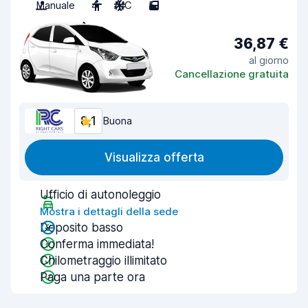
Manuale
4
A/C
5
36,87 €
al giorno
Cancellazione gratuita
8,1
Buona
Visualizza offerta
Ufficio di autonoleggio
Mostra i dettagli della sede
Deposito basso
Conferma immediata!
Chilometraggio illimitato
Paga una parte ora