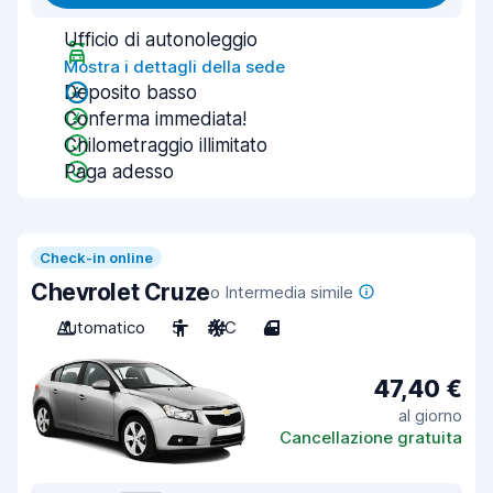
Ufficio di autonoleggio
Mostra i dettagli della sede
Deposito basso
Conferma immediata!
Chilometraggio illimitato
Paga adesso
Check-in online
Chevrolet Cruze
o Intermedia simile
Automatico
5
A/C
4
47,40 €
al giorno
Cancellazione gratuita