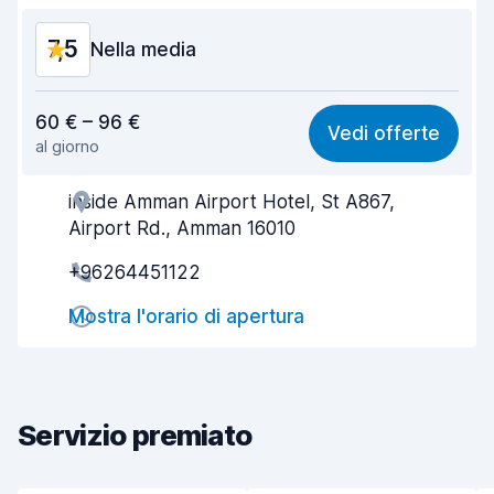
7,5
Nella media
Rapporto qualità-prezzo
6,9
60 € – 96 €
Vedi offerte
al giorno
Facile da trovare
8,2
inside Amman Airport Hotel, St A867,
Gentilezza degli agenti
7,4
Airport Rd., Amman 16010
Rapidità del ritiro
8,0
+96264451122
Rapidità della riconsegna
8,2
Mostra l'orario di apertura
Pulizia del veicolo
7,1
Condizioni dell'auto
6,7
Servizio premiato