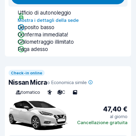
Ufficio di autonoleggio
Mostra i dettagli della sede
Deposito basso
Conferma immediata!
Chilometraggio illimitato
Paga adesso
Check-in online
Nissan Micra
o Economica simile
Automatico
5
A/C
5
47,40 €
al giorno
Cancellazione gratuita