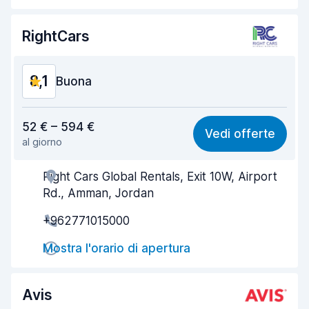
Pulizia del veicolo
8,2
RightCars
Condizioni dell'auto
7,8
8,1
Buona
Rapporto qualità-prezzo
8,1
52 € – 594 €
Vedi offerte
al giorno
Facile da trovare
8,2
Right Cars Global Rentals, Exit 10W, Airport
Gentilezza degli agenti
8,1
Rd., Amman, Jordan
Rapidità del ritiro
8,0
+962771015000
Rapidità della riconsegna
8,2
Mostra l'orario di apertura
Pulizia del veicolo
8,4
Avis
Condizioni dell'auto
7,7