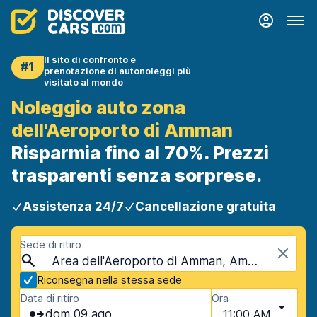
Il sito di confronto e
#1
prenotazione di autonoleggi più
visitato al mondo
Noleggio auto zona
dell'Aeroporto di Amman
Risparmia fino al 70%. Prezzi
trasparenti senza sorprese.
Assistenza 24/7
Cancellazione gratuita
Sede di ritiro
Area dell'Aeroporto di Amman, Amman, Giordania
Riconsegna nella stessa sede
Data di ritiro
Ora
dom 09 ago
11:00 AM