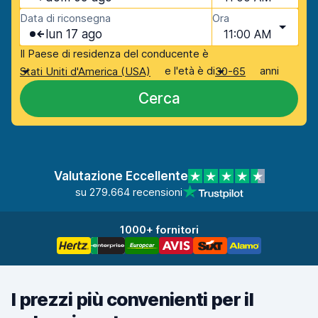
Data di riconsegna
Ora
lun 17 ago
11:00 AM
Il Paese di residenza del conducente è
e l'età è di
anni
Stati Uniti d'America (USA)
30-65
Cerca
Valutazione Eccellente
su 279.664 recensioni
1000+ fornitori
I prezzi più convenienti per il