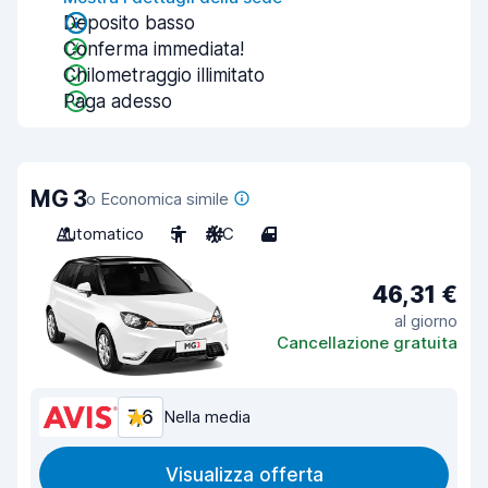
Deposito basso
Conferma immediata!
Chilometraggio illimitato
Paga adesso
MG 3
o Economica simile
Automatico
5
A/C
4
46,31 €
al giorno
Cancellazione gratuita
7,6
Nella media
Visualizza offerta