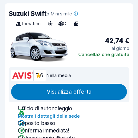
Suzuki Swift
o Mini simile
Automatico
5
A/C
4
42,74 €
al giorno
Cancellazione gratuita
7,6
Nella media
Visualizza offerta
Ufficio di autonoleggio
Mostra i dettagli della sede
Deposito basso
Conferma immediata!