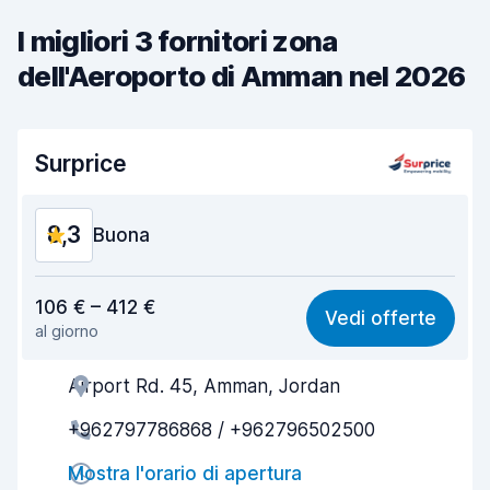
I migliori 3 fornitori zona
dell'Aeroporto di Amman nel 2026
Surprice
8,3
Buona
Rapporto qualità-prezzo
8,6
106 € – 412 €
Vedi offerte
al giorno
Facile da trovare
8,2
Airport Rd. 45, Amman, Jordan
Gentilezza degli agenti
8,8
+962797786868 / +962796502500
Rapidità del ritiro
8,0
Mostra l'orario di apertura
Rapidità della riconsegna
8,2