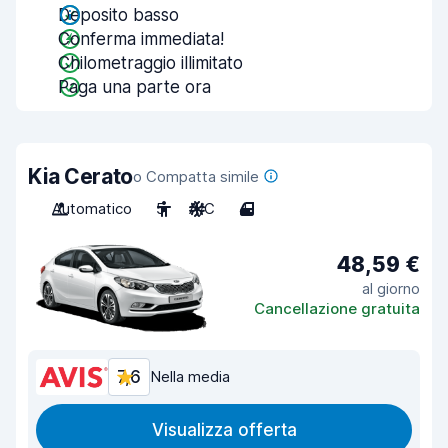
Deposito basso
Conferma immediata!
Chilometraggio illimitato
Paga una parte ora
Kia Cerato
o Compatta simile
Automatico
5
A/C
4
48,59 €
al giorno
Cancellazione gratuita
7,6
Nella media
Visualizza offerta