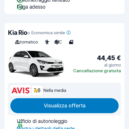
Chilometraggio illimitato
Paga adesso
Kia Rio
o Economica simile
Automatico
5
A/C
4
44,45 €
al giorno
Cancellazione gratuita
7,6
Nella media
Visualizza offerta
Ufficio di autonoleggio
Mostra i dettagli della sede