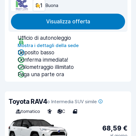
8,1
Buona
Visualizza offerta
Ufficio di autonoleggio
Mostra i dettagli della sede
Deposito basso
Conferma immediata!
Chilometraggio illimitato
Paga una parte ora
Toyota RAV4
o Intermedia SUV simile
Automatico
5
A/C
4
68,59 €
al giorno