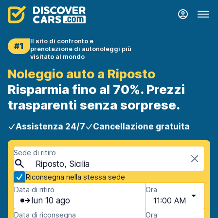
Il sito di confronto e
#1
prenotazione di autonoleggi più
visitato al mondo
Noleggio auto a Riposto
Risparmia fino al 70%. Prezzi
trasparenti senza sorprese.
Assistenza 24/7
Cancellazione gratuita
Sede di ritiro
Riposto, Sicilia
Riconsegna nella stessa sede
Data di ritiro
Ora
lun 10 ago
11:00 AM
Data di riconsegna
Ora