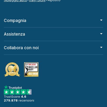
Compagnia
Assistenza
Collabora con noi
TrustScore
4.6
279.878
recensioni