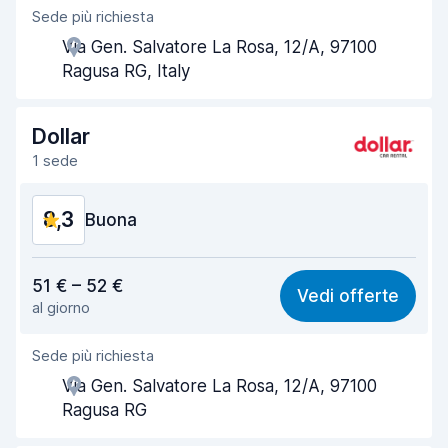
Sede più richiesta
Gentilezza degli agenti
8,4
Via Gen. Salvatore La Rosa, 12/A, 97100
Rapidità del ritiro
8,0
Ragusa RG, Italy
Rapidità della riconsegna
8,2
Dollar
Pulizia del veicolo
8,8
1 sede
Condizioni dell'auto
8,8
8,3
Buona
Rapporto qualità-prezzo
8,1
51 € – 52 €
Vedi offerte
al giorno
Facile da trovare
8,2
Sede più richiesta
Gentilezza degli agenti
8,3
Via Gen. Salvatore La Rosa, 12/A, 97100
Rapidità del ritiro
8,0
Ragusa RG
Rapidità della riconsegna
8,2