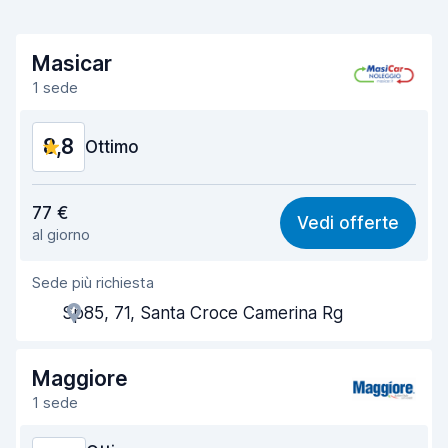
Masicar
1 sede
8,8
Ottimo
Rapporto qualità-prezzo
9,1
77 €
Vedi offerte
al giorno
Facile da trovare
8,2
Sede più richiesta
Gentilezza degli agenti
9,6
Sp85, 71, Santa Croce Camerina Rg
Rapidità del ritiro
8,0
Rapidità della riconsegna
8,2
Maggiore
1 sede
Pulizia del veicolo
9,5