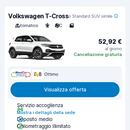
Volkswagen T-Cross
o Standard SUV simile
Automatico
5
A/C
5
52,92 €
al giorno
Cancellazione gratuita
8,8
Ottimo
Visualizza offerta
Servizio accoglienza
Mostra i dettagli della sede
Deposito medio
Chilometraggio illimitato