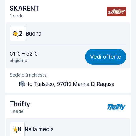
SKARENT
Pulizia del veicolo
8,7
1 sede
Condizioni dell'auto
8,6
8,2
Buona
Rapporto qualità-prezzo
8,0
51 € – 52 €
Vedi offerte
al giorno
Facile da trovare
8,2
Sede più richiesta
Gentilezza degli agenti
8,2
Porto Turistico, 97010 Marina Di Ragusa
Rapidità del ritiro
8,0
Rapidità della riconsegna
8,2
Thrifty
1 sede
Pulizia del veicolo
8,6
7,8
Condizioni dell'auto
Nella media
8,4