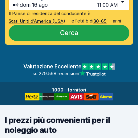
dom 16 ago
11:00 AM
Il Paese di residenza del conducente è
e l'età è di
anni
Stati Uniti d'America (USA)
30-65
Cerca
Valutazione Eccellente
su 279.598 recensioni
1000+ fornitori
I prezzi più convenienti per il
noleggio auto