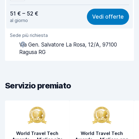
Rapporto qualità-prezzo
7,0
51 € – 52 €
Vedi offerte
al giorno
Facile da trovare
8,2
Sede più richiesta
Gentilezza degli agenti
7,2
Via Gen. Salvatore La Rosa, 12/A, 97100
Rapidità del ritiro
8,0
Ragusa RG
Rapidità della riconsegna
8,2
Pulizia del veicolo
8,3
Servizio premiato
Condizioni dell'auto
8,1
World Travel Tech
World Travel Tech