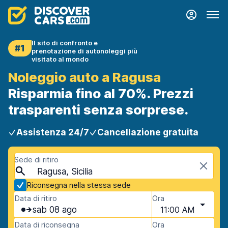
Il sito di confronto e
#1
prenotazione di autonoleggi più
visitato al mondo
Noleggio auto a Ragusa
Risparmia fino al 70%. Prezzi
trasparenti senza sorprese.
Assistenza 24/7
Cancellazione gratuita
Sede di ritiro
Ragusa, Sicilia
Riconsegna nella stessa sede
Data di ritiro
Ora
sab 08 ago
11:00 AM
Data di riconsegna
Ora