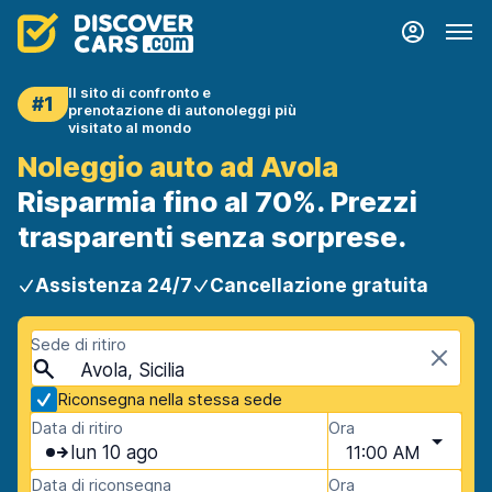
Il sito di confronto e
#1
prenotazione di autonoleggi più
visitato al mondo
Noleggio auto ad Avola
Risparmia fino al 70%. Prezzi
trasparenti senza sorprese.
Assistenza 24/7
Cancellazione gratuita
Sede di ritiro
Avola, Sicilia
Riconsegna nella stessa sede
Data di ritiro
Ora
lun 10 ago
11:00 AM
Data di riconsegna
Ora