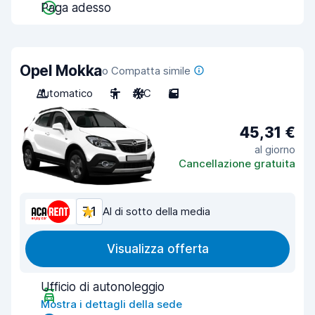
Paga adesso
Opel Mokka
o Compatta simile
Automatico
5
A/C
5
45,31 €
al giorno
Cancellazione gratuita
7,1
Al di sotto della media
Visualizza offerta
Ufficio di autonoleggio
Mostra i dettagli della sede