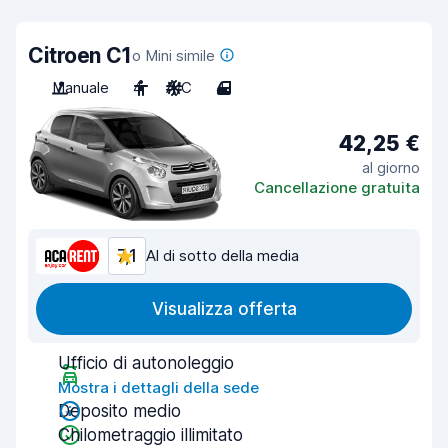
Citroen C1
o Mini simile
Manuale
4
A/C
4
42,25 €
al giorno
Cancellazione gratuita
7,1
Al di sotto della media
Visualizza offerta
Ufficio di autonoleggio
Mostra i dettagli della sede
Deposito medio
Chilometraggio illimitato