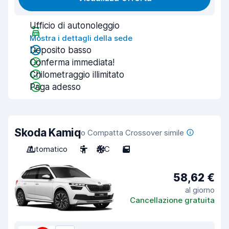
Ufficio di autonoleggio
Mostra i dettagli della sede
Deposito basso
Conferma immediata!
Chilometraggio illimitato
Paga adesso
Skoda Kamiq
o Compatta Crossover simile
Automatico
5
A/C
5
58,62 €
al giorno
Cancellazione gratuita