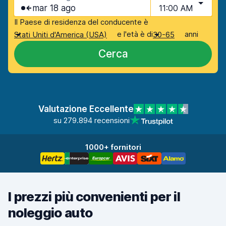
mar 18 ago
11:00 AM
Il Paese di residenza del conducente è
e l'età è di
anni
Stati Uniti d'America (USA)
30-65
Cerca
Valutazione Eccellente
su 279.894 recensioni
1000+ fornitori
I prezzi più convenienti per il
noleggio auto