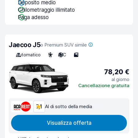
Deposito medio
Chilometraggio illimitato
Paga adesso
Jaecoo J5
o Premium SUV simile
Automatico
5
A/C
5
78,20 €
al giorno
Cancellazione gratuita
7,1
Al di sotto della media
Visualizza offerta