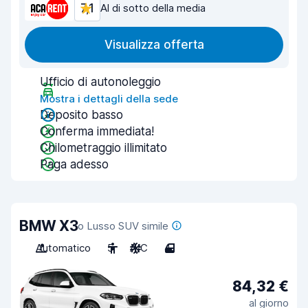
7,1
Al di sotto della media
Visualizza offerta
Ufficio di autonoleggio
Mostra i dettagli della sede
Deposito basso
Conferma immediata!
Chilometraggio illimitato
Paga adesso
BMW X3
o Lusso SUV simile
Automatico
5
A/C
4
84,32 €
al giorno