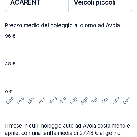
ACARENT
Veicoli piccoli
Prezzo medio del noleggio al giorno ad Avola
96 €
48 €
0 €
Mag
Gen
Ago
Nov
Dec
Feb
Mar
Lug
Apr
Set
Giu
Ott
Il mese in cui il noleggio auto ad Avola costa meno è
aprile, con una tariffa media di 27,48 € al giorno.