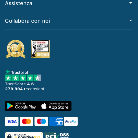
Assistenza
Collabora con noi
TrustScore
4.6
279.894
recensioni