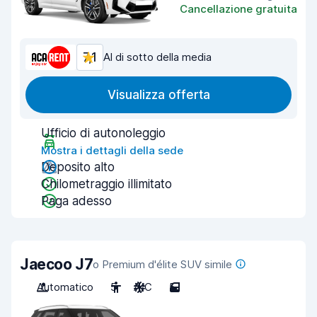
Cancellazione gratuita
7,1
Al di sotto della media
Visualizza offerta
Ufficio di autonoleggio
Mostra i dettagli della sede
Deposito alto
Chilometraggio illimitato
Paga adesso
Jaecoo J7
o Premium d'élite SUV simile
Automatico
5
A/C
5