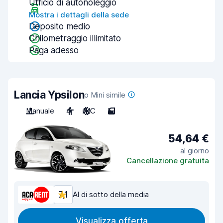
Ufficio di autonoleggio
Mostra i dettagli della sede
Deposito medio
Chilometraggio illimitato
Paga adesso
Lancia Ypsilon
o Mini simile
Manuale
4
A/C
5
54,64 €
al giorno
Cancellazione gratuita
7,1
Al di sotto della media
Visualizza offerta