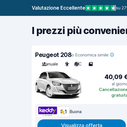
Valutazione Eccellente
su 27
I prezzi più convenie
Peugeot 208
o Economica simile
Manuale
5
A/C
5
40,09 
al giorn
Cancellazion
gratuit
8,1
Buona
Visualizza offerta