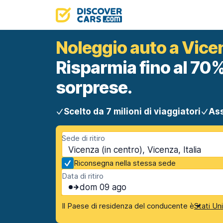
Noleggio auto a Vicen
Risparmia fino al 70%
sorprese.
Scelto da 7 milioni di viaggiatori
Ass
Sede di ritiro
Vicenza (in centro), Vicenza, Italia
Riconsegna nella stessa sede
Data di ritiro
dom 09 ago
Il Paese di residenza del conducente è
Stati Un