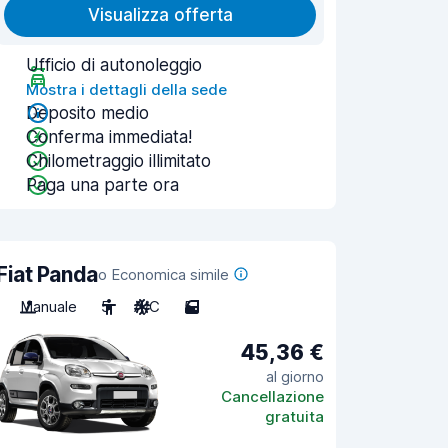
Visualizza offerta
Ufficio di autonoleggio
Mostra i dettagli della sede
Deposito medio
Conferma immediata!
Chilometraggio illimitato
Paga una parte ora
Fiat Panda
o Economica simile
Manuale
5
A/C
5
45,36 €
al giorno
Cancellazione
gratuita