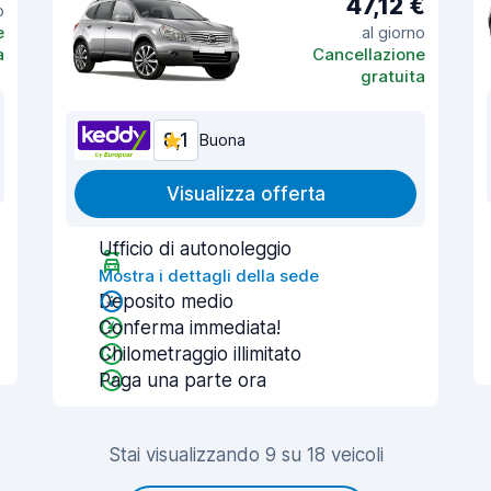
47,12 €
o
e
al giorno
a
Cancellazione
gratuita
8,1
Buona
Visualizza offerta
Ufficio di autonoleggio
Mostra i dettagli della sede
Deposito medio
Conferma immediata!
Chilometraggio illimitato
Paga una parte ora
Stai visualizzando 9 su 18 veicoli