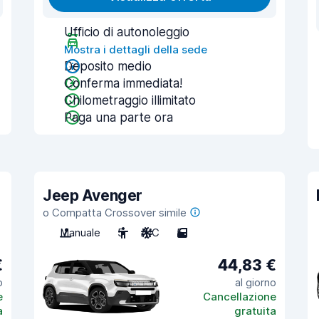
Ufficio di autonoleggio
Mostra i dettagli della sede
Deposito medio
Conferma immediata!
Chilometraggio illimitato
Paga una parte ora
Jeep Avenger
o Compatta Crossover simile
Manuale
5
A/C
5
€
44,83 €
o
al giorno
e
Cancellazione
a
gratuita