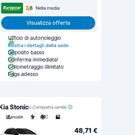
7,8
Nella media
Visualizza offerta
Ufficio di autonoleggio
Mostra i dettagli della sede
Deposito basso
Conferma immediata!
Chilometraggio illimitato
Paga adesso
Kia Stonic
o Compatta simile
Manuale
5
A/C
5
48,71 €