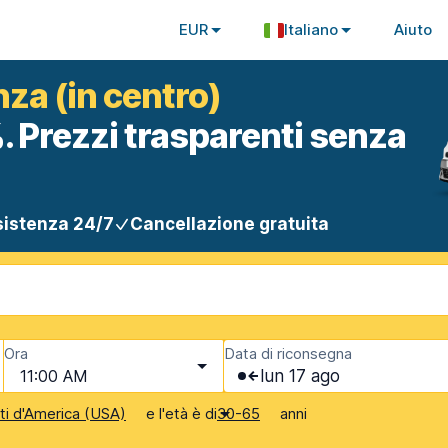
EUR
Italiano
Aiuto
za (in centro)
. Prezzi trasparenti senza
istenza 24/7
Cancellazione gratuita
Ora
Data di riconsegna
11:00 AM
lun 17 ago
e l'età è di
anni
iti d'America (USA)
30-65