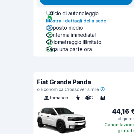
Ufficio di autonoleggio
Mostra i dettagli della sede
Deposito medio
Conferma immediata!
Chilometraggio illimitato
Paga una parte ora
Fiat Grande Panda
o Economica Crossover simile
Automatico
5
A/C
5
44,16 
al giorn
Cancellazion
gratuit