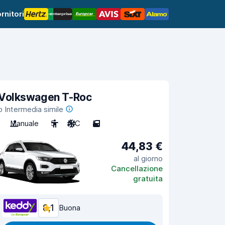
rnitori
Volkswagen T-Roc
o Intermedia simile
Manuale
5
A/C
5
44,83 €
al giorno
Cancellazione
gratuita
8,1
Buona