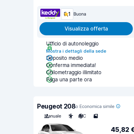
8,1
Buona
Visualizza offerta
Ufficio di autonoleggio
Mostra i dettagli della sede
Deposito medio
Conferma immediata!
Chilometraggio illimitato
Paga una parte ora
Peugeot 208
o Economica simile
Manuale
5
A/C
5
45,82 