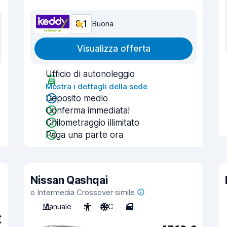
8,1
Buona
Visualizza offerta
Ufficio di autonoleggio
Mostra i dettagli della sede
Deposito medio
Conferma immediata!
Chilometraggio illimitato
Paga una parte ora
Nissan Qashqai
o Intermedia Crossover simile
Manuale
5
A/C
5
€