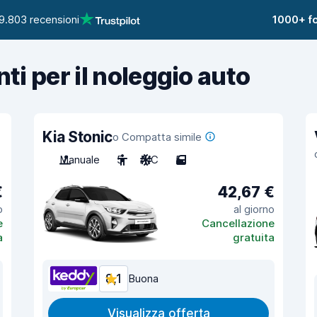
9.803 recensioni
1000+ fo
nti per il noleggio auto
Kia Stonic
o Compatta simile
Manuale
5
A/C
5
€
42,67 €
o
al giorno
e
Cancellazione
a
gratuita
8,1
Buona
Visualizza offerta