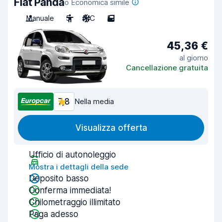
Fiat Panda
o Economica simile
Manuale
5
A/C
5
45,36 €
al giorno
Cancellazione gratuita
7,8
Nella media
Visualizza offerta
Ufficio di autonoleggio
Mostra i dettagli della sede
Deposito basso
Conferma immediata!
Chilometraggio illimitato
Paga adesso