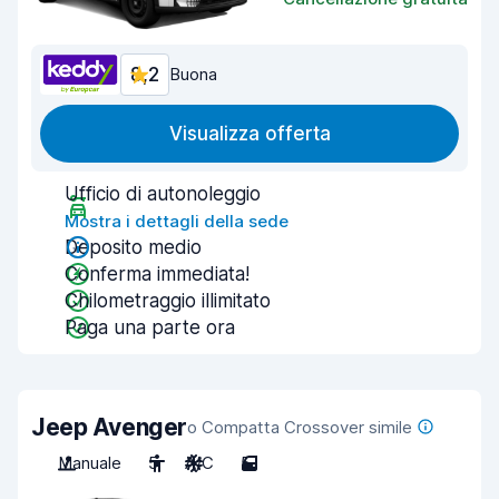
8,2
Buona
Visualizza offerta
Ufficio di autonoleggio
Mostra i dettagli della sede
Deposito medio
Conferma immediata!
Chilometraggio illimitato
Paga una parte ora
Jeep Avenger
o Compatta Crossover simile
Manuale
5
A/C
5