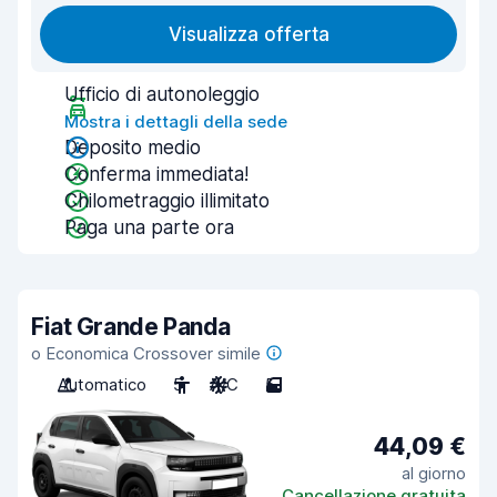
Visualizza offerta
Ufficio di autonoleggio
Mostra i dettagli della sede
Deposito medio
Conferma immediata!
Chilometraggio illimitato
Paga una parte ora
Fiat Grande Panda
o Economica Crossover simile
Automatico
5
A/C
5
44,09 €
al giorno
Cancellazione gratuita