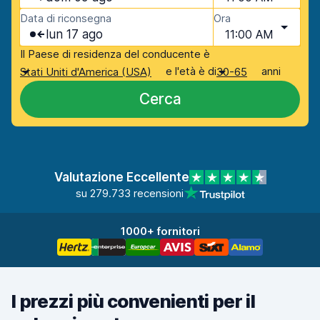
Data di riconsegna
Ora
lun 17 ago
11:00 AM
Il Paese di residenza del conducente è
e l'età è di
anni
Stati Uniti d'America (USA)
30-65
Cerca
Valutazione Eccellente
su 279.733 recensioni
1000+ fornitori
I prezzi più convenienti per il