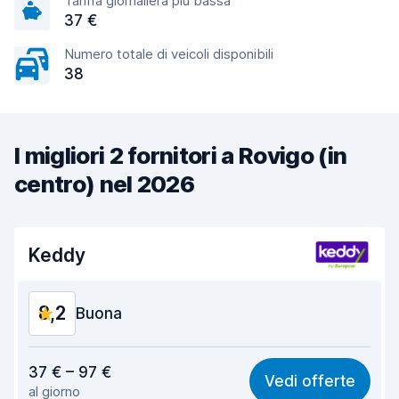
Tariffa giornaliera più bassa
37 €
Numero totale di veicoli disponibili
38
I migliori 2 fornitori a Rovigo (in
centro) nel 2026
Keddy
8,2
Buona
Rapporto qualità-prezzo
8,0
37 € – 97 €
Vedi offerte
al giorno
Facile da trovare
8,2