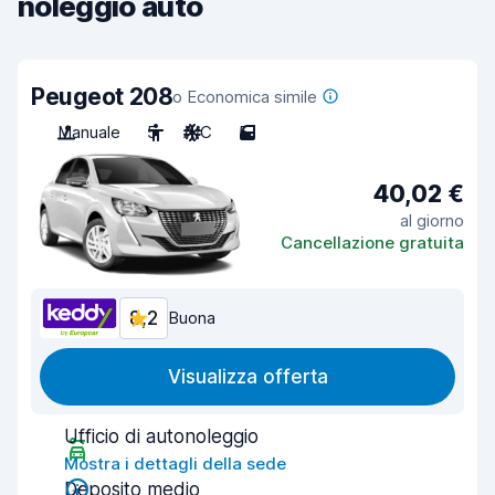
noleggio auto
Peugeot 208
o Economica simile
Manuale
5
A/C
5
40,02 €
al giorno
Cancellazione gratuita
8,2
Buona
Visualizza offerta
Ufficio di autonoleggio
Mostra i dettagli della sede
Deposito medio