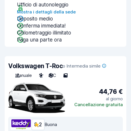
Ufficio di autonoleggio
Mostra i dettagli della sede
Deposito medio
Conferma immediata!
Chilometraggio illimitato
Paga una parte ora
Volkswagen T-Roc
o Intermedia simile
Manuale
5
A/C
5
44,76 €
al giorno
Cancellazione gratuita
8,2
Buona