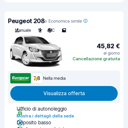
Peugeot 208
o Economica simile
Manuale
5
A/C
5
45,82 €
al giorno
Cancellazione gratuita
7,8
Nella media
Visualizza offerta
Ufficio di autonoleggio
Mostra i dettagli della sede
Deposito basso