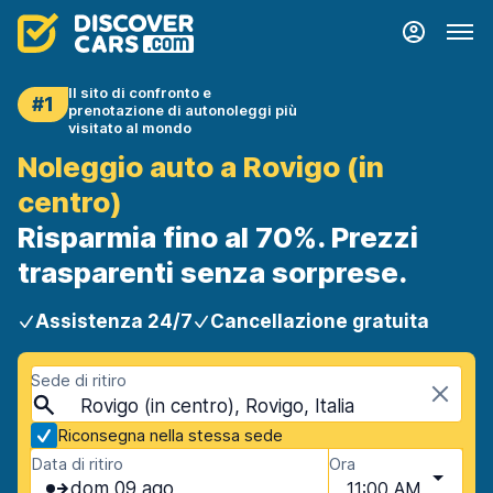
Il sito di confronto e
#1
prenotazione di autonoleggi più
visitato al mondo
Noleggio auto a Rovigo (in
centro)
Risparmia fino al 70%. Prezzi
trasparenti senza sorprese.
Assistenza 24/7
Cancellazione gratuita
Sede di ritiro
Rovigo (in centro), Rovigo, Italia
Riconsegna nella stessa sede
Data di ritiro
Ora
dom 09 ago
11:00 AM