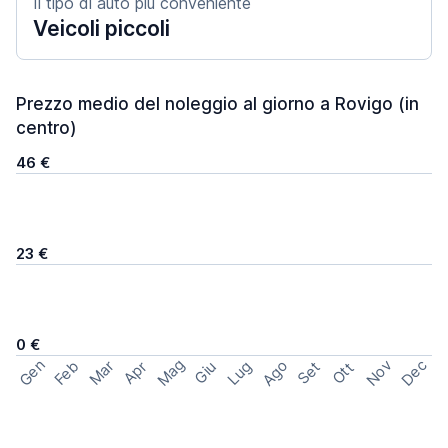
Il tipo di auto più conveniente
Veicoli piccoli
Prezzo medio del noleggio al giorno a Rovigo (in
centro)
46 €
23 €
0 €
Mag
Gen
Ago
Nov
Dec
Feb
Mar
Lug
Apr
Set
Giu
Ott