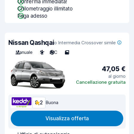
Conferma immediata!
Chilometraggio illimitato
Paga adesso
Nissan Qashqai
o Intermedia Crossover simile
Manuale
5
A/C
5
47,05 €
al giorno
Cancellazione gratuita
8,2
Buona
Visualizza offerta