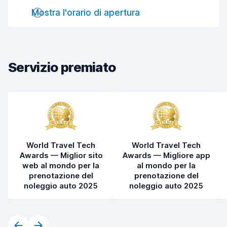
Mostra l'orario di apertura
Rapidità della riconsegna
8,2
Pulizia del veicolo
7,8
Condizioni dell'auto
7,8
Servizio premiato
World Travel Tech
World Travel Tech
Awards — Miglior sito
Awards — Migliore app
web al mondo per la
al mondo per la
prenotazione del
prenotazione del
noleggio auto 2025
noleggio auto 2025