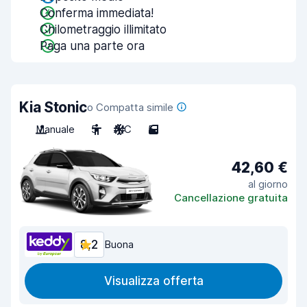
Conferma immediata!
Chilometraggio illimitato
Paga una parte ora
Kia Stonic
o Compatta simile
Manuale
5
A/C
5
42,60 €
al giorno
Cancellazione gratuita
8,2
Buona
Visualizza offerta