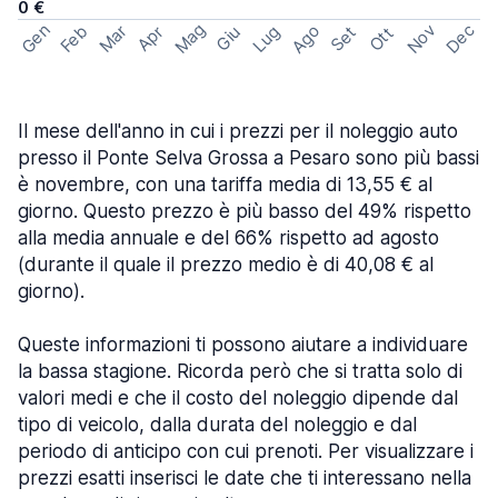
0 €
Mag
Gen
Ago
Nov
Dec
Feb
Mar
Lug
Apr
Set
Giu
Ott
Il mese dell'anno in cui i prezzi per il noleggio auto
presso il Ponte Selva Grossa a Pesaro sono più bassi
è novembre, con una tariffa media di 13,55 € al
giorno. Questo prezzo è più basso del 49% rispetto
alla media annuale e del 66% rispetto ad agosto
(durante il quale il prezzo medio è di 40,08 € al
giorno).
Queste informazioni ti possono aiutare a individuare
la bassa stagione. Ricorda però che si tratta solo di
valori medi e che il costo del noleggio dipende dal
tipo di veicolo, dalla durata del noleggio e dal
periodo di anticipo con cui prenoti. Per visualizzare i
prezzi esatti inserisci le date che ti interessano nella