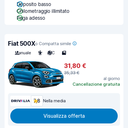
Deposito basso
Chilometraggio illimitato
Paga adesso
Fiat 500X
o Compatta simile
Manuale
5
A/C
5
31,80 €
35,33 €
al giorno
Cancellazione gratuita
7,8
Nella media
Visualizza offerta