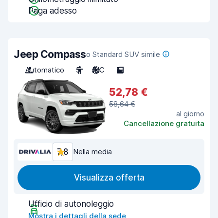
Paga adesso
Jeep Compass
o Standard SUV simile
Automatico
5
A/C
5
52,78 €
58,64 €
al giorno
Cancellazione gratuita
7,8
Nella media
Visualizza offerta
Ufficio di autonoleggio
Mostra i dettagli della sede