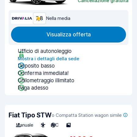
Cancellazione gratuita
7,8
Nella media
Visualizza offerta
Ufficio di autonoleggio
Mostra i dettagli della sede
Deposito basso
Conferma immediata!
Chilometraggio illimitato
Paga adesso
Fiat Tipo STW
o Compatta Station wagon simile
Manuale
5
A/C
5