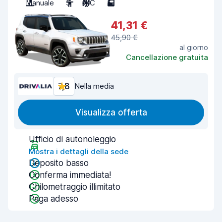
Manuale
5
A/C
5
41,31 €
45,90 €
al giorno
Cancellazione gratuita
7,8
Nella media
Visualizza offerta
Ufficio di autonoleggio
Mostra i dettagli della sede
Deposito basso
Conferma immediata!
Chilometraggio illimitato
Paga adesso