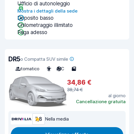
Ufficio di autonoleggio
Mostra i dettagli della sede
Deposito basso
Chilometraggio illimitato
Paga adesso
DR5
o Compatta SUV simile
Automatico
5
A/C
5
34,86 €
38,74 €
al giorno
Cancellazione gratuita
7,8
Nella media