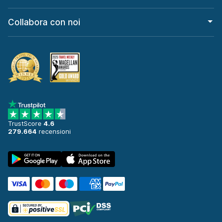
Collabora con noi
TrustScore
4.6
279.664
recensioni