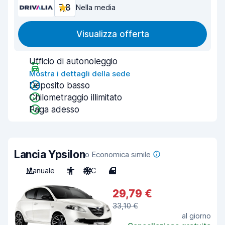
7,8
Nella media
Visualizza offerta
Ufficio di autonoleggio
Mostra i dettagli della sede
Deposito basso
Chilometraggio illimitato
Paga adesso
Lancia Ypsilon
o Economica simile
Manuale
5
A/C
4
29,79 €
33,10 €
al giorno