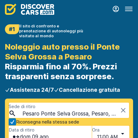
Il sito di confronto e
#1
prenotazione di autonoleggi più
visitato al mondo
Noleggio auto presso il Ponte
Selva Grossa a Pesaro
Risparmia fino al 70%. Prezzi
trasparenti senza sorprese.
Assistenza 24/7
Cancellazione gratuita
Sede di ritiro
Pesaro Ponte Selva Grossa, Pesaro, Italia
Riconsegna nella stessa sede
Data di ritiro
Ora
dom 09 ago
11:00 AM