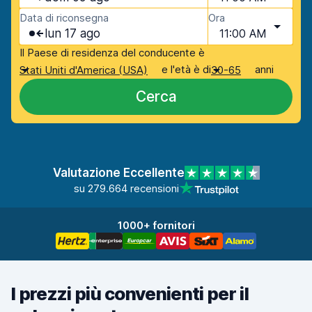
Data di riconsegna
Ora
lun 17 ago
11:00 AM
Il Paese di residenza del conducente è
e l'età è di
anni
Stati Uniti d'America (USA)
30-65
Cerca
Valutazione Eccellente
su 279.664 recensioni
1000+ fornitori
I prezzi più convenienti per il