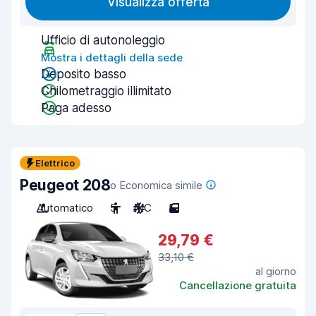
Visualizza offerta
Ufficio di autonoleggio
Mostra i dettagli della sede
Deposito basso
Chilometraggio illimitato
Paga adesso
Elettrico
Peugeot 208
o Economica simile
Automatico
5
A/C
5
29,79 €
33,10 €
al giorno
Cancellazione gratuita