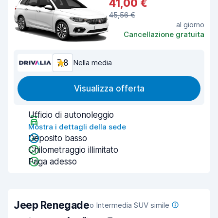
41,00 €
45,56 €
al giorno
Cancellazione gratuita
7,8
Nella media
Visualizza offerta
Ufficio di autonoleggio
Mostra i dettagli della sede
Deposito basso
Chilometraggio illimitato
Paga adesso
Jeep Renegade
o Intermedia SUV simile