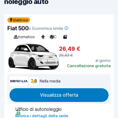
noleggio auto
Elettrico
Fiat 500
o Economica simile
Automatico
4
A/C
3
26,49 €
29,43 €
al giorno
Cancellazione gratuita
7,8
Nella media
Visualizza offerta
Ufficio di autonoleggio
Mostra i dettagli della sede