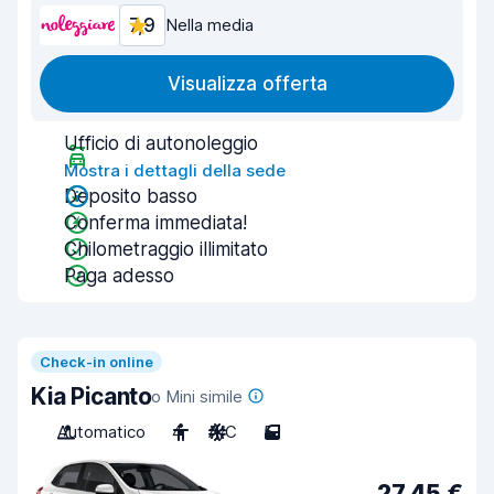
7,9
Nella media
Visualizza offerta
Ufficio di autonoleggio
Mostra i dettagli della sede
Deposito basso
Conferma immediata!
Chilometraggio illimitato
Paga adesso
Check-in online
Kia Picanto
o Mini simile
Automatico
4
A/C
5
27,45 €