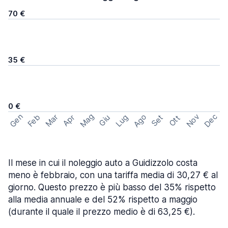
70 €
35 €
0 €
Mag
Gen
Ago
Nov
Dec
Feb
Mar
Lug
Apr
Set
Giu
Ott
Il mese in cui il noleggio auto a Guidizzolo costa
meno è febbraio, con una tariffa media di 30,27 € al
giorno. Questo prezzo è più basso del 35% rispetto
alla media annuale e del 52% rispetto a maggio
(durante il quale il prezzo medio è di 63,25 €).