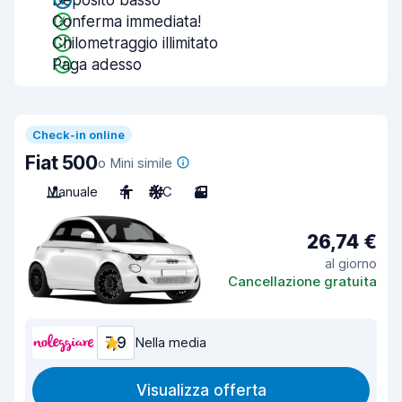
Deposito basso
Conferma immediata!
Chilometraggio illimitato
Paga adesso
Check-in online
Fiat 500
o Mini simile
Manuale
4
A/C
3
26,74 €
al giorno
Cancellazione gratuita
7,9
Nella media
Visualizza offerta