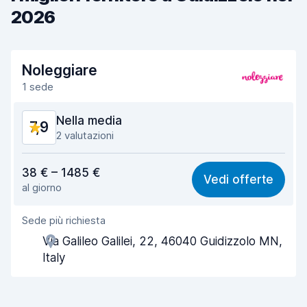
2026
Noleggiare
1 sede
Nella media
7,9
2 valutazioni
Rapporto qualità-prezzo
7,1
38 € – 1485 €
Vedi offerte
al giorno
Facile da trovare
8,2
Sede più richiesta
Gentilezza degli agenti
7,4
Via Galileo Galilei, 22, 46040 Guidizzolo MN,
Rapidità del ritiro
8,0
Italy
Rapidità della riconsegna
8,2