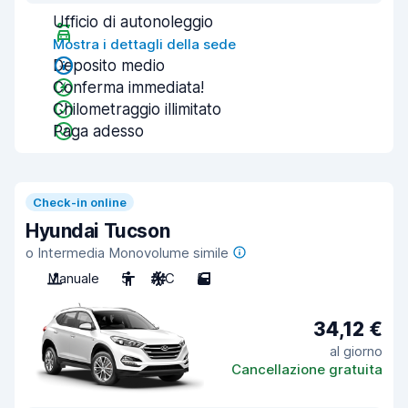
Ufficio di autonoleggio
Mostra i dettagli della sede
Deposito medio
Conferma immediata!
Chilometraggio illimitato
Paga adesso
Check-in online
Hyundai Tucson
o Intermedia Monovolume simile
Manuale
5
A/C
5
34,12 €
al giorno
Cancellazione gratuita