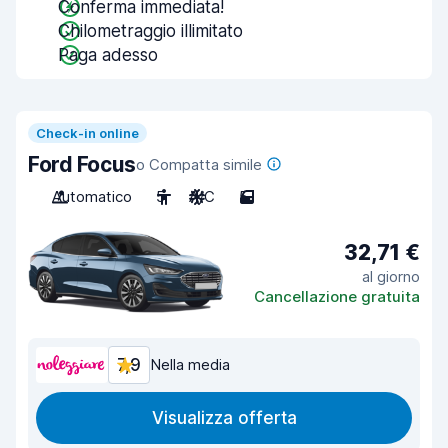
Conferma immediata!
Chilometraggio illimitato
Paga adesso
Check-in online
Ford Focus
o Compatta simile
Automatico
5
A/C
5
32,71 €
al giorno
Cancellazione gratuita
7,9
Nella media
Visualizza offerta