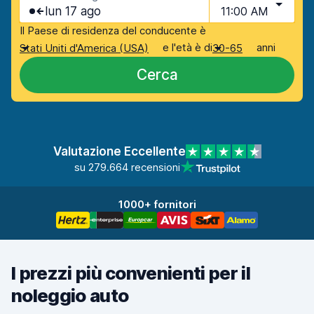
lun 17 ago
11:00 AM
Il Paese di residenza del conducente è
e l'età è di
anni
Stati Uniti d'America (USA)
30-65
Cerca
Valutazione Eccellente
su 279.664 recensioni
1000+ fornitori
I prezzi più convenienti per il
noleggio auto