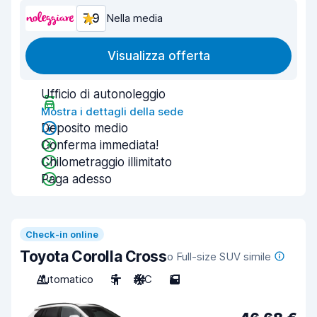
7,9
Nella media
Visualizza offerta
Ufficio di autonoleggio
Mostra i dettagli della sede
Deposito medio
Conferma immediata!
Chilometraggio illimitato
Paga adesso
Check-in online
Toyota Corolla Cross
o Full-size SUV simile
Automatico
5
A/C
5