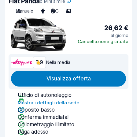
Fiat Panda
o Mini simile
Manuale
4
A/C
5
26,62 €
al giorno
Cancellazione gratuita
7,9
Nella media
Visualizza offerta
Ufficio di autonoleggio
Mostra i dettagli della sede
Deposito basso
Conferma immediata!
Chilometraggio illimitato
Paga adesso