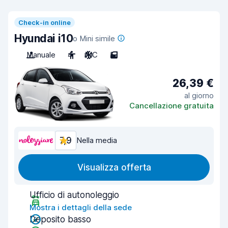
Check-in online
Hyundai i10
o Mini simile
Manuale
4
A/C
5
26,39 €
al giorno
Cancellazione gratuita
7,9
Nella media
Visualizza offerta
Ufficio di autonoleggio
Mostra i dettagli della sede
Deposito basso