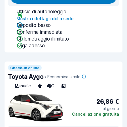
Ufficio di autonoleggio
Mostra i dettagli della sede
Deposito basso
Conferma immediata!
Chilometraggio illimitato
Paga adesso
Check-in online
Toyota Aygo
o Economica simile
Manuale
4
A/C
5
26,86 €
al giorno
Cancellazione gratuita