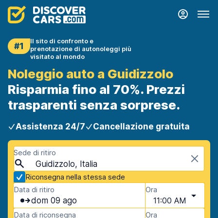
Il sito di confronto e
#1
prenotazione di autonoleggi più
visitato al mondo
Noleggio auto a Guidizzolo
Risparmia fino al 70%. Prezzi
trasparenti senza sorprese.
Assistenza 24/7
Cancellazione gratuita
Sede di ritiro
Guidizzolo, Italia
Riconsegna nella stessa sede
Data di ritiro
Ora
dom 09 ago
11:00 AM
Data di riconsegna
Ora