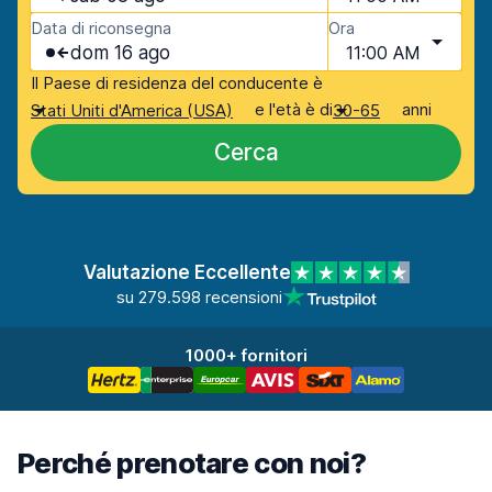
Data di riconsegna
Ora
dom 16 ago
11:00 AM
Il Paese di residenza del conducente è
e l'età è di
anni
Stati Uniti d'America (USA)
30-65
Cerca
Valutazione Eccellente
su 279.598 recensioni
1000+ fornitori
Perché prenotare con noi?