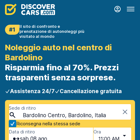
Il sito di confronto e
#1
prenotazione di autonoleggi più
visitato al mondo
Noleggio auto nel centro di
Bardolino
Risparmia fino al 70%. Prezzi
trasparenti senza sorprese.
Assistenza 24/7
Cancellazione gratuita
Sede di ritiro
Bardolino Centro, Bardolino, Italia
Riconsegna nella stessa sede
Data di ritiro
Ora
sab 08 ago
11:00 AM