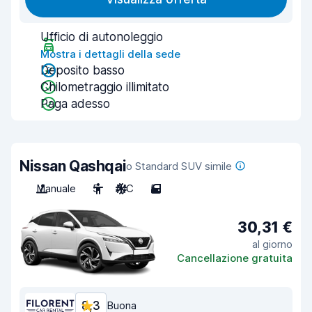
Ufficio di autonoleggio
Mostra i dettagli della sede
Deposito basso
Chilometraggio illimitato
Paga adesso
Nissan Qashqai
o Standard SUV simile
Manuale
5
A/C
5
30,31 €
al giorno
Cancellazione gratuita
8,3
Buona