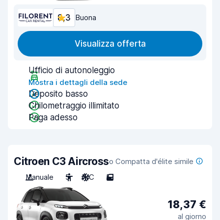
8,3
Buona
Visualizza offerta
Ufficio di autonoleggio
Mostra i dettagli della sede
Deposito basso
Chilometraggio illimitato
Paga adesso
Citroen C3 Aircross
o Compatta d'élite simile
Manuale
5
A/C
5
18,37 €
al giorno