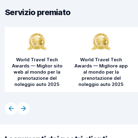
Servizio premiato
Pulizia del veicolo
8,6
Condizioni dell'auto
8,7
World Travel Tech
World Travel Tech
Awards — Miglior sito
Awards — Migliore app
web al mondo per la
al mondo per la
prenotazione del
prenotazione del
noleggio auto 2025
noleggio auto 2025