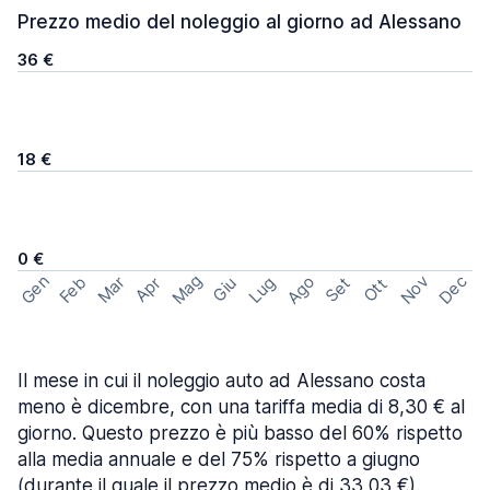
Prezzo medio del noleggio al giorno ad Alessano
36 €
18 €
0 €
Mag
Gen
Ago
Nov
Dec
Feb
Mar
Lug
Apr
Set
Giu
Ott
Il mese in cui il noleggio auto ad Alessano costa
meno è dicembre, con una tariffa media di 8,30 € al
giorno. Questo prezzo è più basso del 60% rispetto
alla media annuale e del 75% rispetto a giugno
(durante il quale il prezzo medio è di 33,03 €).