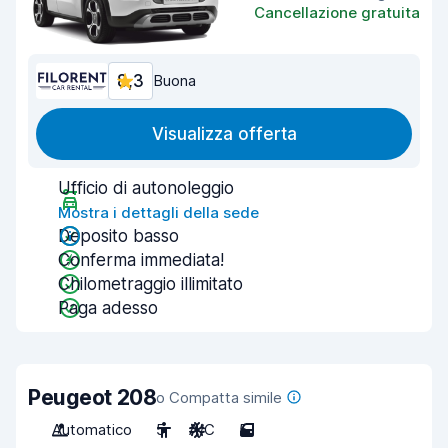
Cancellazione gratuita
8,3
Buona
Visualizza offerta
Ufficio di autonoleggio
Mostra i dettagli della sede
Deposito basso
Conferma immediata!
Chilometraggio illimitato
Paga adesso
Peugeot 208
o Compatta simile
Automatico
5
A/C
5