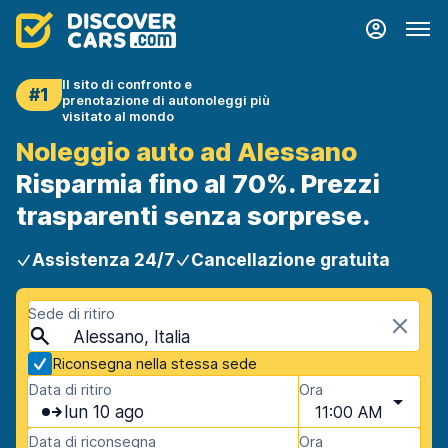
Il sito di confronto e
#1
prenotazione di autonoleggi più
visitato al mondo
Noleggio auto ad Alessano
Risparmia fino al 70%. Prezzi
trasparenti senza sorprese.
Assistenza 24/7
Cancellazione gratuita
Sede di ritiro
Alessano, Italia
Riconsegna nella stessa sede
Data di ritiro
Ora
lun 10 ago
11:00 AM
Data di riconsegna
Ora