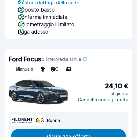
Mostra i dettagli della sede
Deposito basso
Conferma immediata!
Chilometraggio illimitato
Paga adesso
Ford Focus
o Intermedia simile
Manuale
5
A/C
5
24,10 €
al giorno
Cancellazione gratuita
8,3
Buona
Visualizza offerta