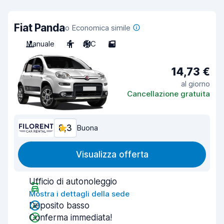
Fiat Panda
o Economica simile
Manuale
4
A/C
5
14,73 €
al giorno
Cancellazione gratuita
8,3
Buona
Visualizza offerta
Ufficio di autonoleggio
Mostra i dettagli della sede
Deposito basso
Conferma immediata!