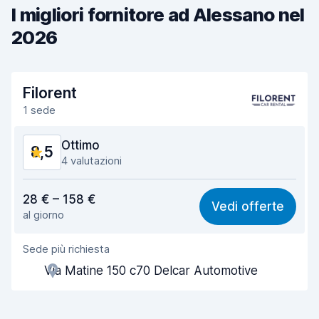
I migliori fornitore ad Alessano nel
2026
Filorent
1 sede
Ottimo
8,5
4 valutazioni
Rapporto qualità-prezzo
8,5
28 € – 158 €
Vedi offerte
al giorno
Facile da trovare
8,3
Sede più richiesta
Gentilezza degli agenti
8,6
Via Matine 150 c70 Delcar Automotive
Rapidità del ritiro
8,1
Rapidità della riconsegna
8,4