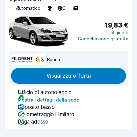
Automatico
5
A/C
5
19,83 €
al giorno
Cancellazione gratuita
8,3
Buona
Visualizza offerta
Ufficio di autonoleggio
Mostra i dettagli della sede
Deposito basso
Chilometraggio illimitato
Paga adesso