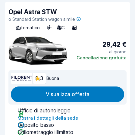
Opel Astra STW
o Standard Station wagon simile
Automatico
5
A/C
5
29,42 €
al giorno
Cancellazione gratuita
8,3
Buona
Visualizza offerta
Ufficio di autonoleggio
Mostra i dettagli della sede
Deposito basso
Chilometraggio illimitato