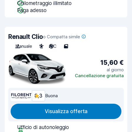
Chilometraggio illimitato
Paga adesso
Renault Clio
o Compatta simile
Manuale
5
A/C
5
15,60 €
al giorno
Cancellazione gratuita
8,3
Buona
Visualizza offerta
Ufficio di autonoleggio