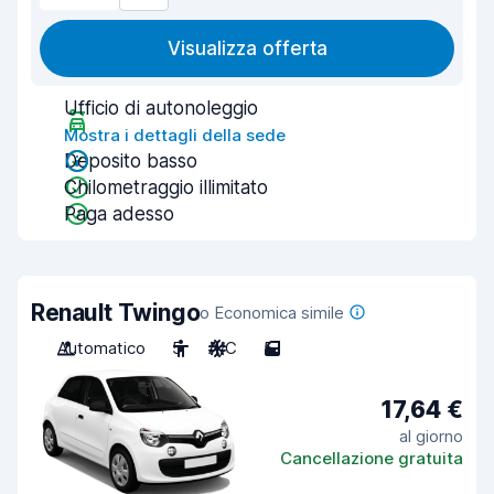
Visualizza offerta
Ufficio di autonoleggio
Mostra i dettagli della sede
Deposito basso
Chilometraggio illimitato
Paga adesso
Renault Twingo
o Economica simile
Automatico
5
A/C
5
17,64 €
al giorno
Cancellazione gratuita