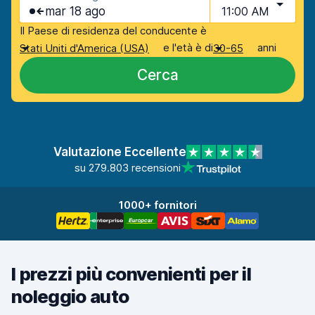
mar 18 ago
11:00 AM
Il Paese di residenza del conducente è
e l'età è di
anni
Stati Uniti d'America (USA)
30-65
Cerca
Valutazione Eccellente
su 279.803 recensioni
1000+ fornitori
I prezzi più convenienti per il
noleggio auto