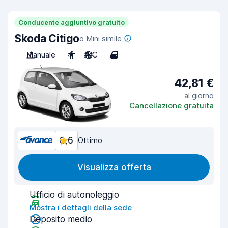
Conducente aggiuntivo gratuito
Skoda Citigo
o Mini simile
Manuale
4
A/C
4
42,81 €
al giorno
Cancellazione gratuita
8,6
Ottimo
Visualizza offerta
Ufficio di autonoleggio
Mostra i dettagli della sede
Deposito medio