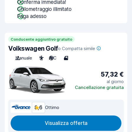
Conferma immediata!
Chilometraggio illimitato
Paga adesso
Conducente aggiuntivo gratuito
Volkswagen Golf
o Compatta simile
Manuale
5
A/C
4
57,32 €
al giorno
Cancellazione gratuita
8,6
Ottimo
Visualizza offerta