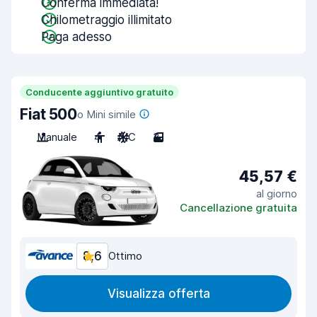
Conferma immediata!
Chilometraggio illimitato
Paga adesso
Conducente aggiuntivo gratuito
Fiat 500
o Mini simile
Manuale
4
A/C
3
45,57 €
al giorno
Cancellazione gratuita
8,6
Ottimo
Visualizza offerta