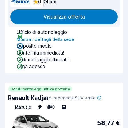
8,6
Ottimo
Visualizza offerta
Ufficio di autonoleggio
Mostra i dettagli della sede
Deposito medio
Conferma immediata!
Chilometraggio illimitato
Paga adesso
Conducente aggiuntivo gratuito
Renault Kadjar
o Intermedia SUV simile
Manuale
5
A/C
5
58,77 €