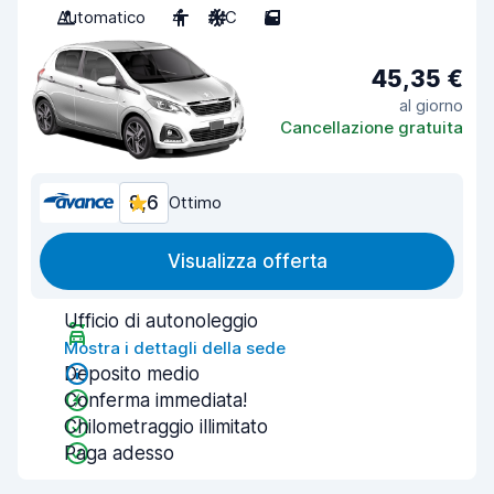
Automatico
4
A/C
5
45,35 €
al giorno
Cancellazione gratuita
8,6
Ottimo
Visualizza offerta
Ufficio di autonoleggio
Mostra i dettagli della sede
Deposito medio
Conferma immediata!
Chilometraggio illimitato
Paga adesso