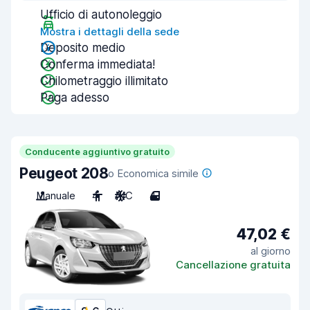
Ufficio di autonoleggio
Mostra i dettagli della sede
Deposito medio
Conferma immediata!
Chilometraggio illimitato
Paga adesso
Conducente aggiuntivo gratuito
Peugeot 208
o Economica simile
Manuale
4
A/C
4
47,02 €
al giorno
Cancellazione gratuita