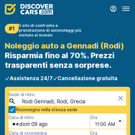
Il sito di confronto e
#1
prenotazione di autonoleggi più
visitato al mondo
Noleggio auto a Gennadi (Rodi)
Risparmia fino al 70%. Prezzi
trasparenti senza sorprese.
Assistenza 24/7
Cancellazione gratuita
Sede di ritiro
Rodi Gennadi, Rodi, Grecia
Riconsegna nella stessa sede
Data di ritiro
Ora
dom 09 ago
11:00 AM
Data di riconsegna
Ora