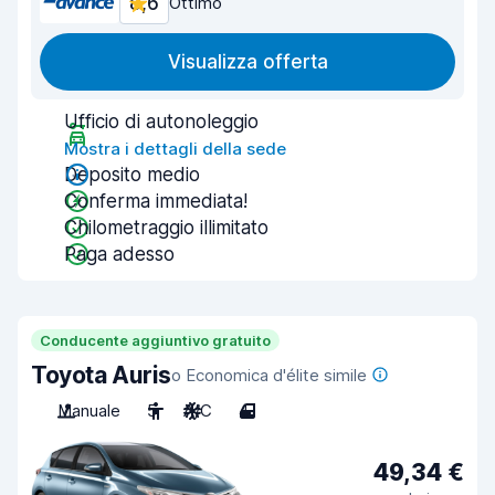
8,6
Ottimo
Visualizza offerta
Ufficio di autonoleggio
Mostra i dettagli della sede
Deposito medio
Conferma immediata!
Chilometraggio illimitato
Paga adesso
Conducente aggiuntivo gratuito
Toyota Auris
o Economica d'élite simile
Manuale
5
A/C
4
49,34 €