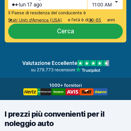
lun 17 ago
11:00 AM
Il Paese di residenza del conducente è
e l'età è di
anni
Stati Uniti d'America (USA)
30-65
Cerca
Valutazione Eccellente
su 279.773 recensioni
1000+ fornitori
I prezzi più convenienti per il
noleggio auto