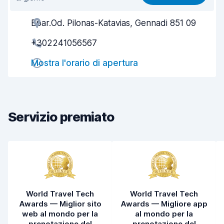
Facile da trovare
8,2
Epar.Od. Pilonas-Katavias, Gennadi 851 09
Gentilezza degli agenti
9,3
+302241056567
Rapidità del ritiro
8,0
Mostra l'orario di apertura
Rapidità della riconsegna
8,2
Pulizia del veicolo
9,2
Condizioni dell'auto
8,6
Servizio premiato
World Travel Tech
World Travel Tech
Awards — Miglior sito
Awards — Migliore app
web al mondo per la
al mondo per la
prenotazione del
prenotazione del