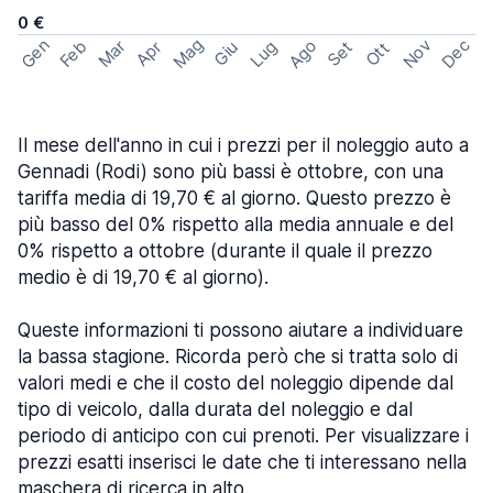
0 €
Mag
Gen
Ago
Nov
Dec
Feb
Mar
Lug
Apr
Set
Giu
Ott
Il mese dell'anno in cui i prezzi per il noleggio auto a
Gennadi (Rodi) sono più bassi è ottobre, con una
tariffa media di 19,70 € al giorno. Questo prezzo è
più basso del 0% rispetto alla media annuale e del
0% rispetto a ottobre (durante il quale il prezzo
medio è di 19,70 € al giorno).
Queste informazioni ti possono aiutare a individuare
la bassa stagione. Ricorda però che si tratta solo di
valori medi e che il costo del noleggio dipende dal
tipo di veicolo, dalla durata del noleggio e dal
periodo di anticipo con cui prenoti. Per visualizzare i
prezzi esatti inserisci le date che ti interessano nella
maschera di ricerca in alto.