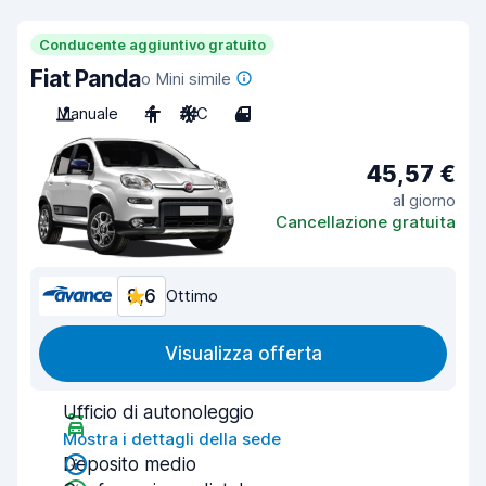
Conducente aggiuntivo gratuito
Fiat Panda
o Mini simile
Manuale
4
A/C
4
45,57 €
al giorno
Cancellazione gratuita
8,6
Ottimo
Visualizza offerta
Ufficio di autonoleggio
Mostra i dettagli della sede
Deposito medio