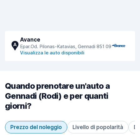
Avance
A
Epar.Od. Pilonas-Katavias, Gennadi 851 09
Visualizza le auto disponibili
Quando prenotare un'auto a
Gennadi (Rodi) e per quanti
giorni?
Prezzo del noleggio
Livello di popolarità
Du