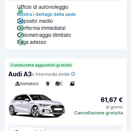
Ufficio di autonoleggio
Mostra i dettagli della sede
Deposito medio
Conferma immediata!
Chilometraggio illimitato
Paga adesso
Conducente aggiuntivo gratuito
Audi A3
o Intermedia simile
Automatico
5
A/C
4
61,67 €
al giorno
Cancellazione gratuita