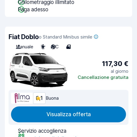
Chilometraggio illimitato
Paga adesso
Fiat Doblo
o Standard Minibus simile
Manuale
7
A/C
4
117,30 €
al giorno
Cancellazione gratuita
8,1
Buona
Visualizza offerta
Servizio accoglienza