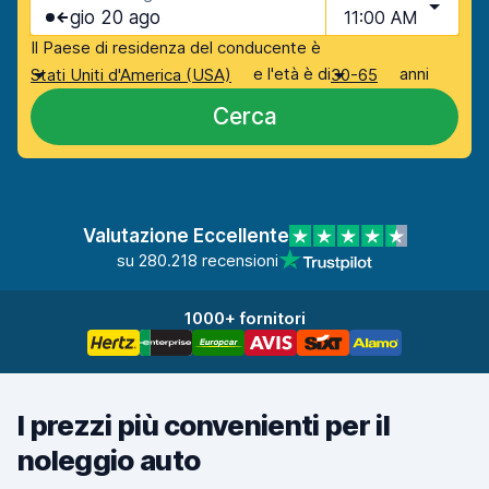
gio 20 ago
11:00 AM
Il Paese di residenza del conducente è
e l'età è di
anni
Stati Uniti d'America (USA)
30-65
Cerca
Valutazione Eccellente
su 280.218 recensioni
1000+ fornitori
I prezzi più convenienti per il
noleggio auto