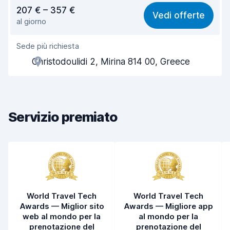
Rapporto qualità-prezzo
7,7
207 € – 357 €
Vedi offerte
al giorno
Facile da trovare
8,2
Sede più richiesta
Gentilezza degli agenti
7,9
Christodoulidi 2, Mirina 814 00, Greece
Rapidità del ritiro
8,0
Rapidità della riconsegna
8,2
Servizio premiato
Pulizia del veicolo
7,8
Condizioni dell'auto
7,9
World Travel Tech
World Travel Tech
Awards — Miglior sito
Awards — Migliore app
web al mondo per la
al mondo per la
prenotazione del
prenotazione del