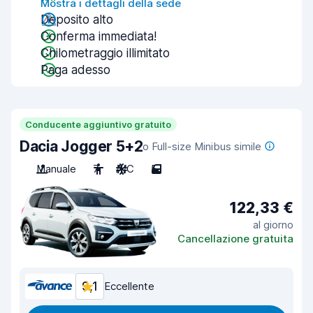
Mostra i dettagli della sede
Deposito alto
Conferma immediata!
Chilometraggio illimitato
Paga adesso
Conducente aggiuntivo gratuito
Dacia Jogger 5+2
o Full-size Minibus simile
Manuale
7
A/C
5
122,33 €
al giorno
Cancellazione gratuita
9,1
Eccellente