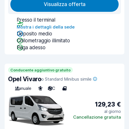
Visualizza offerta
Presso il terminal
Mostra i dettagli della sede
Deposito medio
Chilometraggio illimitato
Paga adesso
Conducente aggiuntivo gratuito
Opel Vivaro
o Standard Minibus simile
Manuale
9
A/C
4
129,23 €
al giorno
Cancellazione gratuita