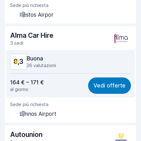
Sede più richiesta
Gentilezza degli agenti
8,4
Ifestos Airpor
Rapidità del ritiro
9,6
Rapidità della riconsegna
9,5
Alma Car Hire
3 sedi
Pulizia del veicolo
8,4
Buona
8,3
Condizioni dell'auto
7,8
26 valutazioni
Rapporto qualità-prezzo
7,9
164 € – 171 €
Vedi offerte
al giorno
Facile da trovare
8,4
Sede più richiesta
Gentilezza degli agenti
9,0
Limnos Airport
Rapidità del ritiro
8,0
Rapidità della riconsegna
9,0
Autounion