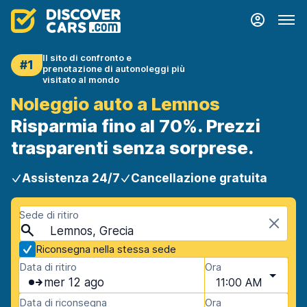
Il sito di confronto e
#1
prenotazione di autonoleggi più
visitato al mondo
Noleggio auto a Lemnos
Risparmia fino al 70%. Prezzi
trasparenti senza sorprese.
Assistenza 24/7
Cancellazione gratuita
Sede di ritiro
Lemnos, Grecia
Riconsegna nella stessa sede
Data di ritiro
Ora
mer 12 ago
11:00 AM
Data di riconsegna
Ora