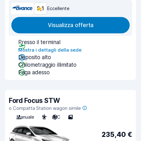
9,1
Eccellente
Visualizza offerta
Presso il terminal
Mostra i dettagli della sede
Deposito alto
Chilometraggio illimitato
Paga adesso
Ford Focus STW
o Compatta Station wagon simile
Manuale
5
A/C
5
235,40 €