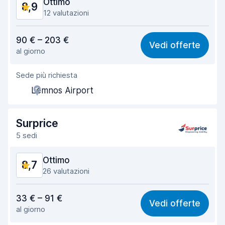
Ottimo
8,9
12 valutazioni
Rapporto qualità-prezzo
8,5
90 € – 203 €
Vedi offerte
al giorno
Facile da trovare
8,9
Sede più richiesta
Gentilezza degli agenti
9,1
Lemnos Airport
Rapidità del ritiro
9,0
Rapidità della riconsegna
9,1
Surprice
5 sedi
Pulizia del veicolo
9,0
Ottimo
8,7
Condizioni dell'auto
8,4
26 valutazioni
Rapporto qualità-prezzo
8,1
33 € – 91 €
Vedi offerte
al giorno
Facile da trovare
9,4