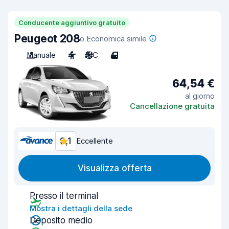
Conducente aggiuntivo gratuito
Peugeot 208
o Economica simile
Manuale
4
A/C
4
64,54 €
al giorno
Cancellazione gratuita
9,1
Eccellente
Visualizza offerta
Presso il terminal
Mostra i dettagli della sede
Deposito medio