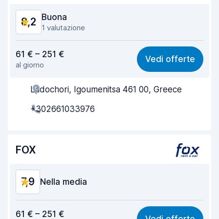
Buona
8,2
1 valutazione
Rapporto qualità-prezzo
7,9
61 € – 251 €
Vedi offerte
al giorno
Facile da trovare
8,2
Ladochori, Igoumenitsa 461 00, Greece
Gentilezza degli agenti
8,5
+302661033976
Rapidità del ritiro
8,0
Rapidità della riconsegna
8,2
FOX
Pulizia del veicolo
8,4
Condizioni dell'auto
7,8
7,9
Nella media
Rapporto qualità-prezzo
7,7
61 € – 251 €