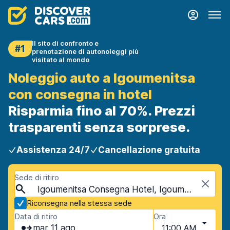
Il sito di confronto e
#1
prenotazione di autonoleggi più
visitato al mondo
Noleggio auto a Igoumenitsa
con consegna in hotel
Risparmia fino al 70%. Prezzi
trasparenti senza sorprese.
Assistenza 24/7
Cancellazione gratuita
Sede di ritiro
Igoumenitsa Consegna Hotel, Igoumenitsa, Grecia
Riconsegna nella stessa sede
Data di ritiro
Ora
mar 11 ago
11:00 AM