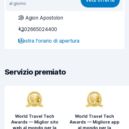
Vedi offerte
al giorno
Facile da trovare
8,2
29 Agion Apostolon
Gentilezza degli agenti
7,7
+302665024400
Rapidità del ritiro
8,0
Mostra l'orario di apertura
Rapidità della riconsegna
8,2
Pulizia del veicolo
7,8
Condizioni dell'auto
7,8
Servizio premiato
World Travel Tech
World Travel Tech
Awards — Miglior sito
Awards — Migliore app
web al mondo per la
al mondo per la