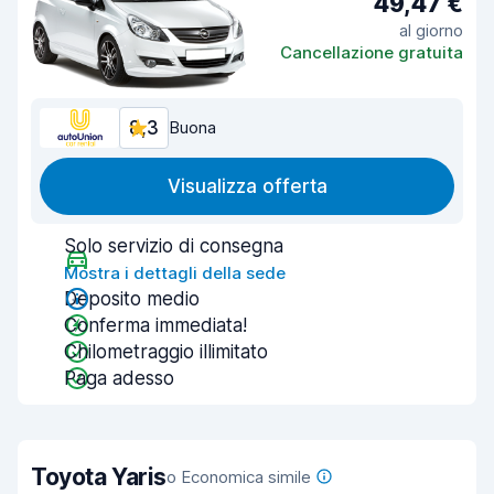
49,47 €
al giorno
Cancellazione gratuita
8,3
Buona
Visualizza offerta
Solo servizio di consegna
Mostra i dettagli della sede
Deposito medio
Conferma immediata!
Chilometraggio illimitato
Paga adesso
Toyota Yaris
o Economica simile