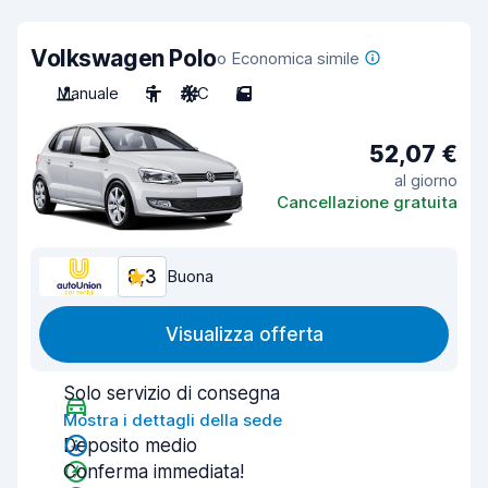
Volkswagen Polo
o Economica simile
Manuale
5
A/C
5
52,07 €
al giorno
Cancellazione gratuita
8,3
Buona
Visualizza offerta
Solo servizio di consegna
Mostra i dettagli della sede
Deposito medio
Conferma immediata!