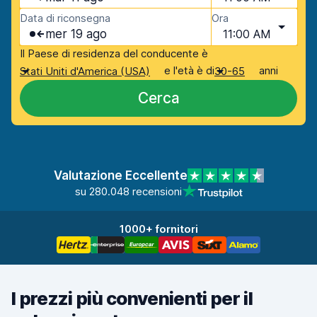
Data di riconsegna
Ora
mer 19 ago
11:00 AM
Il Paese di residenza del conducente è
e l'età è di
anni
Stati Uniti d'America (USA)
30-65
Cerca
Valutazione Eccellente
su 280.048 recensioni
1000+ fornitori
I prezzi più convenienti per il