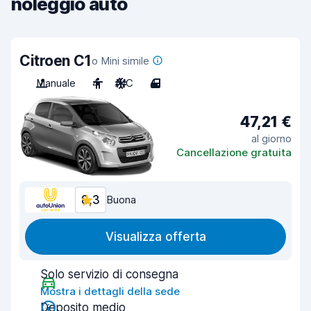
noleggio auto
Citroen C1
o Mini simile
Manuale
4
A/C
4
47,21 €
al giorno
Cancellazione gratuita
8,3
Buona
Visualizza offerta
Solo servizio di consegna
Mostra i dettagli della sede
Deposito medio