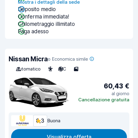
Mostra i dettagli della sede
Deposito medio
Conferma immediata!
Chilometraggio illimitato
Paga adesso
Nissan Micra
o Economica simile
Automatico
5
A/C
5
60,43 €
al giorno
Cancellazione gratuita
8,3
Buona
Visualizza offerta