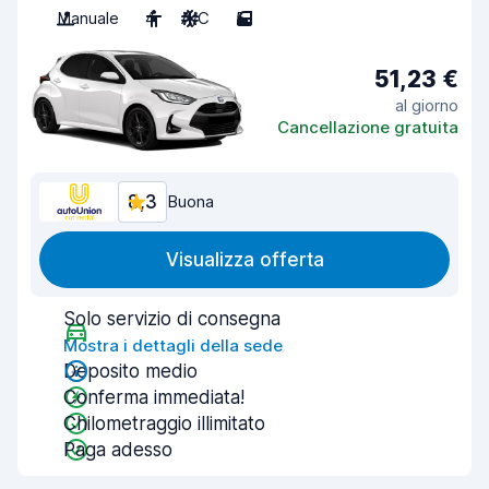
Manuale
4
A/C
5
51,23 €
al giorno
Cancellazione gratuita
8,3
Buona
Visualizza offerta
Solo servizio di consegna
Mostra i dettagli della sede
Deposito medio
Conferma immediata!
Chilometraggio illimitato
Paga adesso