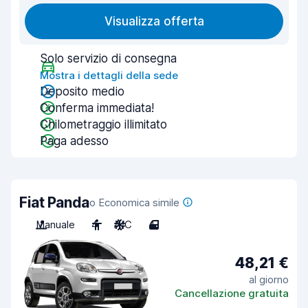
Visualizza offerta
Solo servizio di consegna
Mostra i dettagli della sede
Deposito medio
Conferma immediata!
Chilometraggio illimitato
Paga adesso
Fiat Panda
o Economica simile
Manuale
4
A/C
4
48,21 €
al giorno
Cancellazione gratuita