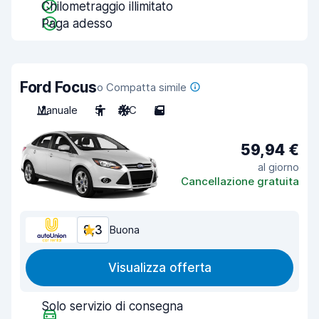
Chilometraggio illimitato
Paga adesso
Ford Focus
o Compatta simile
Manuale
5
A/C
5
59,94 €
al giorno
Cancellazione gratuita
8,3
Buona
Visualizza offerta
Solo servizio di consegna