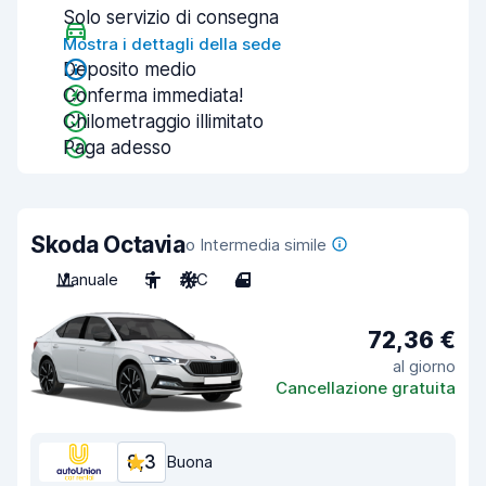
Solo servizio di consegna
Mostra i dettagli della sede
Deposito medio
Conferma immediata!
Chilometraggio illimitato
Paga adesso
Skoda Octavia
o Intermedia simile
Manuale
5
A/C
4
72,36 €
al giorno
Cancellazione gratuita
8,3
Buona