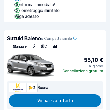
Conferma immediata!
Chilometraggio illimitato
Paga adesso
Suzuki Baleno
o Compatta simile
Manuale
5
A/C
4
55,10 €
al giorno
Cancellazione gratuita
8,3
Buona
Visualizza offerta