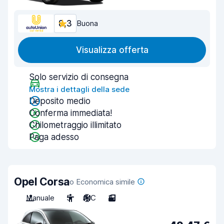
8,3
Buona
Visualizza offerta
Solo servizio di consegna
Mostra i dettagli della sede
Deposito medio
Conferma immediata!
Chilometraggio illimitato
Paga adesso
Opel Corsa
o Economica simile
Manuale
5
A/C
3