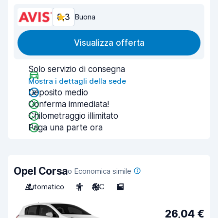
8,3
Buona
Visualizza offerta
Solo servizio di consegna
Mostra i dettagli della sede
Deposito medio
Conferma immediata!
Chilometraggio illimitato
Paga una parte ora
Opel Corsa
o Economica simile
Automatico
5
A/C
5
26,04 €