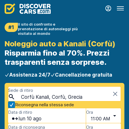
Il sito di confronto e
#1
prenotazione di autonoleggi più
visitato al mondo
Noleggio auto a Kanali (Corfù)
Risparmia fino al 70%. Prezzi
trasparenti senza sorprese.
Assistenza 24/7
Cancellazione gratuita
Sede di ritiro
Corfù Kanali, Corfù, Grecia
Riconsegna nella stessa sede
Data di ritiro
Ora
lun 10 ago
11:00 AM
Data di riconsegna
Ora