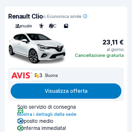
Renault Clio
o Economica simile
Manuale
5
A/C
5
23,11 €
al giorno
Cancellazione gratuita
8,3
Buona
Visualizza offerta
Solo servizio di consegna
Mostra i dettagli della sede
Deposito medio
Conferma immediata!