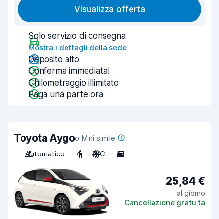
Visualizza offerta
Solo servizio di consegna
Mostra i dettagli della sede
Deposito alto
Conferma immediata!
Chilometraggio illimitato
Paga una parte ora
Toyota Aygo
o Mini simile
Automatico
4
A/C
5
25,84 €
al giorno
Cancellazione gratuita