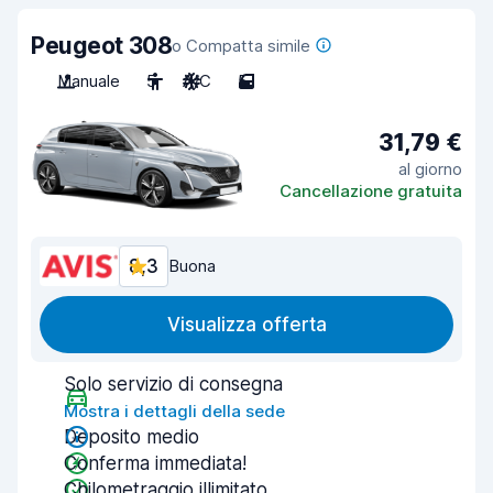
Peugeot 308
o Compatta simile
Manuale
5
A/C
5
31,79 €
al giorno
Cancellazione gratuita
8,3
Buona
Visualizza offerta
Solo servizio di consegna
Mostra i dettagli della sede
Deposito medio
Conferma immediata!
Chilometraggio illimitato