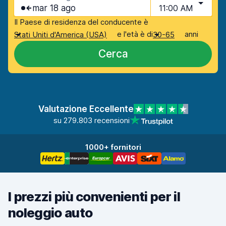
mar 18 ago
11:00 AM
Il Paese di residenza del conducente è
e l'età è di
anni
Stati Uniti d'America (USA)
30-65
Cerca
Valutazione Eccellente
su 279.803 recensioni
1000+ fornitori
I prezzi più convenienti per il
noleggio auto