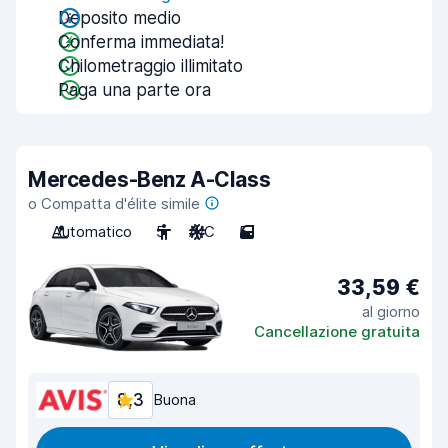
Deposito medio
Conferma immediata!
Chilometraggio illimitato
Paga una parte ora
Mercedes-Benz A-Class
o Compatta d'élite simile
Automatico
5
A/C
5
33,59 €
al giorno
Cancellazione gratuita
8,3
Buona