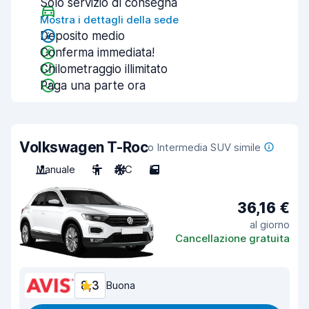
Solo servizio di consegna
Mostra i dettagli della sede
Deposito medio
Conferma immediata!
Chilometraggio illimitato
Paga una parte ora
Volkswagen T-Roc
o Intermedia SUV simile
Manuale
5
A/C
5
36,16 €
al giorno
Cancellazione gratuita
8,3
Buona