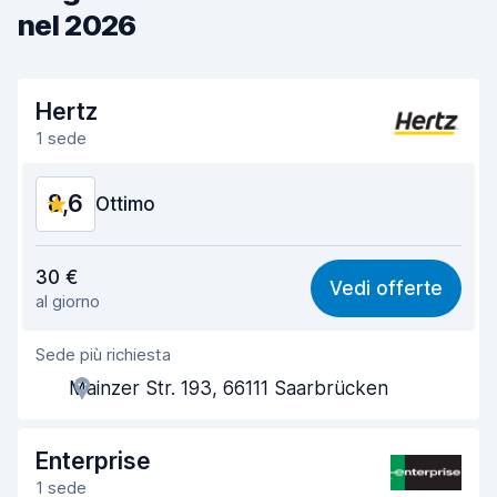
nel 2026
Hertz
1 sede
8,6
Ottimo
Rapporto qualità-prezzo
8,6
30 €
Vedi offerte
al giorno
Facile da trovare
8,2
Sede più richiesta
Gentilezza degli agenti
8,6
Mainzer Str. 193, 66111 Saarbrücken
Rapidità del ritiro
8,0
Rapidità della riconsegna
8,2
Enterprise
1 sede