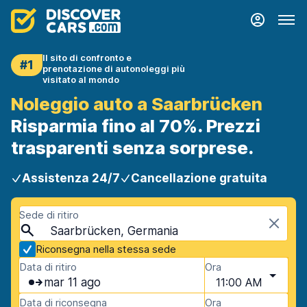
Il sito di confronto e
#1
prenotazione di autonoleggi più
visitato al mondo
Noleggio auto a Saarbrücken
Risparmia fino al 70%. Prezzi
trasparenti senza sorprese.
Assistenza 24/7
Cancellazione gratuita
Sede di ritiro
Saarbrücken, Germania
Riconsegna nella stessa sede
Data di ritiro
Ora
mar 11 ago
11:00 AM
Data di riconsegna
Ora