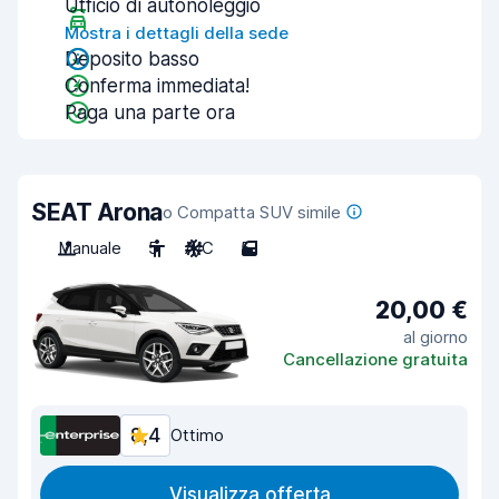
Ufficio di autonoleggio
Mostra i dettagli della sede
Deposito basso
Conferma immediata!
Paga una parte ora
SEAT Arona
o Compatta SUV simile
Manuale
5
A/C
5
20,00 €
al giorno
Cancellazione gratuita
8,4
Ottimo
Visualizza offerta