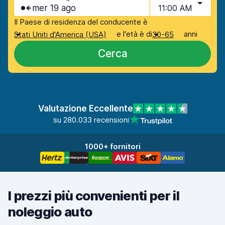
mer 19 ago
11:00 AM
Il Paese di residenza del conducente è
e l'età è di
anni
Stati Uniti d'America (USA)
30-65
Cerca
Valutazione Eccellente
su 280.033 recensioni
1000+ fornitori
I prezzi più convenienti per il
noleggio auto