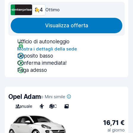
8,4
Ottimo
Visualizza offerta
Ufficio di autonoleggio
Mostra i dettagli della sede
Deposito basso
Conferma immediata!
Paga adesso
Opel Adam
o Mini simile
Manuale
4
A/C
2
16,71 €
al giorno