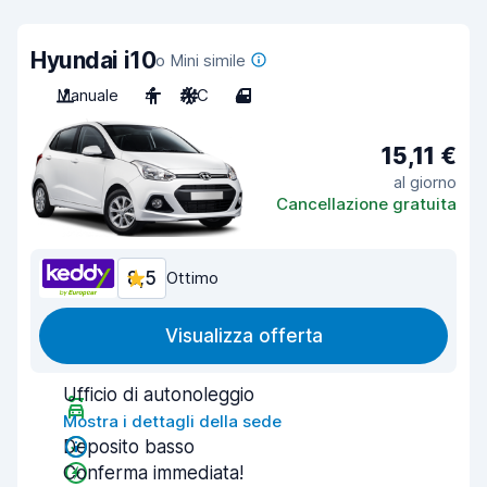
Hyundai i10
o Mini simile
Manuale
4
A/C
4
15,11 €
al giorno
Cancellazione gratuita
8,5
Ottimo
Visualizza offerta
Ufficio di autonoleggio
Mostra i dettagli della sede
Deposito basso
Conferma immediata!