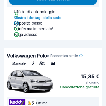
Ufficio di autonoleggio
Mostra i dettagli della sede
Deposito basso
Conferma immediata!
Paga adesso
Volkswagen Polo
o Economica simile
Manuale
5
A/C
5
15,35 €
al giorno
Cancellazione gratuita
8,5
Ottimo