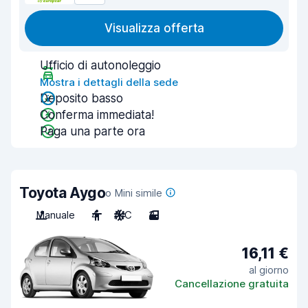
Visualizza offerta
Ufficio di autonoleggio
Mostra i dettagli della sede
Deposito basso
Conferma immediata!
Paga una parte ora
Toyota Aygo
o Mini simile
Manuale
4
A/C
3
16,11 €
al giorno
Cancellazione gratuita