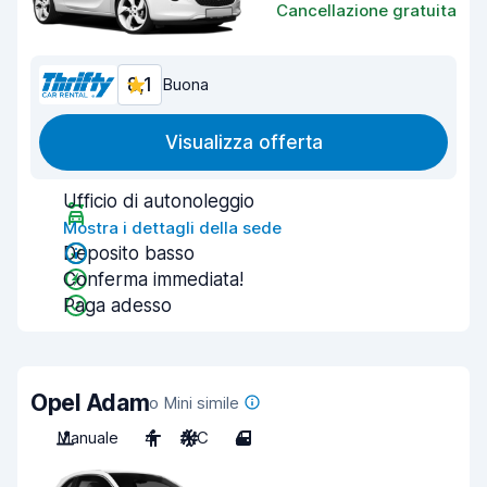
Cancellazione gratuita
8,1
Buona
Visualizza offerta
Ufficio di autonoleggio
Mostra i dettagli della sede
Deposito basso
Conferma immediata!
Paga adesso
Opel Adam
o Mini simile
Manuale
4
A/C
4