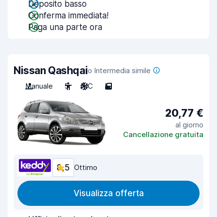
Deposito basso
Conferma immediata!
Paga una parte ora
Nissan Qashqai
o Intermedia simile
Manuale
5
A/C
5
20,77 €
al giorno
Cancellazione gratuita
8,5
Ottimo
Visualizza offerta