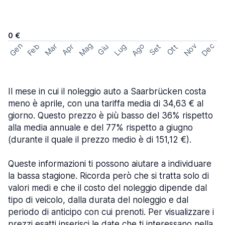
0 €
Mag
Gen
Ago
Nov
Dec
Feb
Mar
Lug
Apr
Set
Giu
Ott
Il mese in cui il noleggio auto a Saarbrücken costa
meno è aprile, con una tariffa media di 34,63 € al
giorno. Questo prezzo è più basso del 36% rispetto
alla media annuale e del 77% rispetto a giugno
(durante il quale il prezzo medio è di 151,12 €).
Queste informazioni ti possono aiutare a individuare
la bassa stagione. Ricorda però che si tratta solo di
valori medi e che il costo del noleggio dipende dal
tipo di veicolo, dalla durata del noleggio e dal
periodo di anticipo con cui prenoti. Per visualizzare i
prezzi esatti inserisci le date che ti interessano nella