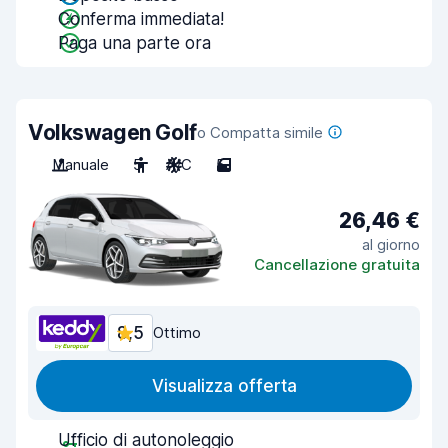
Conferma immediata!
Paga una parte ora
Volkswagen Golf
o Compatta simile
Manuale
5
A/C
5
26,46 €
al giorno
Cancellazione gratuita
8,5
Ottimo
Visualizza offerta
Ufficio di autonoleggio