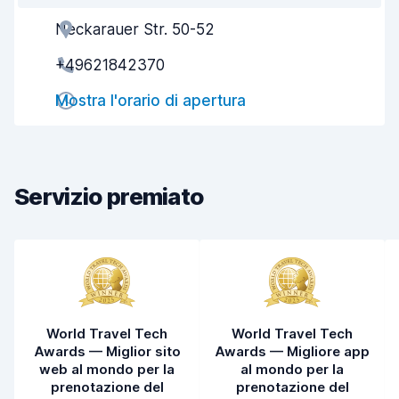
Neckarauer Str. 50-52
Gentilezza degli agenti
7,5
+49621842370
Rapidità del ritiro
8,0
Mostra l'orario di apertura
Rapidità della riconsegna
8,2
Pulizia del veicolo
8,5
Condizioni dell'auto
8,5
Servizio premiato
World Travel Tech
World Travel Tech
Awards — Miglior sito
Awards — Migliore app
web al mondo per la
al mondo per la
prenotazione del
prenotazione del