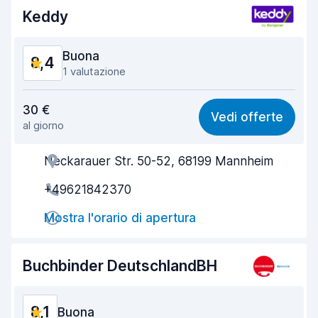
Keddy
Buona
8,4
1 valutazione
Rapporto qualità-prezzo
8,4
30 €
Vedi offerte
al giorno
Facile da trovare
8,2
Neckarauer Str. 50-52, 68199 Mannheim
Gentilezza degli agenti
8,3
+49621842370
Rapidità del ritiro
8,0
Mostra l'orario di apertura
Rapidità della riconsegna
8,2
Pulizia del veicolo
8,9
Buchbinder DeutschlandBH
Condizioni dell'auto
8,9
8,1
Buona