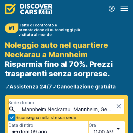
Il sito di confronto e
#1
prenotazione di autonoleggi più
visitato al mondo
Noleggio auto nel quartiere
Neckarau a Mannheim
Risparmia fino al 70%. Prezzi
trasparenti senza sorprese.
Assistenza 24/7
Cancellazione gratuita
Sede di ritiro
Mannheim Neckarau, Mannheim, Germania
Riconsegna nella stessa sede
Data di ritiro
Ora
dom 09 ago
11:00 AM