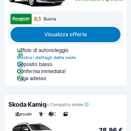
8,1
Buona
Visualizza offerta
Ufficio di autonoleggio
Mostra i dettagli della sede
Deposito basso
Conferma immediata!
Paga adesso
Skoda Kamiq
o Compatta simile
Manuale
5
A/C
5
28,96 €