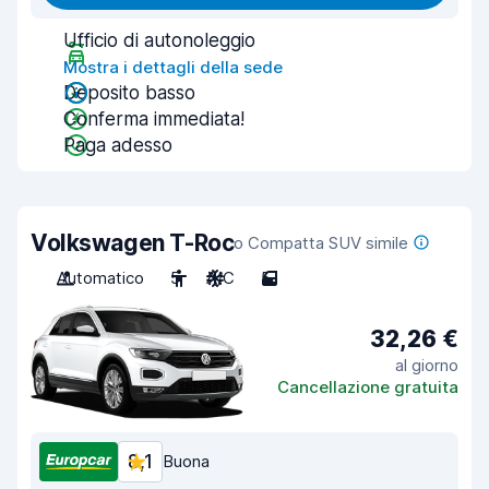
Ufficio di autonoleggio
Mostra i dettagli della sede
Deposito basso
Conferma immediata!
Paga adesso
Volkswagen T-Roc
o Compatta SUV simile
Automatico
5
A/C
5
32,26 €
al giorno
Cancellazione gratuita
8,1
Buona