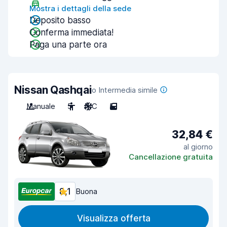
Mostra i dettagli della sede
Deposito basso
Conferma immediata!
Paga una parte ora
Nissan Qashqai
o Intermedia simile
Manuale
5
A/C
5
32,84 €
al giorno
Cancellazione gratuita
8,1
Buona
Visualizza offerta