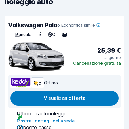
noleggio auto
Volkswagen Polo
o Economica simile
Manuale
5
A/C
5
25,39 €
al giorno
Cancellazione gratuita
8,5
Ottimo
Visualizza offerta
Ufficio di autonoleggio
Mostra i dettagli della sede
Deposito basso