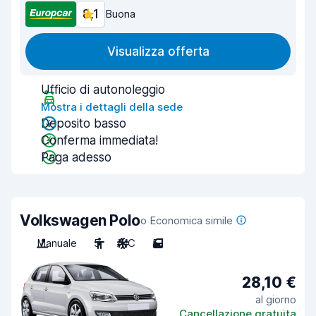
8,1
Buona
Visualizza offerta
Ufficio di autonoleggio
Mostra i dettagli della sede
Deposito basso
Conferma immediata!
Paga adesso
Volkswagen Polo
o Economica simile
Manuale
5
A/C
5
28,10 €
al giorno
Cancellazione gratuita