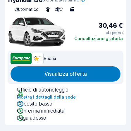
Automatico
5
A/C
5
30,46 €
al giorno
Cancellazione gratuita
8,1
Buona
Visualizza offerta
Ufficio di autonoleggio
Mostra i dettagli della sede
Deposito basso
Conferma immediata!
Paga adesso