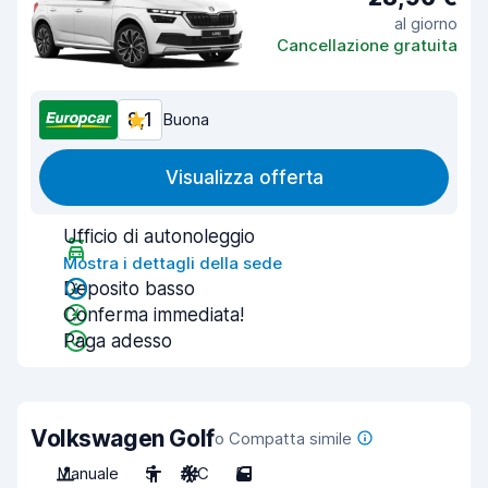
al giorno
Cancellazione gratuita
8,1
Buona
Visualizza offerta
Ufficio di autonoleggio
Mostra i dettagli della sede
Deposito basso
Conferma immediata!
Paga adesso
Volkswagen Golf
o Compatta simile
Manuale
5
A/C
5