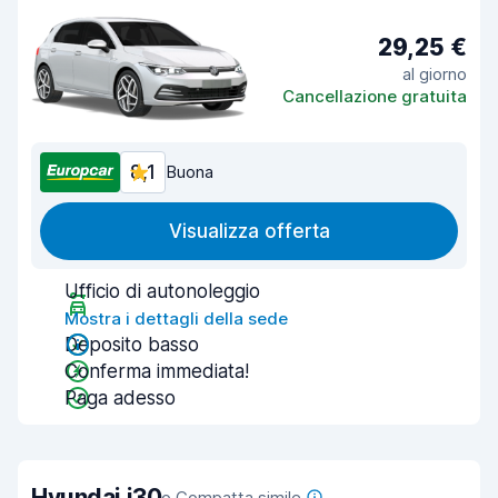
29,25 €
al giorno
Cancellazione gratuita
8,1
Buona
Visualizza offerta
Ufficio di autonoleggio
Mostra i dettagli della sede
Deposito basso
Conferma immediata!
Paga adesso
Hyundai i30
o Compatta simile