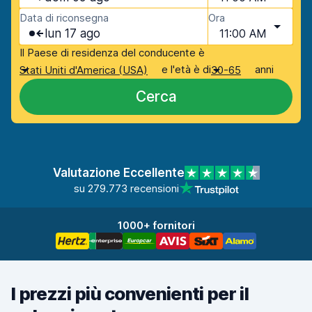
Data di riconsegna
Ora
lun 17 ago
11:00 AM
Il Paese di residenza del conducente è
e l'età è di
anni
Stati Uniti d'America (USA)
30-65
Cerca
Valutazione Eccellente
su 279.773 recensioni
1000+ fornitori
I prezzi più convenienti per il