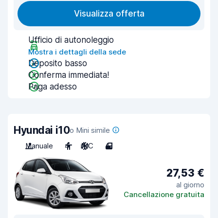
Visualizza offerta
Ufficio di autonoleggio
Mostra i dettagli della sede
Deposito basso
Conferma immediata!
Paga adesso
Hyundai i10
o Mini simile
Manuale
4
A/C
4
27,53 €
al giorno
Cancellazione gratuita