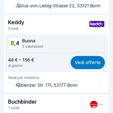
Justus-von-Liebig-Strasse 22, 53121 Bonn
Rapidità del ritiro
8,0
Rapidità della riconsegna
8,2
Keddy
2 sedi
Pulizia del veicolo
9,2
Buona
8,4
Condizioni dell'auto
9,3
2 valutazioni
Rapporto qualità-prezzo
8,4
44 € – 156 €
Vedi offerte
al giorno
Facile da trovare
8,2
Sede più richiesta
Gentilezza degli agenti
8,3
Koblenzer Str. 171, 53177 Bonn
Rapidità del ritiro
8,0
Rapidità della riconsegna
8,2
Buchbinder
1 sede
Pulizia del veicolo
8,9