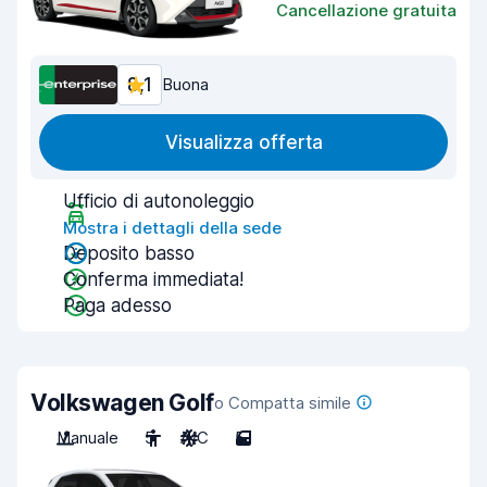
Cancellazione gratuita
8,1
Buona
Visualizza offerta
Ufficio di autonoleggio
Mostra i dettagli della sede
Deposito basso
Conferma immediata!
Paga adesso
Volkswagen Golf
o Compatta simile
Manuale
5
A/C
5