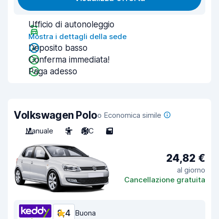
Ufficio di autonoleggio
Mostra i dettagli della sede
Deposito basso
Conferma immediata!
Paga adesso
Volkswagen Polo
o Economica simile
Manuale
5
A/C
5
24,82 €
al giorno
Cancellazione gratuita
8,4
Buona