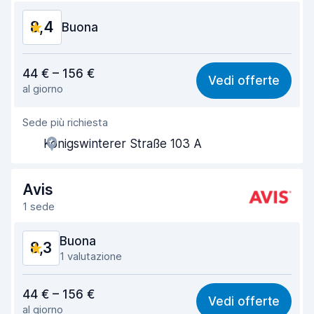
8,4
Condizioni dell'auto
Buona
8,9
Rapporto qualità-prezzo
8,0
44 € – 156 €
Vedi offerte
al giorno
Facile da trovare
8,2
Sede più richiesta
Gentilezza degli agenti
8,3
Königswinterer Straße 103 A
Rapidità del ritiro
8,0
Rapidità della riconsegna
8,2
Avis
1 sede
Pulizia del veicolo
9,3
Buona
8,3
Condizioni dell'auto
9,0
1 valutazione
Rapporto qualità-prezzo
8,1
44 € – 156 €
Vedi offerte
al giorno