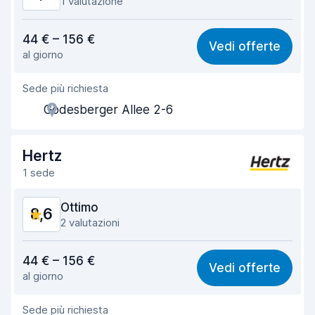
1 valutazione
Rapporto qualità-prezzo
8,5
44 € – 156 €
Vedi offerte
al giorno
Facile da trovare
8,2
Sede più richiesta
Gentilezza degli agenti
8,7
Godesberger Allee 2-6
Rapidità del ritiro
8,0
Rapidità della riconsegna
8,2
Hertz
1 sede
Pulizia del veicolo
9,1
Ottimo
8,6
Condizioni dell'auto
9,3
2 valutazioni
Rapporto qualità-prezzo
8,6
44 € – 156 €
Vedi offerte
al giorno
Facile da trovare
8,2
Sede più richiesta
Gentilezza degli agenti
8,5