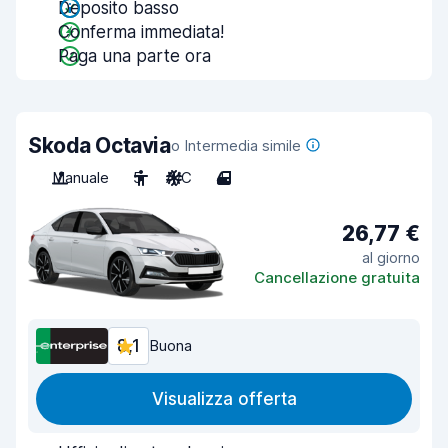
Deposito basso
Conferma immediata!
Paga una parte ora
Skoda Octavia
o Intermedia simile
Manuale
5
A/C
4
26,77 €
al giorno
Cancellazione gratuita
8,1
Buona
Visualizza offerta