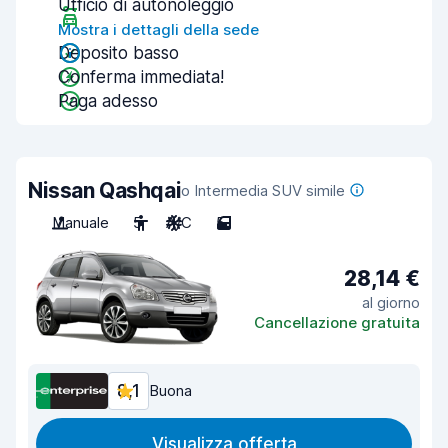
Ufficio di autonoleggio
Mostra i dettagli della sede
Deposito basso
Conferma immediata!
Paga adesso
Nissan Qashqai
o Intermedia SUV simile
Manuale
5
A/C
5
28,14 €
al giorno
Cancellazione gratuita
8,1
Buona
Visualizza offerta