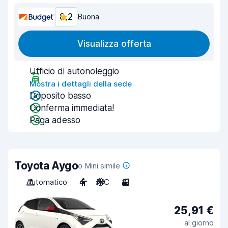
8,2
Buona
Visualizza offerta
Ufficio di autonoleggio
Mostra i dettagli della sede
Deposito basso
Conferma immediata!
Paga adesso
Toyota Aygo
o Mini simile
Automatico
4
A/C
3
25,91 €
al giorno