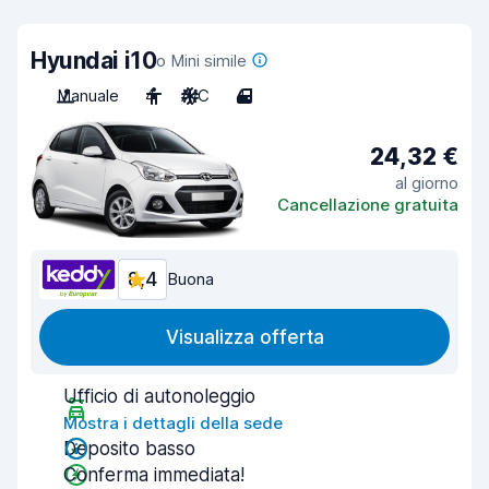
Hyundai i10
o Mini simile
Manuale
4
A/C
4
24,32 €
al giorno
Cancellazione gratuita
8,4
Buona
Visualizza offerta
Ufficio di autonoleggio
Mostra i dettagli della sede
Deposito basso
Conferma immediata!