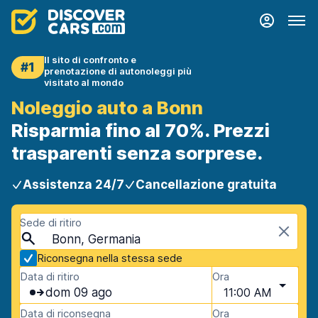
Il sito di confronto e
#1
prenotazione di autonoleggi più
visitato al mondo
Noleggio auto a Bonn
Risparmia fino al 70%. Prezzi
trasparenti senza sorprese.
Assistenza 24/7
Cancellazione gratuita
Sede di ritiro
Bonn, Germania
Riconsegna nella stessa sede
Data di ritiro
Ora
dom 09 ago
11:00 AM
Data di riconsegna
Ora