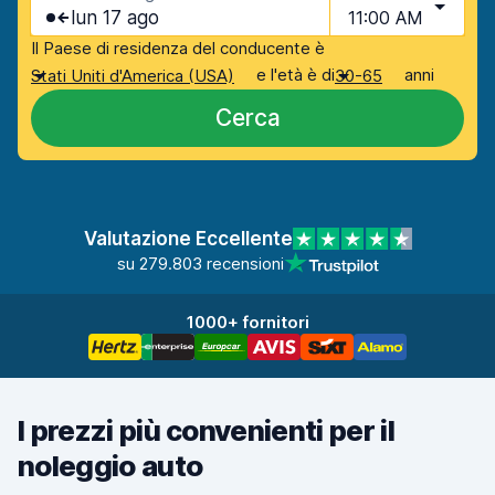
lun 17 ago
11:00 AM
Il Paese di residenza del conducente è
e l'età è di
anni
Stati Uniti d'America (USA)
30-65
Cerca
Valutazione Eccellente
su 279.803 recensioni
1000+ fornitori
I prezzi più convenienti per il
noleggio auto