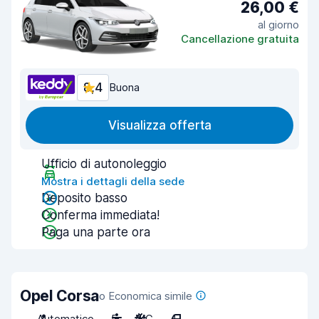
26,00 €
al giorno
Cancellazione gratuita
8,4
Buona
Visualizza offerta
Ufficio di autonoleggio
Mostra i dettagli della sede
Deposito basso
Conferma immediata!
Paga una parte ora
Opel Corsa
o Economica simile
Automatico
5
A/C
4